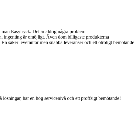
r man Easytryck. Det är aldrig några problem
n, ingenting är omöjligt. Även dom billigaste produkterna
å. En säker leverantör men snabba leveranser och ett otroligt bemötande
på lösningar, har en hög servicenivå och ett proffsigt bemötande!