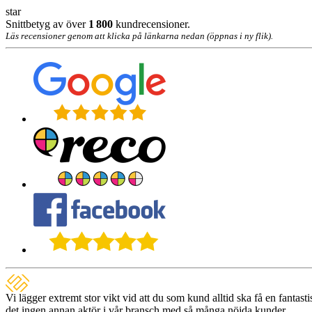
star
Snittbetyg av över
1 800
kundrecensioner.
Läs recensioner genom att klicka på länkarna nedan (öppnas i ny flik).
Vi lägger extremt stor vikt vid att du som kund alltid ska få en fanta
det ingen annan aktör i vår bransch med så många nöjda kunder.