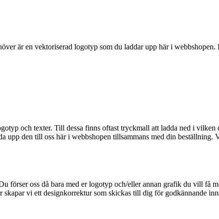
behöver är en vektoriserad logotyp som du laddar upp här i webbshopen. D
typ och texter. Till dessa finns oftast tryckmall att ladda ned i vilken
da upp den till oss här i webbshopen tillsammans med din beställning. Vi 
 Du förser oss då bara med er logotyp och/eller annan grafik du vill få 
er skapar vi ett designkorrektur som skickas till dig för godkännande in