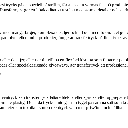
rst trycks på en speciell bärarfilm, för att sedan värmas fast på produk
ansfertryck ger ett högkvalitativt resultat med skarpa detaljer och stark
iv med många färger, komplexa detaljer och till och med foton. Det ger e
paraplyer eller andra produkter, fungerar transfertryck på flera typer av 
eller detaljer, eller när du vill ha en flexibel lösning som fungerar på o
r eller specialdesignade giveaways, ger transfertryck ett professionellt
!
entryck kan transfertryck lättare blekna eller spricka efter upprepade t
m lite plastig. Detta då trycket inte går in i tyget på samma sätt som t.ex
vantiteter kan tekniker som screentryck vara mer prisvärda och hållbara.