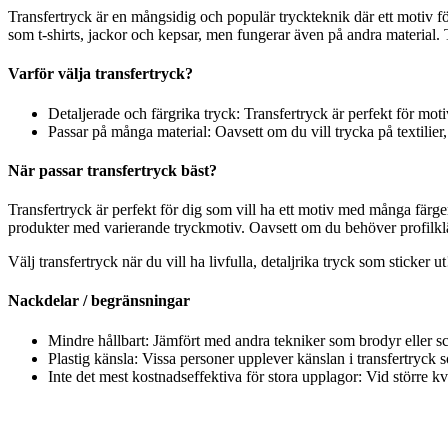
Transfertryck är en mångsidig och populär tryckteknik där ett motiv fö
som t-shirts, jackor och kepsar, men fungerar även på andra material. Tr
Varför välja transfertryck?
Detaljerade och färgrika tryck: Transfertryck är perfekt för mot
Passar på många material: Oavsett om du vill trycka på textilier, 
När passar transfertryck bäst?
Transfertryck är perfekt för dig som vill ha ett motiv med många färger 
produkter med varierande tryckmotiv. Oavsett om du behöver profilkläde
Välj transfertryck när du vill ha livfulla, detaljrika tryck som sticker ut
Nackdelar / begränsningar
Mindre hållbart: Jämfört med andra tekniker som brodyr eller scre
Plastig känsla: Vissa personer upplever känslan i transfertryck so
Inte det mest kostnadseffektiva för stora upplagor: Vid större k