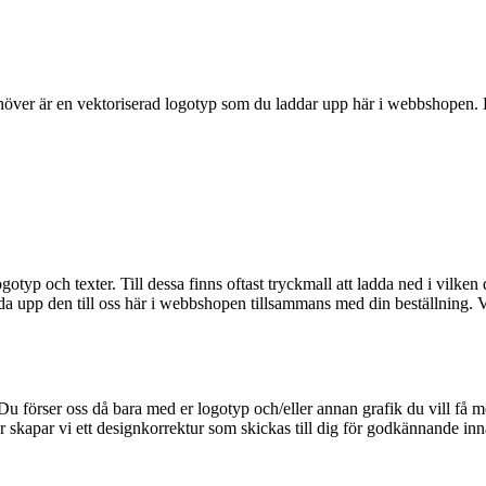
behöver är en vektoriserad logotyp som du laddar upp här i webbshopen. D
typ och texter. Till dessa finns oftast tryckmall att ladda ned i vilken
da upp den till oss här i webbshopen tillsammans med din beställning. Vi 
 Du förser oss då bara med er logotyp och/eller annan grafik du vill få 
er skapar vi ett designkorrektur som skickas till dig för godkännande in