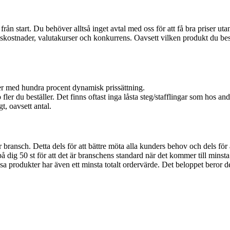
t från start. Du behöver alltså inget avtal med oss för att få bra priser u
nskostnader, valutakurser och konkurrens. Oavsett vilken produkt du bestäl
er med hundra procent dynamisk prissättning.
 fler du beställer. Det finns oftast inga låsta steg/stafflingar som hos and
t, oavsett antal.
år bransch. Detta dels för att bättre möta alla kunders behov och dels för
å dig 50 st för att det är branschens standard när det kommer till minsta 
a produkter har även ett minsta totalt ordervärde. Det beloppet beror del