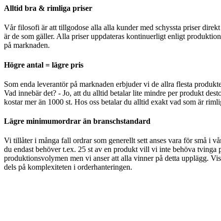
Alltid bra & rimliga priser
Vår filosofi är att tillgodose alla alla kunder med schyssta priser direk
är de som gäller. Alla priser uppdateras kontinuerligt enligt produktio
på marknaden.
Högre antal = lägre pris
Som enda leverantör på marknaden erbjuder vi de allra flesta produkt
Vad innebär det? - Jo, att du alltid betalar lite mindre per produkt desto
kostar mer än 1000 st. Hos oss betalar du alltid exakt vad som är rimlig
Lägre minimumordrar än branschstandard
Vi tillåter i många fall ordrar som generellt sett anses vara för små i v
du endast behöver t.ex. 25 st av en produkt vill vi inte behöva tvinga p
produktionsvolymen men vi anser att alla vinner på detta upplägg. Viss
dels på komplexiteten i orderhanteringen.