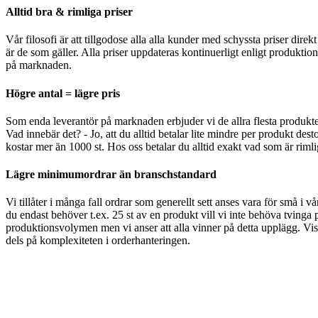
Alltid bra & rimliga priser
Vår filosofi är att tillgodose alla alla kunder med schyssta priser direk
är de som gäller. Alla priser uppdateras kontinuerligt enligt produktio
på marknaden.
Högre antal = lägre pris
Som enda leverantör på marknaden erbjuder vi de allra flesta produkt
Vad innebär det? - Jo, att du alltid betalar lite mindre per produkt desto
kostar mer än 1000 st. Hos oss betalar du alltid exakt vad som är rimlig
Lägre minimumordrar än branschstandard
Vi tillåter i många fall ordrar som generellt sett anses vara för små i v
du endast behöver t.ex. 25 st av en produkt vill vi inte behöva tvinga p
produktionsvolymen men vi anser att alla vinner på detta upplägg. Viss
dels på komplexiteten i orderhanteringen.