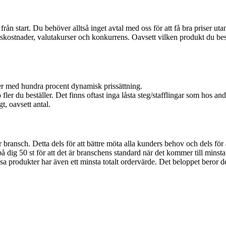
t från start. Du behöver alltså inget avtal med oss för att få bra priser u
nskostnader, valutakurser och konkurrens. Oavsett vilken produkt du bestäl
er med hundra procent dynamisk prissättning.
 fler du beställer. Det finns oftast inga låsta steg/stafflingar som hos and
t, oavsett antal.
år bransch. Detta dels för att bättre möta alla kunders behov och dels för
å dig 50 st för att det är branschens standard när det kommer till minsta 
a produkter har även ett minsta totalt ordervärde. Det beloppet beror del