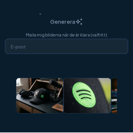
auto_awesome
Generera
Maila mig bilderna när de är klara (valfritt)