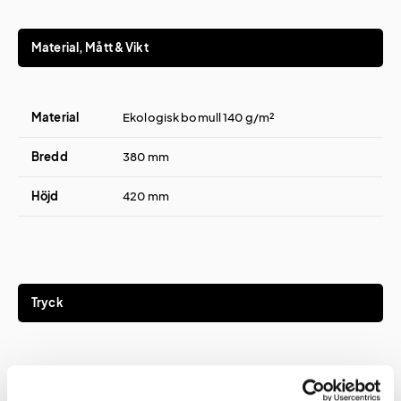
Material, Mått & Vikt
Material
Ekologisk bomull 140 g/m²
Bredd
380 mm
Höjd
420 mm
Tryck
Tryckmetod(er)
GOTS-certifierat Screentryck