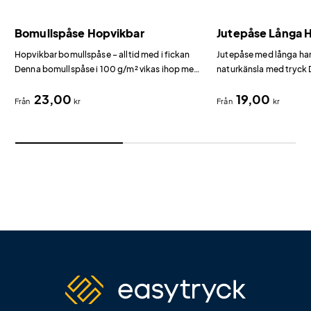
Bomullspåse Hopvikbar
Jutepåse Långa 
Hopvikbar bomullspåse – alltid med i fickan
Jutepåse med långa han
Denna bomullspåse i 100 g/m² vikas ihop med
naturkänsla med tryck 
dragsko och tar knappt någon plats i fickan
g/m² jute med handtag 
23,00
19,00
eller handväskan.
rustik, naturnära känsl
Från
kr
Från
kr
ekologiska varumärken,
hantverksmarknader.