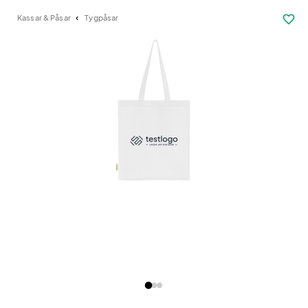
favorite_border
Kassar & Påsar
Tygpåsar