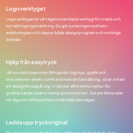
Logoverktyget
Logoverktyget är vårt egenutvecklade verktyg för snabb och
korrekt logotypmärkning. Du gör justeringarna direkt i
webbshopen och slipper både designprogram och onödiga
ledtider.
Hjälp från easytryck
Låt oss sköta layouten! Bifoga din logotyp, grafik och
instruktioner direkt i samband med din beställning, så tar vi fram
ett designförslag åt dig. Vi skickar alltid ett korrektur för
godkännande innan vi startar produktionen. Det perfekta valet
för dig som vill ha professionell hjälp hela vägen.
Ladda upp tryckoriginal
För mer avancerade layouter. Ladda ner vår tryckmall, skapa