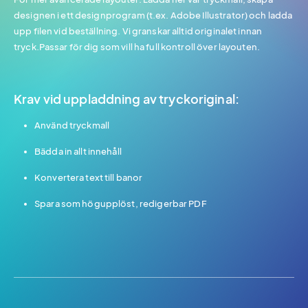
designen i ett designprogram (t.ex. Adobe Illustrator) och ladda
upp filen vid beställning. Vi granskar alltid originalet innan
tryck.Passar för dig som vill ha full kontroll över layouten.
Krav vid uppladdning av tryckoriginal:
Använd tryckmall
Bädda in allt innehåll
Konvertera text till banor
Spara som högupplöst, redigerbar PDF