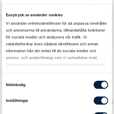
Tryckyta
280x310 mm
Easytryck.se använder cookies
Vi använder enhetsidentifierare för att anpassa innehållet
och annonserna till användarna, tillhandahålla funktioner
för sociala medier och analysera vår trafik. Vi
vidarebefordrar även sådana identifierare och annan
information från din enhet till de sociala medier och
annons- och analysföretag som vi samarbetar med.
Dessa kan i sin tur kombinera informationen med annan
Prislista
information som du har tillhandahållit eller som de har
samlat in när du har använt deras tjänster.
Samtyckesval
Nödvändig
Antal
50
100
250
500
Inställningar
Pris kr / st
27,20
22,60
21,00
20,70