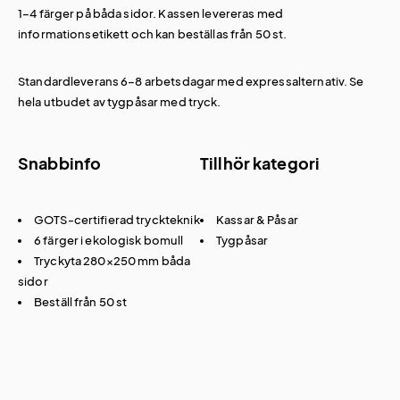
1–4 färger på båda sidor. Kassen levereras med
informationsetikett och kan beställas från 50 st.
Standardleverans 6–8 arbetsdagar med expressalternativ. Se
hela utbudet av
tygpåsar med tryck
.
Snabbinfo
Tillhör kategori
GOTS-certifierad tryckteknik
Kassar & Påsar
6 färger i ekologisk bomull
Tygpåsar
Tryckyta 280×250 mm båda
sidor
Beställ från 50 st