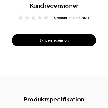
Kundrecensioner
star
star
star
star
star
0 recensioner (0,0 av 5)
Skriv en recension
Produktspecifikation