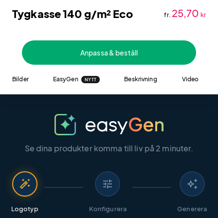
Tygkasse 140 g/m² Eco
25,70
fr.
kr
Anpassa & beställ
Bilder
EasyGen
Beskrivning
Video
NYTT
Se dina produkter komma till liv på 2 minuter.
auto_fix_high
tune
auto_awesome
Logotyp
Konfigurera
Generera