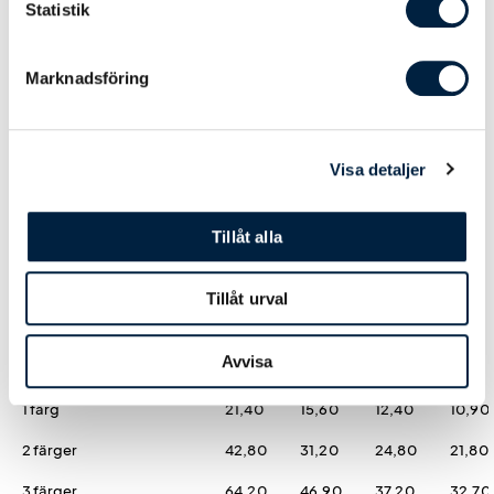
Statistik
Färg
Vit
7,00
6,70
6,10
6,00
Marknadsföring
Designmetod
Visa detaljer
Logoverktyget
0,00
0,00
0,00
0,00
Hjälp från easytryck
0,00
0,00
0,00
0,00
Tillåt alla
Tillåt urval
Tryck sida 1
Avvisa
Screentryck
1 färg
21,40
15,60
12,40
10,90
2 färger
42,80
31,20
24,80
21,80
3 färger
64,20
46,90
37,20
32,70