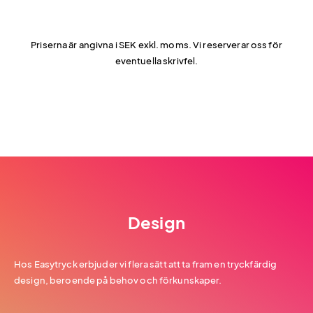
Priserna är angivna i SEK exkl. moms. Vi reserverar oss för
eventuella skrivfel.
Design
Hos Easytryck erbjuder vi flera sätt att ta fram en tryckfärdig
design, beroende på behov och förkunskaper.