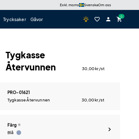
Exkl. moms
Svenska
Om oss
wb_incandescent
favorite_border
person
shopping_cart
Trycksaker
Gåvor
Tygkasse
Återvunnen
30,00
kr
/st
PRO-01621
Tygkasse Återvunnen
30,00
kr
/st
Färg
Blå