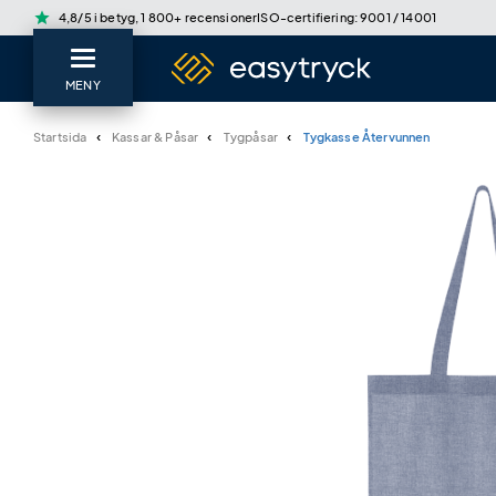
star
4,8/5 i betyg, 1 800+ recensioner
ISO-certifiering: 9001 / 14001
MENY
Startsida
Kassar & Påsar
Tygpåsar
Tygkasse Återvunnen