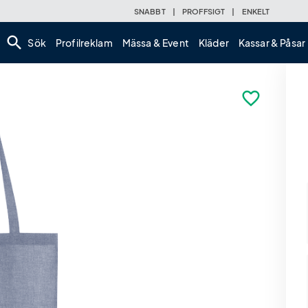
SNABBT
|
PROFFSIGT
|
ENKELT
search
Sök
Profilreklam
Mässa & Event
Kläder
Kassar & Påsar
favorite_border