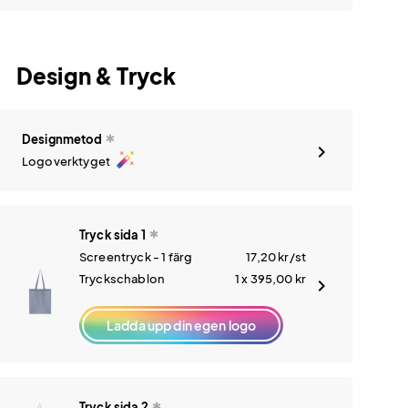
Design & Tryck
Designmetod
auto_fix_high
Logoverktyget
Tryck sida 1
Screentryck - 1 färg
17,20
kr
/st
Tryckschablon
1 x 395,00
kr
Ladda upp din egen logo
Tryck sida 2