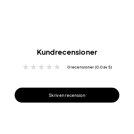
Kundrecensioner
star
star
star
star
star
0 recensioner (0,0 av 5)
Skriv en recension