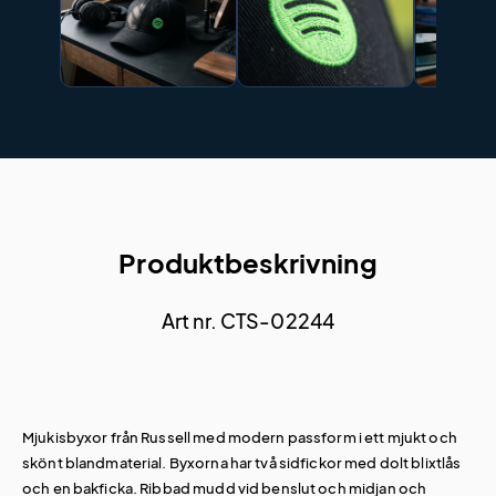
Produktbeskrivning
Art nr. CTS-02244
Mjukisbyxor från Russell med modern passform i ett mjukt och
skönt blandmaterial. Byxorna har två sidfickor med dolt blixtlås
och en bakficka. Ribbad mudd vid benslut och midjan och