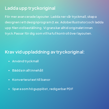
Ladda upp tryckoriginal
För mer avancerade layouter. Ladda ner vår tryckmall, skapa
designen i ett designprogram (t.ex. Adobe Illustrator) och ladda
upp filen vid beställning. Vi granskar alltid originalet innan
tryck.Passar för dig som vill ha full kontroll över layouten.
Krav vid uppladdning av tryckoriginal:
Använd tryckmall
Bädda in allt innehåll
Konvertera text till banor
Spara som högupplöst, redigerbar PDF