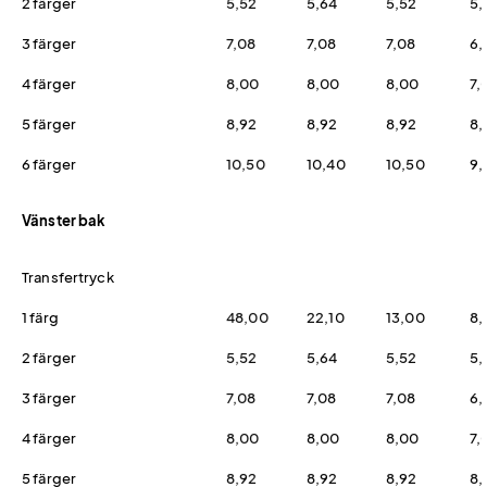
2 färger
5,52
5,64
5,52
5,
3 färger
7,08
7,08
7,08
6,
4 färger
8,00
8,00
8,00
7,
5 färger
8,92
8,92
8,92
8,
6 färger
10,50
10,40
10,50
9,
Vänster bak
Transfertryck
1 färg
48,00
22,10
13,00
8,
2 färger
5,52
5,64
5,52
5,
3 färger
7,08
7,08
7,08
6,
4 färger
8,00
8,00
8,00
7,
5 färger
8,92
8,92
8,92
8,