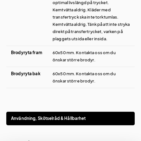
optimal livslängd på trycket.
Kemtvätta aldrig. Kläder med
transfertryck ska inte torktumlas.
Kemtvätta aldrig. Tänk på att inte stryka
direkt på transfertrycket, varken på
plaggets utsida eller insida.
Brodyryta fram
60x50 mm. Kontakta oss om du
önskar större brodyr.
Brodyryta bak
60x50 mm. Kontakta oss om du
önskar större brodyr.
Användning, Skötselråd & Hållbarhet