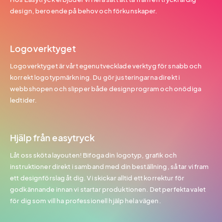
design, beroende på behov och förkunskaper.
Logoverktyget
Logoverktyget är vårt egenutvecklade verktyg för snabb och
korrekt logotypmärkning. Du gör justeringarna direkt i
webbshopen och slipper både designprogram och onödiga
ledtider.
Hjälp från easytryck
Låt oss sköta layouten! Bifoga din logotyp, grafik och
instruktioner direkt i samband med din beställning, så tar vi fram
ett designförslag åt dig. Vi skickar alltid ett korrektur för
godkännande innan vi startar produktionen. Det perfekta valet
för dig som vill ha professionell hjälp hela vägen.