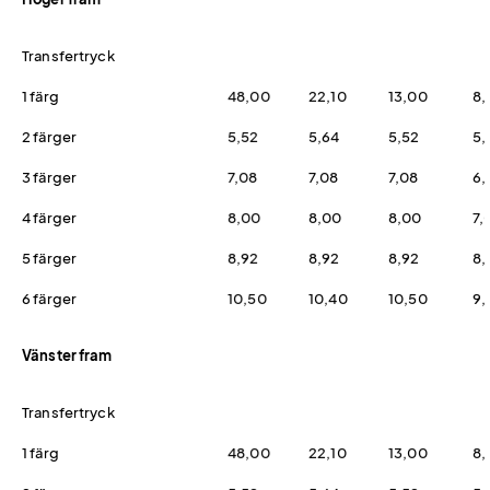
Transfertryck
1 färg
48,00
22,10
13,00
8,
2 färger
5,52
5,64
5,52
5,
3 färger
7,08
7,08
7,08
6,
4 färger
8,00
8,00
8,00
7,
5 färger
8,92
8,92
8,92
8,
6 färger
10,50
10,40
10,50
9,
Vänster fram
Transfertryck
1 färg
48,00
22,10
13,00
8,