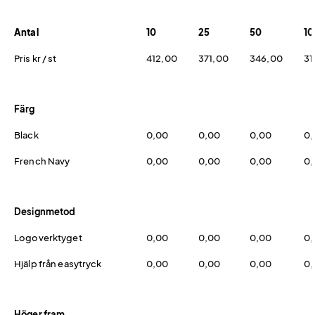
Antal
10
25
50
10
Pris kr / st
412,00
371,00
346,00
31
Färg
Black
0,00
0,00
0,00
0,
French Navy
0,00
0,00
0,00
0,
Designmetod
Logoverktyget
0,00
0,00
0,00
0,
Hjälp från easytryck
0,00
0,00
0,00
0,
Höger fram