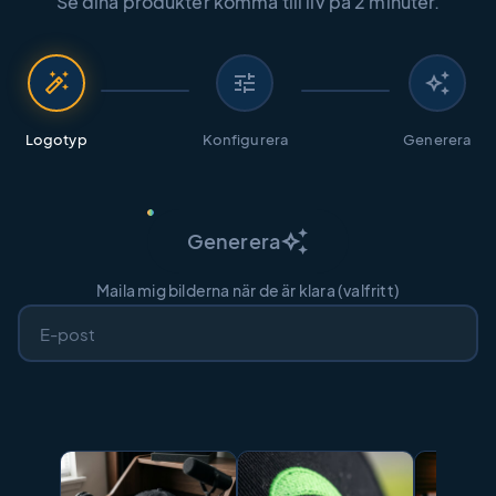
Se dina produkter komma till liv på 2 minuter.
auto_fix_high
tune
auto_awesome
Logotyp
Konfigurera
Generera
auto_awesome
Generera
Maila mig bilderna när de är klara (valfritt)