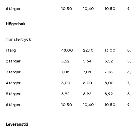
6 färger
10,50
10,40
10,50
9,
Höger bak
Transfertryck
1 färg
48,00
22,10
13,00
8,
2 färger
5,52
5,64
5,52
5,
3 färger
7,08
7,08
7,08
6,
4 färger
8,00
8,00
8,00
7,
5 färger
8,92
8,92
8,92
8,
6 färger
10,50
10,40
10,50
9,
Leveranstid