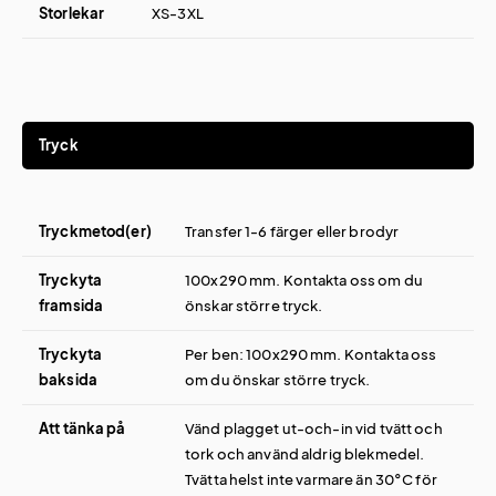
Storlekar
XS-3XL
Tryck
Tryckmetod(er)
Transfer 1-6 färger eller brodyr
Tryckyta
100x290 mm. Kontakta oss om du
framsida
önskar större tryck.
Tryckyta
Per ben: 100x290 mm. Kontakta oss
baksida
om du önskar större tryck.
Att tänka på
Vänd plagget ut-och-in vid tvätt och
tork och använd aldrig blekmedel.
Tvätta helst inte varmare än 30°C för