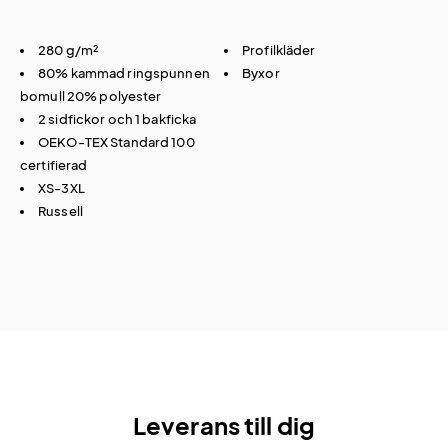
280 g/m²
Profilkläder
80% kammad ringspunnen
Byxor
bomull 20% polyester
2 sidfickor och 1 bakficka
OEKO-TEX Standard 100
certifierad
XS-3XL
Russell
Leverans till dig