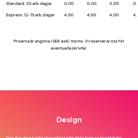
Standard: 20 arb.dagar
0,00
0,00
0,00
0,
Express: 12-15 arb.dagar
4,00
4,00
4,00
4,
Priserna är angivna i SEK exkl. moms. Vi reserverar oss för
eventuella skrivfel.
Design
Hos Easytryck erbjuder vi flera sätt att ta fram en tryckfärdig