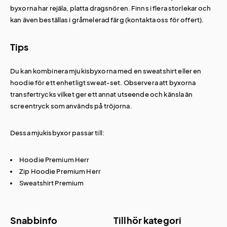
byxorna har rejäla, platta dragsnören. Finns i flera storlekar och
kan även beställas i gråmelerad färg (kontakta oss för offert).
Tips
Du kan kombinera mjukisbyxorna med en sweatshirt eller en
hoodie för ett enhetligt sweat-set. Observera att byxorna
transfertrycks vilket ger ett annat utseende och känsla än
screentryck som används på tröjorna.
Dessa mjukisbyxor passar till:
Hoodie Premium Herr
Zip Hoodie Premium Herr
Sweatshirt Premium
Snabbinfo
Tillhör kategori