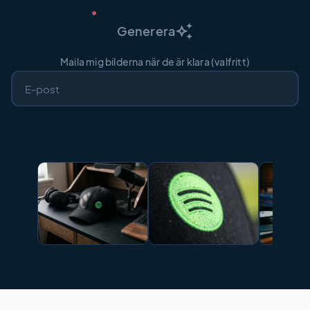
auto_awesome
Generera
Maila mig bilderna när de är klara (valfritt)