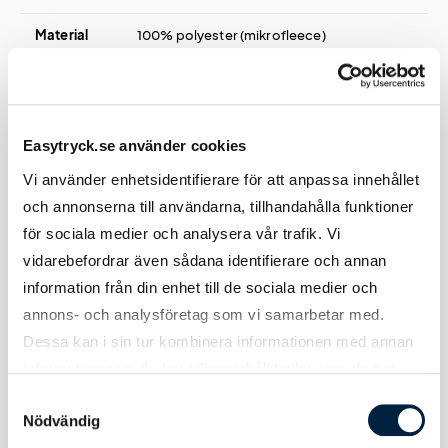
Material
100% polyester (mikrofleece)
Vikt
190 g/m²
Storlekar
XS-XXXL
Easytryck.se använder cookies
Vi använder enhetsidentifierare för att anpassa innehållet
och annonserna till användarna, tillhandahålla funktioner
för sociala medier och analysera vår trafik. Vi
Tryck
vidarebefordrar även sådana identifierare och annan
information från din enhet till de sociala medier och
annons- och analysföretag som vi samarbetar med.
Tryckmetod(er)
Screentryck, brodyr eller lasergravyr
Dessa kan i sin tur kombinera informationen med annan
Tryckyta bröst
100x150 mm
information som du har tillhandahållit eller som de har
samlat in när du har använt deras tjänster.
Samtyckesval
Tryckyta rygg
150x150 mm
Nödvändig