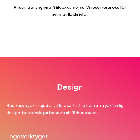
Priserna är angivna i SEK exkl. moms. Vi reserverar oss för
eventuella skrivfel.
Design
Hos Easytryck erbjuder vi flera sätt att ta fram en tryckfärdig
design, beroende på behov och förkunskaper.
Logoverktyget