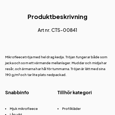
Produktbeskrivning
Art nr. CTS-00841
Mikrofleecetröja med hel drag kedja. Tröjan fungerar både som
jacka och som ett värmande mellanlager. Muddar och midja har
resår, och ärmarna har hål för tummarna. Tröjan är lätt med sina
190 g/m² och tar lite plats nedpackad.
Snabbinfo
Tillhör kategori
Mjuk mikrofleece
Profilkläder
Låg vikt