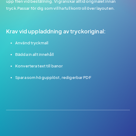
upp filen vid beställning. Vi granskar alltid originalet innan
tryck.Passar för dig som vill ha full kontroll över layouten.
Krav vid uppladdning av tryckoriginal:
Använd tryckmall
Bädda in allt innehåll
Konvertera text till banor
Spara som högupplöst, redigerbar PDF