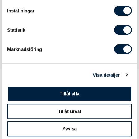
Att tänka på
Undvik att stryka tröja med tryck. Stryk
annars på mycket låg värme på tröjans
Inställningar
insida.
Statistik
Marknadsföring
Visa detaljer
Tillåt alla
Prislista
Tillåt urval
Antal
10
25
50
Avvisa
Pris kr / st
395,00
379,00
369,00