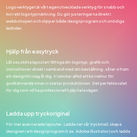
Logoverktyget är vårt egenutvecklade verktyg för snabb och
korrekt logotypmärkning. Du gör justeringarna direkt i
webbshopen och slipper både designprogram och onödiga
ledtider.
Hjälp från easytryck
Låt oss sköta layouten! Bifoga din logotyp, grafik och
instruktioner direkt i samband med din beställning, så tar vi fram
ett designförslag åt dig. Vi skickar alltid ett korrektur för
godkännande innan vi startar produktionen. Det perfekta valet
för dig som vill ha professionell hjälp hela vägen.
Ladda upp tryckoriginal
För mer avancerade layouter. Ladda ner vår tryckmall, skapa
designen i ett designprogram (t.ex. Adobe Illustrator) och ladda