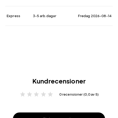
Express
3-5 arb.dagar
Fredag 2026-08-14
Kundrecensioner
star
star
star
star
star
0 recensioner (0,0 av 5)