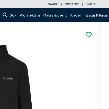
SNABBT
|
PROFFSIGT
|
ENKELT
search
Sök
Profilreklam
Mässa & Event
Kläder
Kassar & Påsar
favorite_border