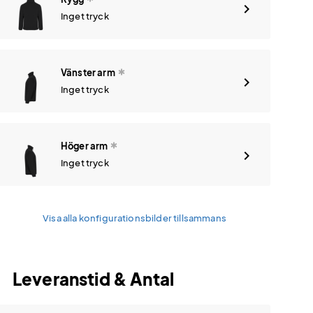
Inget tryck
Vänster arm
Inget tryck
Höger arm
Inget tryck
Visa alla konfigurationsbilder tillsammans
Leveranstid & Antal