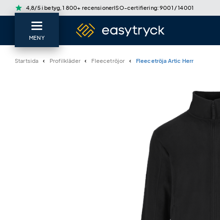
star
4,8/5 i betyg, 1 800+ recensioner
ISO-certifiering: 9001 / 14001
MENY
Startsida
Profilkläder
Fleecetröjor
Fleecetröja Artic Herr