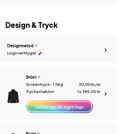
Design & Tryck
Designmetod
auto_fix_high
Logoverktyget
Bröst
Screentryck - 1 färg
30,00
kr
/st
Tryckschablon
1 x 395,00
kr
Ladda upp din egen logo
Rygg