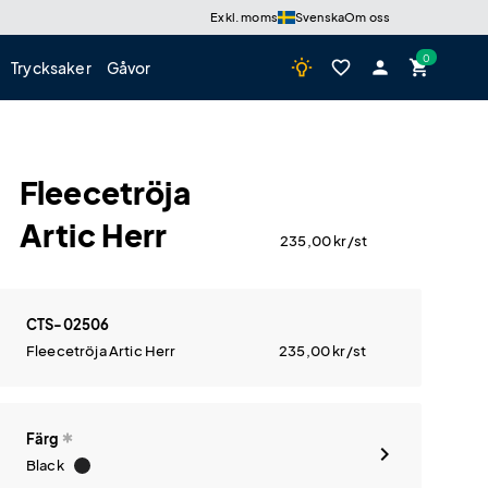
Exkl. moms
Svenska
Om oss
wb_incandescent
favorite_border
person
shopping_cart
Trycksaker
Gåvor
Fleecetröja
Artic Herr
235,00
kr
/st
CTS-02506
Fleecetröja Artic Herr
235,00
kr
/st
Färg
Black