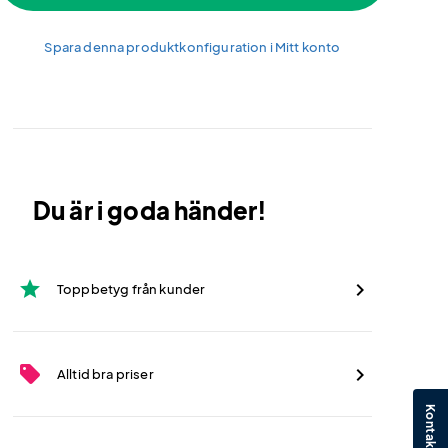
Spara denna produktkonfiguration i Mitt konto
Du är i goda händer!
star
Toppbetyg från kunder
sell
Alltid bra priser