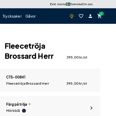
Exkl. moms
Svenska
Om oss
wb_incandescent
favorite_border
person
shopping_cart
Trycksaker
Gåvor
Fleecetröja
Brossard Herr
395,00
kr
/st
CTS-00841
Fleecetröja Brossard Herr
395,00
kr
/st
Färg på tröja
Mörkblå