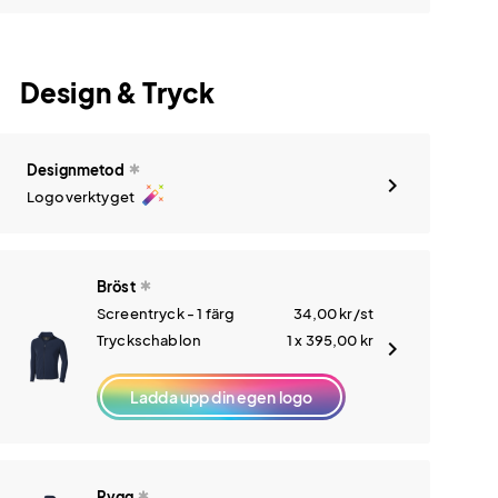
Design & Tryck
Designmetod
auto_fix_high
Logoverktyget
Bröst
Screentryck - 1 färg
34,00
kr
/st
Tryckschablon
1 x 395,00
kr
Ladda upp din egen logo
Rygg