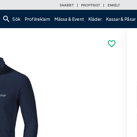
SNABBT
|
PROFFSIGT
|
ENKELT
search
Sök
Profilreklam
Mässa & Event
Kläder
Kassar & Påsar
favorite_border