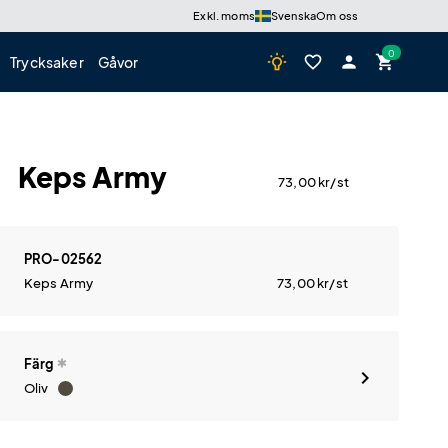
Exkl. moms
Svenska
Om oss
wb_incandescent
favorite_border
person
shopping_cart
Trycksaker
Gåvor
Keps Army
73,00
kr
/st
PRO-02562
Keps Army
73,00
kr
/st
Färg
Oliv