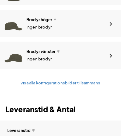
Brodyr höger
Ingen brodyr
Brodyr vänster
Ingen brodyr
Visa alla konfigurationsbilder tillsammans
Leveranstid & Antal
Leveranstid