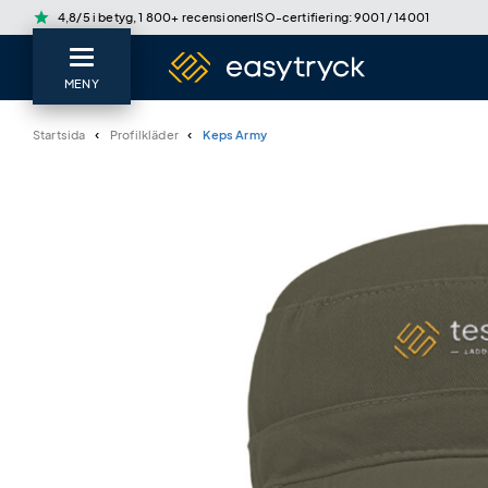
star
4,8/5 i betyg, 1 800+ recensioner
ISO-certifiering: 9001 / 14001
MENY
Startsida
Profilkläder
Keps Army