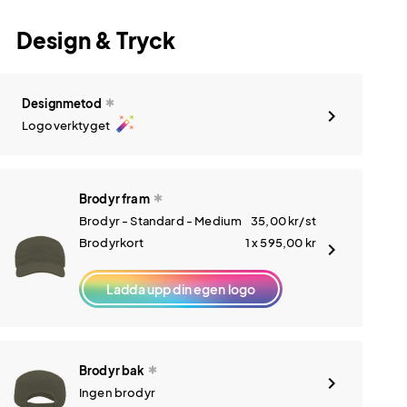
Design & Tryck
Designmetod
auto_fix_high
Logoverktyget
Brodyr fram
Brodyr - Standard - Medium
35,00
kr
/st
Brodyrkort
1 x 595,00
kr
Ladda upp din egen logo
Brodyr bak
Ingen brodyr