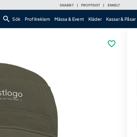
SNABBT
|
PROFFSIGT
|
ENKELT
search
Sök
Profilreklam
Mässa & Event
Kläder
Kassar & Påsar
favorite_border