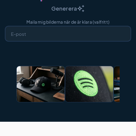
auto_awesome
Generera
Maila mig bilderna när de är klara (valfritt)