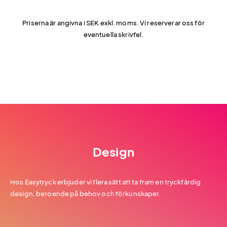
Priserna är angivna i SEK exkl. moms. Vi reserverar oss för
eventuella skrivfel.
Design
Hos Easytryck erbjuder vi flera sätt att ta fram en tryckfärdig
design, beroende på behov och förkunskaper.