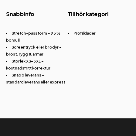
Snabbinfo
Tillhör kategori
Stretch-passform – 95 %
Profilkläder
bomull
Screentryck eller brodyr –
bröst, rygg & ärmar
Storlek XS–3XL –
kostnadsfritt korrektur
Snabb leverans –
standardleverans eller express