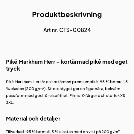
Produktbeskrivning
Art nr. CTS-00824
Piké Markham Herr – kortärmad piké med eget
tryck
Piké Markham Herr är en kortärmad premiumpiké i 95 % bomull, 5
% elastan (200 g/m²). Stretchtyget ger en figurnära, bekväm
passform med god rörelsefrihet. Finns i 0 färger och storlek XS–
3XL.
Material och detaljer
Tillverkad i 95 % bomull, 5 % elastan med en vikt på 200 g/m².