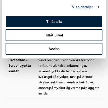
Visa detaljer
Användning, Skötselråd & Hållbarhet
Tillåt alla
Skötselråd -
Vänd plagget ut-och-in vid tvätt och
Tillåt urval
Broderade
tork. Tänk på att inte stryka direkt på
kläder
brodyren. Stryk annars på mycket låg
Avvisa
värme på plaggets insida.
Skötselråd -
Vänd plagget ut-och-in vid tvätt och
Screentryckta
tork. Undvik helst torktumling av
kläder
screentryckta kläder för optimal
livslängd på trycket. Tänk på att inte
stryka direkt på screentrycket. Stryk
annars på mycket låg värme på plaggets
insida.