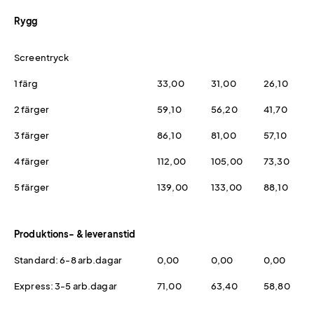
Rygg
Screentryck
1 färg
33,00
31,00
26,10
2 färger
59,10
56,20
41,70
3 färger
86,10
81,00
57,10
4 färger
112,00
105,00
73,30
5 färger
139,00
133,00
88,10
Produktions- & leveranstid
Standard: 6-8 arb.dagar
0,00
0,00
0,00
Express: 3-5 arb.dagar
71,00
63,40
58,80