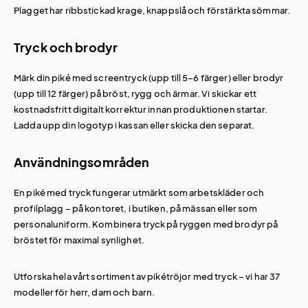
Plagget har ribbstickad krage, knappslå och förstärkta sömmar.
Tryck och brodyr
Märk din piké med screentryck (upp till 5–6 färger) eller brodyr
(upp till 12 färger) på bröst, rygg och ärmar. Vi skickar ett
kostnadsfritt digitalt korrektur innan produktionen startar.
Ladda upp din logotyp i kassan eller skicka den separat.
Användningsområden
En piké med tryck fungerar utmärkt som arbetskläder och
profilplagg – på kontoret, i butiken, på mässan eller som
personaluniform. Kombinera tryck på ryggen med brodyr på
bröstet för maximal synlighet.
Utforska hela vårt sortiment av
pikétröjor med tryck
– vi har 37
modeller för herr, dam och barn.