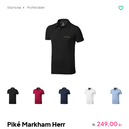
favorite_border
Startsida
Profilkläder
Piké Markham Herr
249,00
fr.
kr