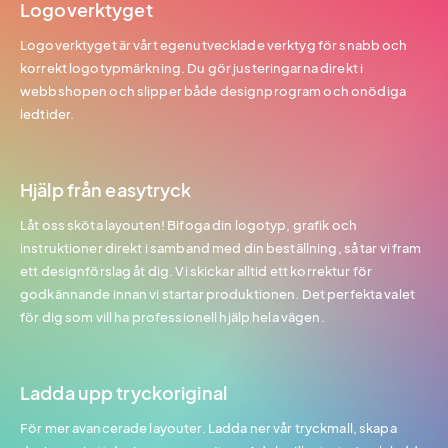
Logoverktyget
Logoverktyget är vårt egenutvecklade verktyg för snabb och
korrekt logotypmärkning. Du gör justeringarna direkt i
webbshopen och slipper både designprogram och onödiga
ledtider.
Hjälp från easytryck
Låt oss sköta layouten! Bifoga din logotyp, grafik och
instruktioner direkt i samband med din beställning, så tar vi fram
ett designförslag åt dig. Vi skickar alltid ett korrektur för
godkännande innan vi startar produktionen. Det perfekta valet
för dig som vill ha professionell hjälp hela vägen.
Ladda upp tryckoriginal
För mer avancerade layouter. Ladda ner vår tryckmall, skapa