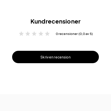
Kundrecensioner
star
star
star
star
star
0 recensioner (0,0 av 5)
Skriv en recension