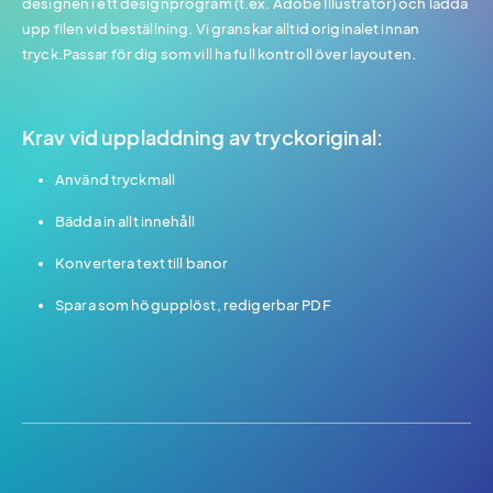
designen i ett designprogram (t.ex. Adobe Illustrator) och ladda
upp filen vid beställning. Vi granskar alltid originalet innan
tryck.Passar för dig som vill ha full kontroll över layouten.
Krav vid uppladdning av tryckoriginal:
Använd tryckmall
Bädda in allt innehåll
Konvertera text till banor
Spara som högupplöst, redigerbar PDF