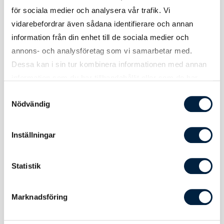
Tryck
för sociala medier och analysera vår trafik. Vi
vidarebefordrar även sådana identifierare och annan
information från din enhet till de sociala medier och
Tryckmetod(er)
Screentryck eller brodyr
annons- och analysföretag som vi samarbetar med.
Dessa kan i sin tur kombinera informationen med annan
Tryckyta bröst
120x120 mm
information som du har tillhandahållit eller som de har
samlat in när du har använt deras tjänster.
Tryckyta rygg
300x380 mm
Samtyckesval
Nödvändig
Att tänka på
Undvik att stryka tröja med tryck. Stryk
annars på mycket låg värme på tröjans
Inställningar
insida.
Brodyryta
99x99 mm
Statistik
bröst
Brodyryta rygg
180x240 mm
Marknadsföring