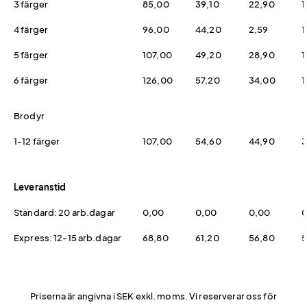
3 färger
85,00
39,10
22,90
1
4 färger
96,00
44,20
2,59
1
5 färger
107,00
49,20
28,90
1
6 färger
126,00
57,20
34,00
1
Brodyr
1-12 färger
107,00
54,60
44,90
3
Leveranstid
Standard: 20 arb.dagar
0,00
0,00
0,00
0
Express: 12-15 arb.dagar
68,80
61,20
56,80
5
Priserna är angivna i SEK exkl. moms. Vi reserverar oss för