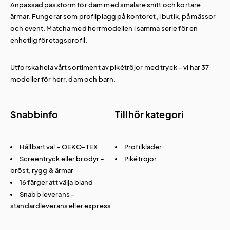
Anpassad passform för dam med smalare snitt och kortare
ärmar. Fungerar som profilplagg på kontoret, i butik, på mässor
och event. Matcha med herrmodellen i samma serie för en
enhetlig företagsprofil.
Utforska hela vårt sortiment av
pikétröjor med tryck
– vi har 37
modeller för herr, dam och barn.
Snabbinfo
Tillhör kategori
Hållbart val – OEKO-TEX
Profilkläder
Screentryck eller brodyr –
Pikétröjor
bröst, rygg & ärmar
16 färger att välja bland
Snabb leverans –
standardleverans eller express