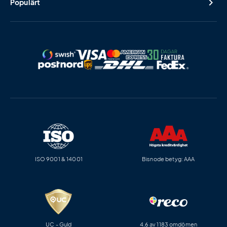
Populärt
ISO 9001 & 14001
Bisnode betyg: AAA
UC - Guld
4,6 av 1183 omdömen