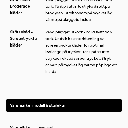
Broderade
tork. Tänk på att inte stryka direkt på
kläder
brodyren. Stryk annars på mycket låg
värme på plaggets insida.
Skötselråd -
Vänd plagget ut-och-in vid tvätt och
Screentryckta
tork. Undvik helst torktumling av
kläder
screentryckta kläder för optimal
livslängd på trycket. Tänk på att inte
stryka direkt på screentrycket. Stryk
annars på mycket låg värme på plaggets
insida.
Varumärke, modell & storlekar
Varumärke
Neutral