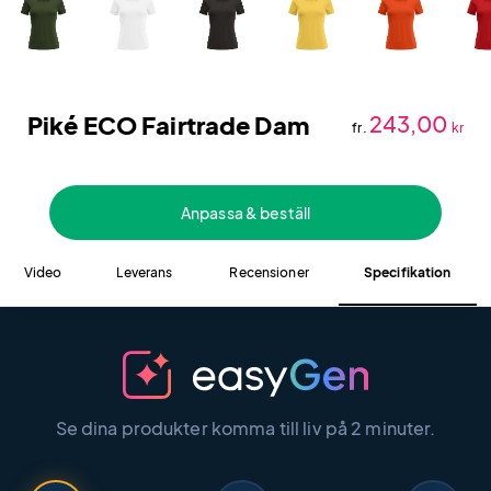
Piké ECO Fairtrade Dam
243,00
fr.
kr
Anpassa & beställ
Video
Leverans
Recensioner
Specifikation
Se dina produkter komma till liv på 2 minuter.