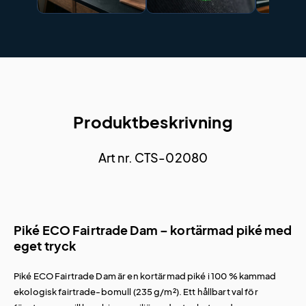
Produktbeskrivning
Art nr. CTS-02080
Piké ECO Fairtrade Dam – kortärmad piké med
eget tryck
Piké ECO Fairtrade Dam är en kortärmad piké i 100 % kammad
ekologisk fairtrade-bomull (235 g/m²). Ett hållbart val för