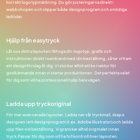
korrekt logotypmärkning. Du gör justeringarna direkt i
webbshopen och slipper både designprogram och onödiga
ledtider.
Hjälp från easytryck
Låt oss sköta layouten! Bifoga din logotyp, grafik och
instruktioner direkt i samband med din beställning, så tar vi fram
ett designförslag åt dig. Vi skickar alltid ett korrektur för
godkännande innan vi startar produktionen. Det perfekta valet
för dig som vill ha professionell hjälp hela vägen.
Ladda upp tryckoriginal
För mer avancerade layouter. Ladda ner vår tryckmall, skapa
designen i ett designprogram (t.ex. Adobe Illustrator) och ladda
upp filen vid beställning. Vi granskar alltid originalet innan
tryck.Passar för dig som vill ha full kontroll över layouten.