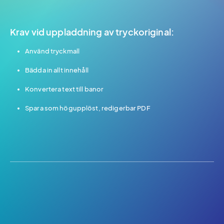
Krav vid uppladdning av tryckoriginal:
Använd tryckmall
Bädda in allt innehåll
Konvertera text till banor
Spara som högupplöst, redigerbar PDF