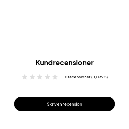
Kundrecensioner
star
star
star
star
star
0 recensioner (0,0 av 5)
Skriv en recension