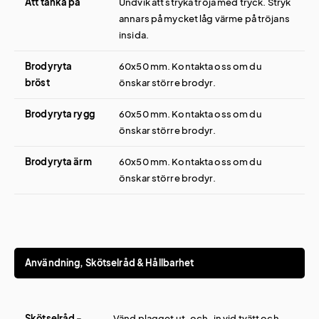
Att tänka på
Undvik att stryka tröja med tryck. Stryk
annars på mycket låg värme på tröjans
insida.
Brodyryta
60x50 mm. Kontakta oss om du
bröst
önskar större brodyr.
Brodyryta rygg
60x50 mm. Kontakta oss om du
önskar större brodyr.
Brodyryta ärm
60x50 mm. Kontakta oss om du
önskar större brodyr.
Användning, Skötselråd & Hållbarhet
Skötselråd -
Vänd plagget ut-och-in vid tvätt och