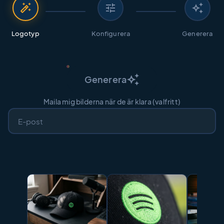
auto_fix_high
tune
auto_awesome
Logotyp
Konfigurera
Generera
auto_awesome
Generera
Maila mig bilderna när de är klara (valfritt)