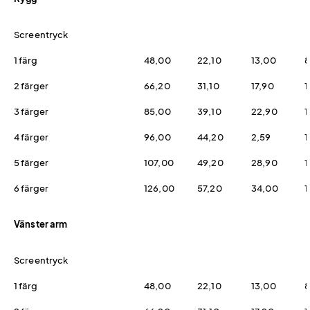
Screentryck
1 färg
48,00
22,10
13,00
8
2 färger
66,20
31,10
17,90
1
3 färger
85,00
39,10
22,90
1
4 färger
96,00
44,20
2,59
1
5 färger
107,00
49,20
28,90
1
6 färger
126,00
57,20
34,00
1
Vänster arm
Screentryck
1 färg
48,00
22,10
13,00
8