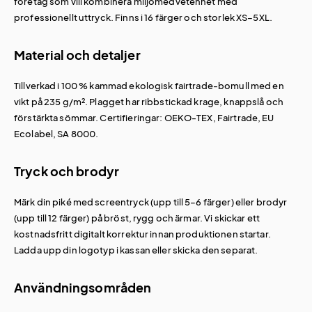
företag som vill kombinera miljömedvetenhet med
professionellt uttryck. Finns i 16 färger och storlek XS–5XL.
Material och detaljer
Tillverkad i 100 % kammad ekologisk fairtrade-bomull med en
vikt på 235 g/m². Plagget har ribbstickad krage, knappslå och
förstärkta sömmar. Certifieringar: OEKO-TEX, Fairtrade, EU
Ecolabel, SA 8000.
Tryck och brodyr
Märk din piké med screentryck (upp till 5–6 färger) eller brodyr
(upp till 12 färger) på bröst, rygg och ärmar. Vi skickar ett
kostnadsfritt digitalt korrektur innan produktionen startar.
Ladda upp din logotyp i kassan eller skicka den separat.
Användningsområden