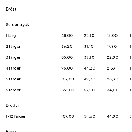
Bröst
Screentryck
1 färg
48,00
22,10
13,00
8
2 färger
66,20
31,10
17,90
1
3 färger
85,00
39,10
22,90
1
4 färger
96,00
44,20
2,59
1
5 färger
107,00
49,20
28,90
1
6 färger
126,00
57,20
34,00
1
Brodyr
1-12 färger
107,00
54,60
44,90
3
Rygg