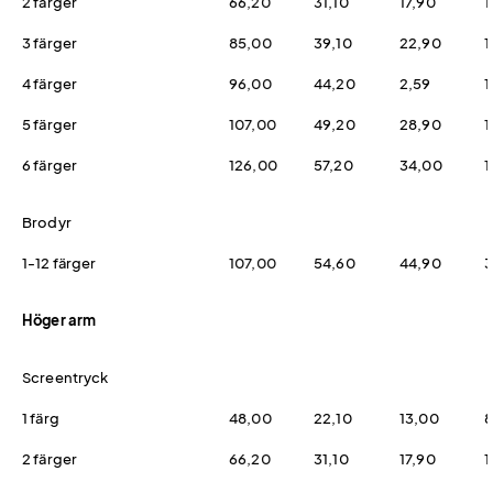
2 färger
66,20
31,10
17,90
1
3 färger
85,00
39,10
22,90
1
4 färger
96,00
44,20
2,59
1
5 färger
107,00
49,20
28,90
1
6 färger
126,00
57,20
34,00
1
Brodyr
1-12 färger
107,00
54,60
44,90
3
Höger arm
Screentryck
1 färg
48,00
22,10
13,00
8
2 färger
66,20
31,10
17,90
1