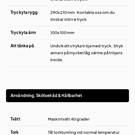
Tryckyta rygg
290x210 mm. Kontakta oss om du
önskar större tryck.
Tryckyta ärm
100x100 mm
Att tänka på
Undvik att stryka tröja med tryck. Stryk
annars på mycket låg värme på tröjans
insida.
Användning, Skötselråd & Hållbarhet
Tvätt
Maskintvätt 40 grader
Tork
Tål torktumling vid normal temperatur.