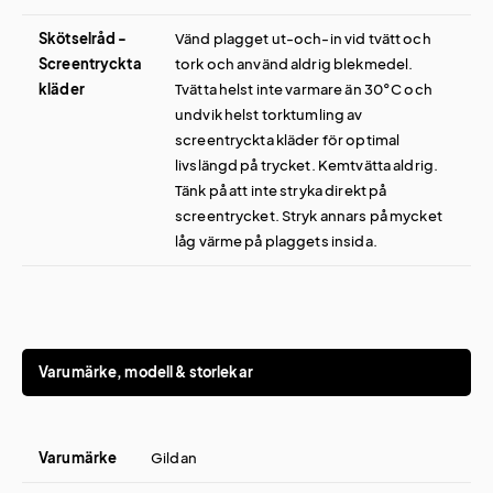
Skötselråd -
Vänd plagget ut-och-in vid tvätt och
Screentryckta
tork och använd aldrig blekmedel.
kläder
Tvätta helst inte varmare än 30°C och
undvik helst torktumling av
screentryckta kläder för optimal
livslängd på trycket. Kemtvätta aldrig.
Tänk på att inte stryka direkt på
screentrycket. Stryk annars på mycket
låg värme på plaggets insida.
Varumärke, modell & storlekar
Varumärke
Gildan