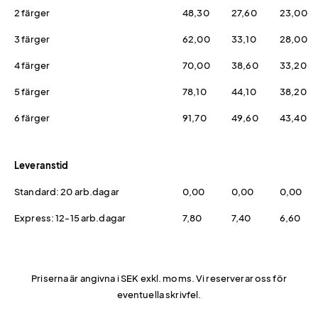
2 färger
48,30
27,60
23,00
3 färger
62,00
33,10
28,00
4 färger
70,00
38,60
33,20
5 färger
78,10
44,10
38,20
6 färger
91,70
49,60
43,40
Leveranstid
Standard: 20 arb.dagar
0,00
0,00
0,00
Express: 12-15 arb.dagar
7,80
7,40
6,60
Priserna är angivna i SEK exkl. moms. Vi reserverar oss för
eventuella skrivfel.