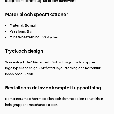
skolprojekt, idrottslag, kollo och barnevent.
Material och specifikationer
Material:
Bomull
Passform:
Barn
Minsta beställning:
50 stycken
Tryck och design
Screentryck i 1–6 färger på bröst och rygg. Ladda upp er
logotyp eller design – ni får fritt layoutförslag och korrektur
innan produktion.
Beställ som del av en komplett uppsättning
Kombinera med
herrmodellen
och
dammodellen
för att klä in
hela gruppen i matchande tröjor.