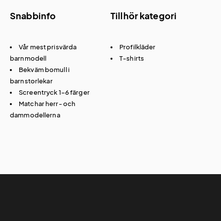
Snabbinfo
Tillhör kategori
Vår mest prisvärda
Profilkläder
barnmodell
T-shirts
Bekväm bomull i
barnstorlekar
Screentryck 1–6 färger
Matchar herr- och
dammodellerna