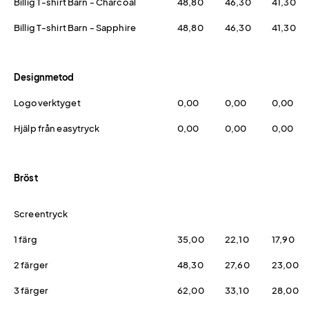
Billig T-shirt Barn - Charcoal
48,80
46,30
41,30
Billig T-shirt Barn - Sapphire
48,80
46,30
41,30
Designmetod
Logoverktyget
0,00
0,00
0,00
Hjälp från easytryck
0,00
0,00
0,00
Bröst
Screentryck
1 färg
35,00
22,10
17,90
2 färger
48,30
27,60
23,00
3 färger
62,00
33,10
28,00