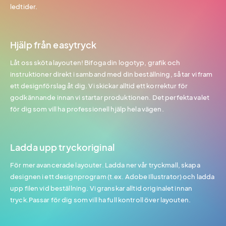
ledtider.
Hjälp från easytryck
Låt oss sköta layouten! Bifoga din logotyp, grafik och
instruktioner direkt i samband med din beställning, så tar vi fram
ett designförslag åt dig. Vi skickar alltid ett korrektur för
godkännande innan vi startar produktionen. Det perfekta valet
för dig som vill ha professionell hjälp hela vägen.
Ladda upp tryckoriginal
För mer avancerade layouter. Ladda ner vår tryckmall, skapa
designen i ett designprogram (t.ex. Adobe Illustrator) och ladda
upp filen vid beställning. Vi granskar alltid originalet innan
tryck.Passar för dig som vill ha full kontroll över layouten.