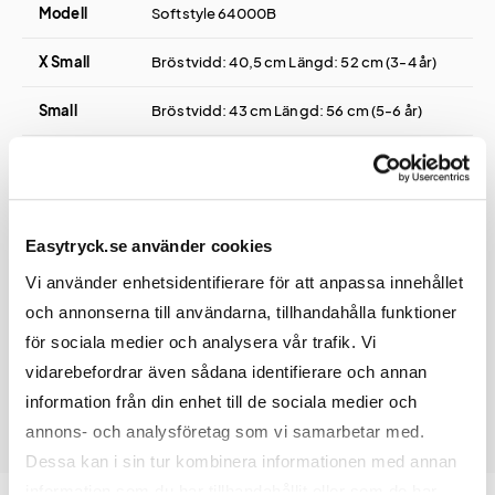
Modell
Softstyle 64000B
X Small
Bröstvidd: 40,5 cm Längd: 52 cm (3-4 år)
Small
Bröstvidd: 43 cm Längd: 56 cm (5-6 år)
Medium
Bröstvidd: 45,5 cm Längd: 59,5 cm (7-8 år)
Large
Bröstvidd: 48 cm Längd: 63,5 cm (9-11 år)
Easytryck.se använder cookies
Extra
Bröstvidd: 51 cm Längd: 67,5 cm (12-13 år)
Large
Vi använder enhetsidentifierare för att anpassa innehållet
och annonserna till användarna, tillhandahålla funktioner
för sociala medier och analysera vår trafik. Vi
vidarebefordrar även sådana identifierare och annan
information från din enhet till de sociala medier och
annons- och analysföretag som vi samarbetar med.
Dessa kan i sin tur kombinera informationen med annan
information som du har tillhandahållit eller som de har