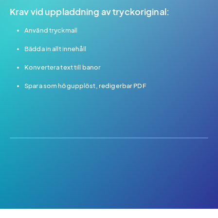
Krav vid uppladdning av tryckoriginal:
Använd tryckmall
Bädda in allt innehåll
Konvertera text till banor
Spara som högupplöst, redigerbar PDF