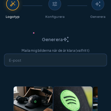
auto_fix_high
tune
auto_awesome
Logotyp
Konfigurera
Generera
auto_awesome
Generera
Maila mig bilderna när de är klara (valfritt)