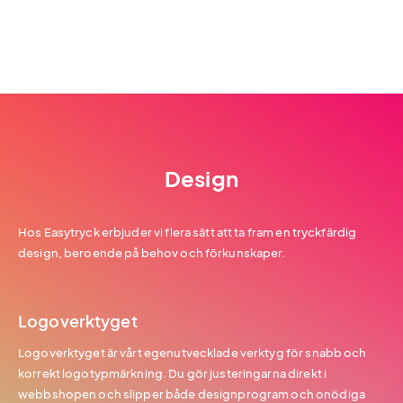
Design
Hos Easytryck erbjuder vi flera sätt att ta fram en tryckfärdig
design, beroende på behov och förkunskaper.
Logoverktyget
Logoverktyget är vårt egenutvecklade verktyg för snabb och
korrekt logotypmärkning. Du gör justeringarna direkt i
webbshopen och slipper både designprogram och onödiga