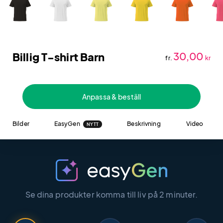
Billig T-shirt Barn
30,00
fr.
kr
Anpassa & beställ
Bilder
EasyGen
Beskrivning
Video
NYTT
Se dina produkter komma till liv på 2 minuter.