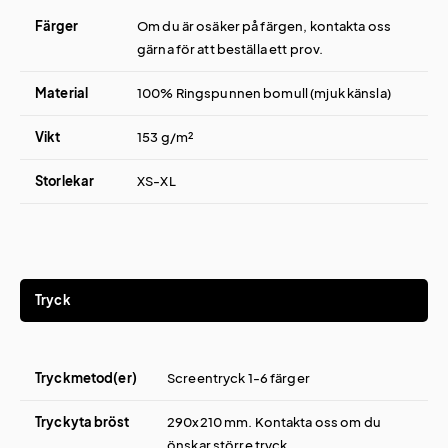
Färger
Om du är osäker på färgen, kontakta oss
gärna för att beställa ett prov.
Material
100% Ringspunnen bomull (mjuk känsla)
Vikt
153 g/m²
Storlekar
XS-XL
Tryck
Tryckmetod(er)
Screentryck 1-6 färger
Tryckyta bröst
290x210 mm. Kontakta oss om du
önskar större tryck.