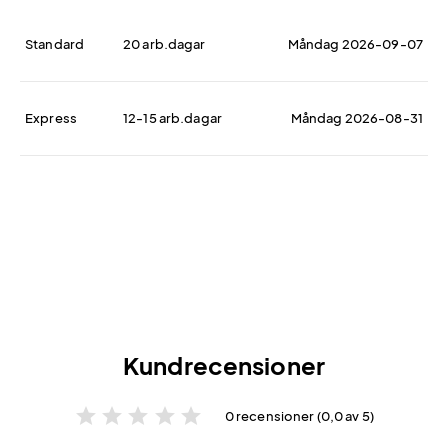
Standard
20 arb.dagar
Måndag 2026-09-07
Express
12-15 arb.dagar
Måndag 2026-08-31
Kundrecensioner
star
star
star
star
star
0 recensioner (0,0 av 5)