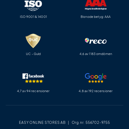
ISO 9001 & 14001
Bisnode betyg: AAA
UC - Guld
4,6 av 1183 omdömen
4,7 av 94 recensioner
4,8 av 192 recensioner
EASY ONLINE STORES AB | Org.nr. 556702-9755