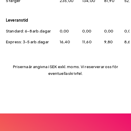
5 färger
235,00
134,00
81,90
52,
Leveranstid
Standard: 6-8 arb.dagar
0,00
0,00
0,00
0,
Express: 3-5 arb.dagar
16,40
11,60
9,80
8,6
Priserna är angivna i SEK exkl. moms. Vi reserverar oss för
eventuella skrivfel.