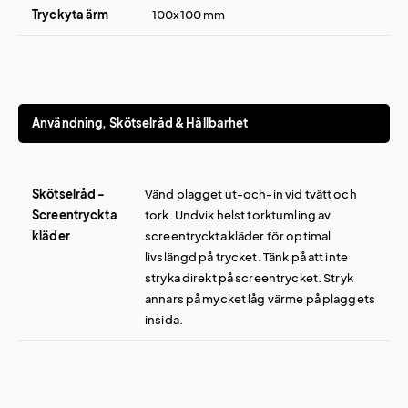
Tryckyta ärm
100x100 mm
Användning, Skötselråd & Hållbarhet
Skötselråd -
Vänd plagget ut-och-in vid tvätt och
Screentryckta
tork. Undvik helst torktumling av
kläder
screentryckta kläder för optimal
livslängd på trycket. Tänk på att inte
stryka direkt på screentrycket. Stryk
annars på mycket låg värme på plaggets
insida.