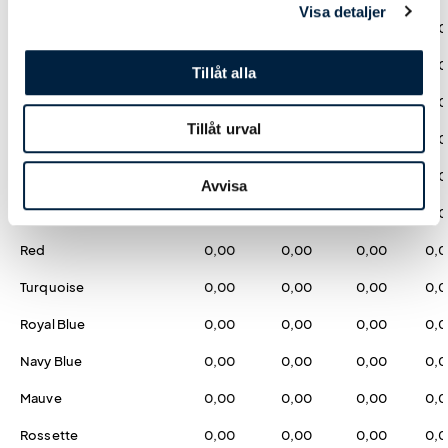
Visa detaljer
Black
0,00
0,00
0,00
0,
Fluor Yellow
0,00
0,00
0,00
0,
Tillåt alla
Fluor Orange
0,00
0,00
0,00
0,
Tillåt urval
Fluor Coral
0,00
0,00
0,00
0,
Fluor Green
0,00
0,00
0,00
0,
Avvisa
Yellow
0,00
0,00
0,00
0,
Red
0,00
0,00
0,00
0,
Turquoise
0,00
0,00
0,00
0,
Royal Blue
0,00
0,00
0,00
0,
Navy Blue
0,00
0,00
0,00
0,
Mauve
0,00
0,00
0,00
0,
Rossette
0,00
0,00
0,00
0,