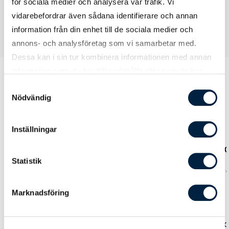
för sociala medier och analysera vår trafik. Vi
vidarebefordrar även sådana identifierare och annan
information från din enhet till de sociala medier och
annons- och analysföretag som vi samarbetar med.
Dessa kan i sin tur kombinera informationen med annan
information som du har tillhandahållit eller som de har
samlat in när du har använt deras tjänster.
Samtyckesval
Nödvändig
Prislista
Inställningar
Antal
10
25
50
10
Statistik
Pris kr / st
82,00
58,00
49,00
43
Marknadsföring
Färg
White
0,00
0,00
0,00
0,