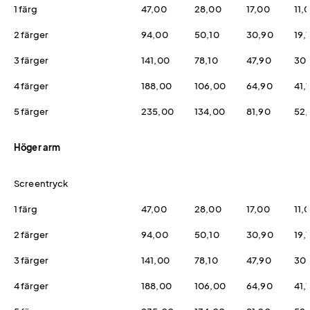
1 färg
47,00
28,00
17,00
11,
2 färger
94,00
50,10
30,90
19,
3 färger
141,00
78,10
47,90
30,
4 färger
188,00
106,00
64,90
41,
5 färger
235,00
134,00
81,90
52,
Höger arm
Screentryck
1 färg
47,00
28,00
17,00
11,
2 färger
94,00
50,10
30,90
19,
3 färger
141,00
78,10
47,90
30,
4 färger
188,00
106,00
64,90
41,