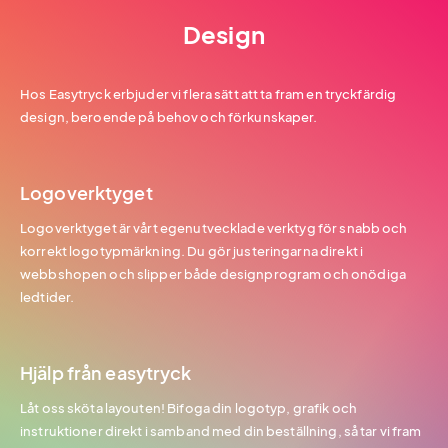
Design
Hos Easytryck erbjuder vi flera sätt att ta fram en tryckfärdig
design, beroende på behov och förkunskaper.
Logoverktyget
Logoverktyget är vårt egenutvecklade verktyg för snabb och
korrekt logotypmärkning. Du gör justeringarna direkt i
webbshopen och slipper både designprogram och onödiga
ledtider.
Hjälp från easytryck
Låt oss sköta layouten! Bifoga din logotyp, grafik och
instruktioner direkt i samband med din beställning, så tar vi fram