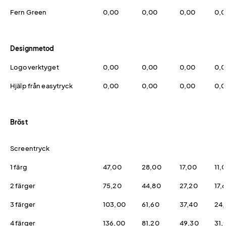
Fern Green
0,00
0,00
0,00
0,
Designmetod
Logoverktyget
0,00
0,00
0,00
0,
Hjälp från easytryck
0,00
0,00
0,00
0,
Bröst
Screentryck
1 färg
47,00
28,00
17,00
11,
2 färger
75,20
44,80
27,20
17,
3 färger
103,00
61,60
37,40
24,
4 färger
136,00
81,20
49,30
31,