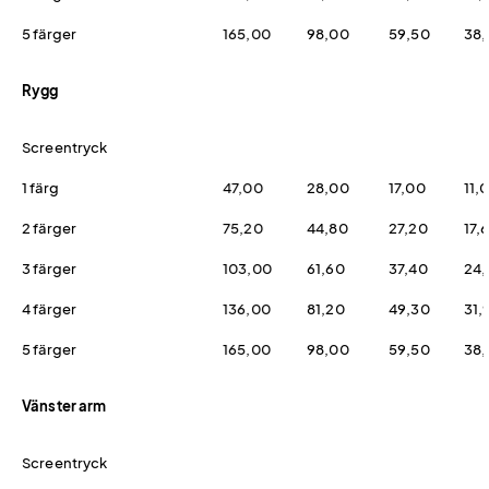
5 färger
165,00
98,00
59,50
38,
Rygg
Screentryck
1 färg
47,00
28,00
17,00
11,
2 färger
75,20
44,80
27,20
17,
3 färger
103,00
61,60
37,40
24,
4 färger
136,00
81,20
49,30
31,
5 färger
165,00
98,00
59,50
38,
Vänster arm
Screentryck