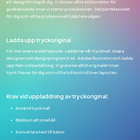
ett designförslag åt dig. Vi skickar alltid ett korrektur för
godkännande innan vi startar produktionen. Det perfekta valet
för dig som vill ha professionell hjälp hela vägen.
Ladda upp tryckoriginal
För mer avancerade layouter. Ladda ner vår tryckmall, skapa
designen i ett designprogram (t.ex. Adobe Illustrator) och ladda
upp filen vid beställning. Vi granskar alltid originalet innan
tryck.Passar för dig som vill ha full kontroll över layouten.
Krav vid uppladdning av tryckoriginal:
Använd tryckmall
Bädda in allt innehåll
Konvertera text till banor