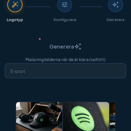
auto_fix_high
tune
auto_awesome
Logotyp
Konfigurera
Generera
auto_awesome
Generera
Maila mig bilderna när de är klara (valfritt)