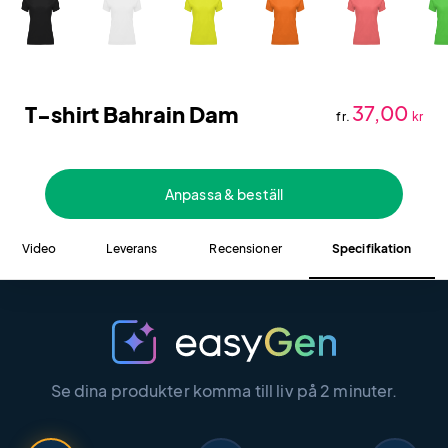
T-shirt Bahrain Dam
37,00
fr.
kr
Anpassa & beställ
Video
Leverans
Recensioner
Specifikation
Se dina produkter komma till liv på 2 minuter.