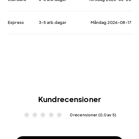
Express
3-5 arb.dagar
Måndag 2026-08-17
Kundrecensioner
star
star
star
star
star
0 recensioner (0,0 av 5)