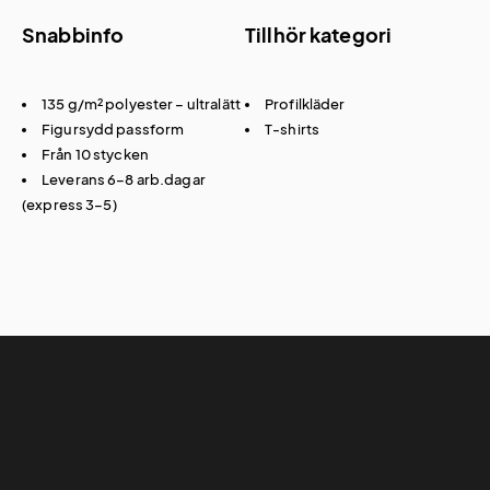
Snabbinfo
Tillhör kategori
135 g/m² polyester – ultralätt
Profilkläder
Figursydd passform
T-shirts
Från 10 stycken
Leverans 6–8 arb.dagar
(express 3–5)