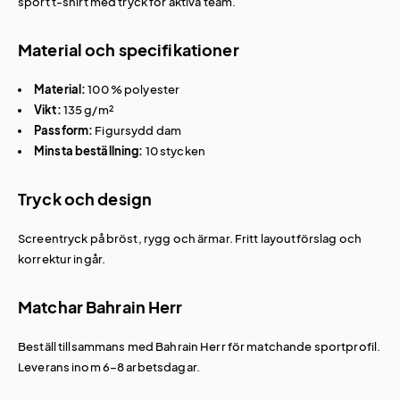
sport t-shirt med tryck
för aktiva team.
Material och specifikationer
Material:
100 % polyester
Vikt:
135 g/m²
Passform:
Figursydd dam
Minsta beställning:
10 stycken
Tryck och design
Screentryck på bröst, rygg och ärmar. Fritt layoutförslag och
korrektur ingår.
Matchar Bahrain Herr
Beställ tillsammans med
Bahrain Herr
för matchande sportprofil.
Leverans inom 6–8 arbetsdagar.