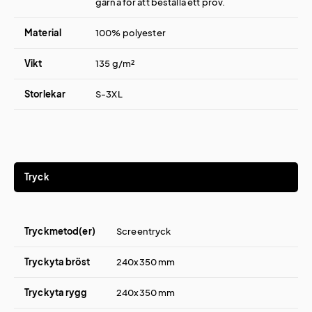
gärna för att beställa ett prov.
Material
100% polyester
Vikt
135 g/m²
Storlekar
S-3XL
Tryck
Tryckmetod(er)
Screentryck
Tryckyta bröst
240x350 mm
Tryckyta rygg
240x350 mm