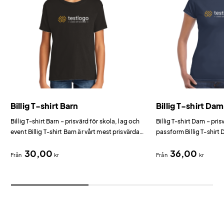
Billig T-shirt Barn
Billig T-shirt Dam
Billig T-shirt Barn – prisvärd för skola, lag och
Billig T-shirt Dam – pr
event Billig T-shirt Barn är vårt mest prisvärda
passform Billig T-shirt
alternativ för barn bland t-shirts med tryck.
prisvärda dammodell fö
30,00
36,00
tryck.
Från
kr
Från
kr