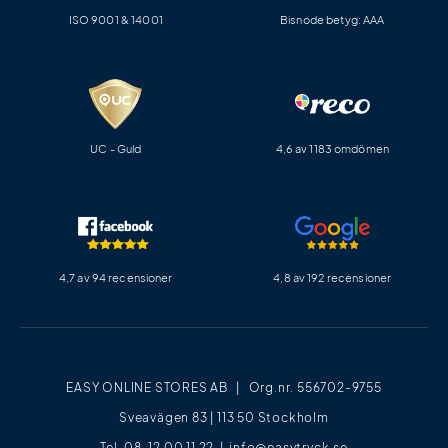
ISO 9001 & 14001
Bisnode betyg: AAA
UC - Guld
4,6 av 1183 omdömen
4,7 av 94 recensioner
4,8 av 192 recensioner
EASY ONLINE STORES AB | Org.nr. 556702-9755
Sveavägen 83 | 113 50 Stockholm
Tel. 08-12 00 11 22 |
info@easytryck.se