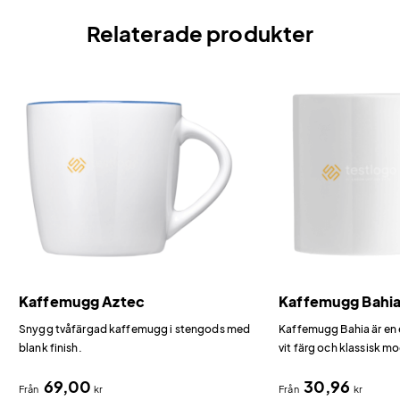
Relaterade produkter
Kaffemugg Aztec
Kaffemugg Bahi
Snygg tvåfärgad kaffemugg i stengods med
Kaffemugg Bahia är en
blank finish.
vit färg och klassisk mo
69,00
30,96
Från
kr
Från
kr