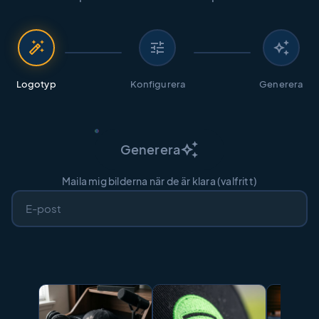
auto_fix_high
tune
auto_awesome
Logotyp
Konfigurera
Generera
auto_awesome
Generera
Maila mig bilderna när de är klara (valfritt)