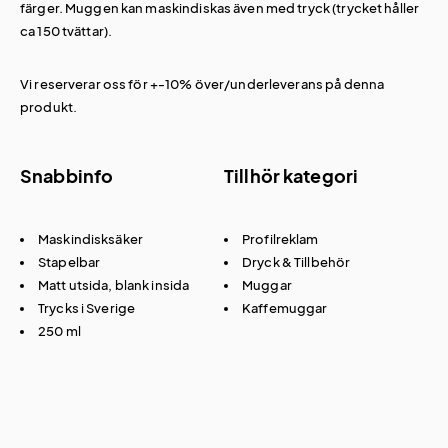
färger. Muggen kan maskindiskas även med tryck (trycket håller
ca 150 tvättar).
Vi reserverar oss för +-10% över/underleverans på denna
produkt.
Snabbinfo
Tillhör kategori
Maskindisksäker
Profilreklam
Stapelbar
Dryck & Tillbehör
Matt utsida, blank insida
Muggar
Trycks i Sverige
Kaffemuggar
250 ml