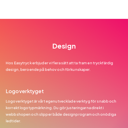
Design
Hos Easytryck erbjuder vi flera sätt att ta fram en tryckfärdig
design, beroende på behov och förkunskaper.
Logoverktyget
Logoverktyget är vårt egenutvecklade verktyg för snabb och
korrekt logotypmärkning. Du gör justeringarna direkt i
webbshopen och slipper både designprogram och onödiga
ledtider.