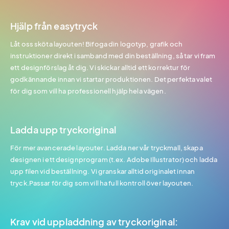
Hjälp från easytryck
Låt oss sköta layouten! Bifoga din logotyp, grafik och
instruktioner direkt i samband med din beställning, så tar vi fram
ett designförslag åt dig. Vi skickar alltid ett korrektur för
godkännande innan vi startar produktionen. Det perfekta valet
för dig som vill ha professionell hjälp hela vägen.
Ladda upp tryckoriginal
För mer avancerade layouter. Ladda ner vår tryckmall, skapa
designen i ett designprogram (t.ex. Adobe Illustrator) och ladda
upp filen vid beställning. Vi granskar alltid originalet innan
tryck.Passar för dig som vill ha full kontroll över layouten.
Krav vid uppladdning av tryckoriginal: