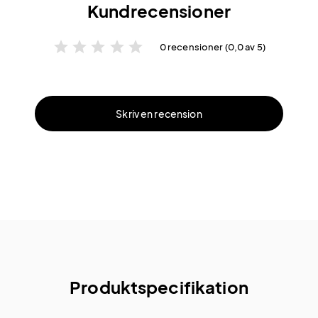
Kundrecensioner
star
star
star
star
star
0 recensioner (0,0 av 5)
Skriv en recension
Produktspecifikation