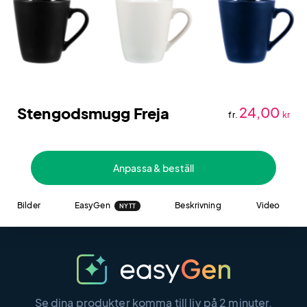
Stengodsmugg Freja
24,00
fr.
kr
Anpassa & beställ
Bilder
EasyGen
Beskrivning
Video
NYTT
Se dina produkter komma till liv på 2 minuter.