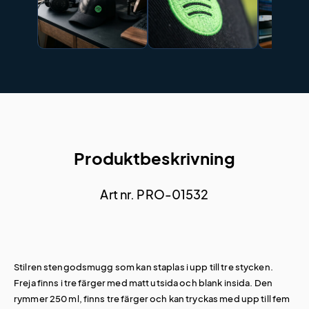
Produktbeskrivning
Art nr. PRO-01532
Stilren stengodsmugg som kan staplas i upp till tre stycken.
Freja finns i tre färger med matt utsida och blank insida. Den
rymmer 250 ml, finns tre färger och kan tryckas med upp till fem