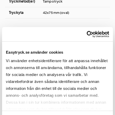
Tryckmetod(er)
Tampotryck
Tryckyta
42x75 mm (oval)
Användning, Skötselråd & Hållbarhet
Easytryck.se använder cookies
Vi använder enhetsidentifierare för att anpassa innehållet
Rengöring
Maskindisksäker (trycket tål ca 150 tvättar)
och annonserna till användarna, tillhandahålla funktioner
för sociala medier och analysera vår trafik. Vi
vidarebefordrar även sådana identifierare och annan
information från din enhet till de sociala medier och
Certifikat / Garantier
annons- och analysföretag som vi samarbetar med.
Dessa kan i sin tur kombinera informationen med annan
information som du har tillhandahållit eller som de har
Certifikat
Godkänd för kontakt med livsmedel