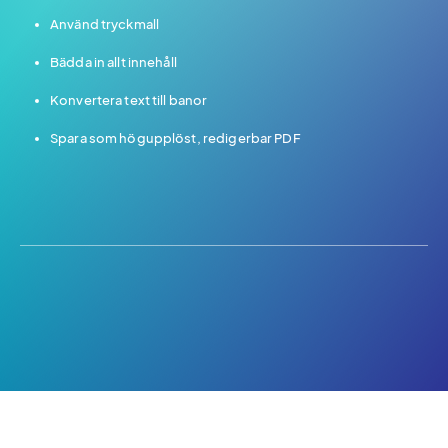
Använd tryckmall
Bädda in allt innehåll
Konvertera text till banor
Spara som högupplöst, redigerbar PDF