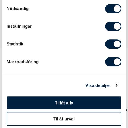
samlat in när du har använt deras tjänster.
Samtyckesval
Nödvändig
Inställningar
Statistik
Marknadsföring
Prislista
Visa detaljer
Antal
36
72
108
252
Tillåt alla
Pris kr / st
0,00
0,00
0,00
0,00
Tillåt urval