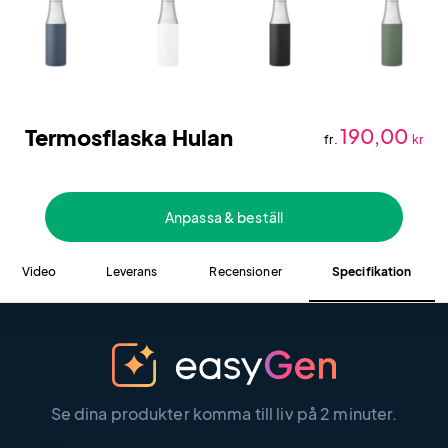
Termosflaska Hulan
190,00
fr.
kr
Anpassa & beställ
Video
Leverans
Recensioner
Specifikation
Se dina produkter komma till liv på 2 minuter.