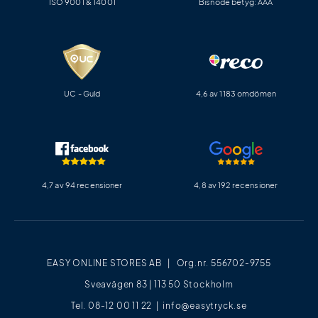
ISO 9001 & 14001
Bisnode betyg: AAA
UC - Guld
4,6 av 1183 omdömen
4,7 av 94 recensioner
4,8 av 192 recensioner
EASY ONLINE STORES AB | Org.nr. 556702-9755
Sveavägen 83 | 113 50 Stockholm
Tel. 08-12 00 11 22 |
info@easytryck.se