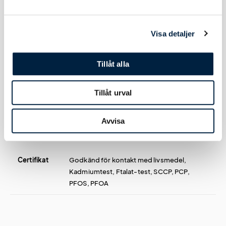
Tryckmetod(er)
Screentryck eller lasergravyr
Visa detaljer
Tryckyta
Screentryck: 170x100 mm.
Lasergravyr: 25x120 mm.
Tillåt alla
Tillåt urval
Certifikat / Garantier
Avvisa
Certifikat
Godkänd för kontakt med livsmedel,
Kadmiumtest, Ftalat-test, SCCP, PCP,
PFOS, PFOA