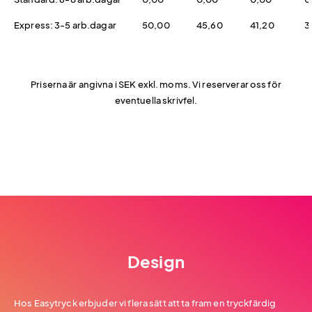
Express: 3-5 arb.dagar
50,00
45,60
41,20
3
Priserna är angivna i SEK exkl. moms. Vi reserverar oss för
eventuella skrivfel.
Design
Hos Easytryck erbjuder vi flera sätt att ta fram en tryckfärdig