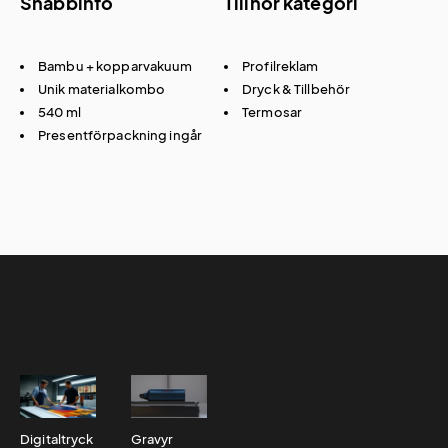
Snabbinfo
Tillhör kategori
Bambu + kopparvakuum
Profilreklam
Unik materialkombo
Dryck & Tillbehör
540 ml
Termosar
Presentförpackning ingår
Digitaltryck
Gravyr