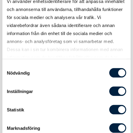
Vi använder enhetsidentifierare för att anpassa innehållet
och annonserna till användarna, tillhandahålla funktioner
för sociala medier och analysera vår trafik. Vi
Material
Rostfritt stål, vakuumisolerad
dubbelväggskonstruktion,
vidarebefordrar även sådana identifierare och annan
kopparpläterad innervägg. Skruvkork i
information från din enhet till de sociala medier och
bambu.
annons- och analysföretag som vi samarbetar med.
Dessa kan i sin tur kombinera informationen med annan
Volym
540 ml
information som du har tillhandahållit eller som de har
Diameter
72 mm
samlat in när du har använt deras tjänster.
Samtyckesval
Nödvändig
Höjd
247 mm
Vikt
293 gram
Inställningar
Statistik
Tryck
Marknadsföring