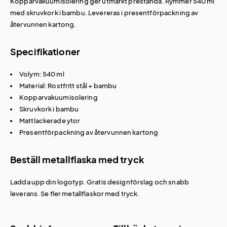
Kopparvakuumisolering ger utmärkt prestanda. Rymmer 540 ml
med skruvkork i bambu. Levereras i presentförpackning av
återvunnen kartong.
Specifikationer
Volym: 540 ml
Material: Rostfritt stål + bambu
Kopparvakuumisolering
Skruvkork i bambu
Mattlackerade ytor
Presentförpackning av återvunnen kartong
Beställ metallflaska med tryck
Ladda upp din logotyp. Gratis designförslag och snabb
leverans. Se fler
metallflaskor med tryck
.