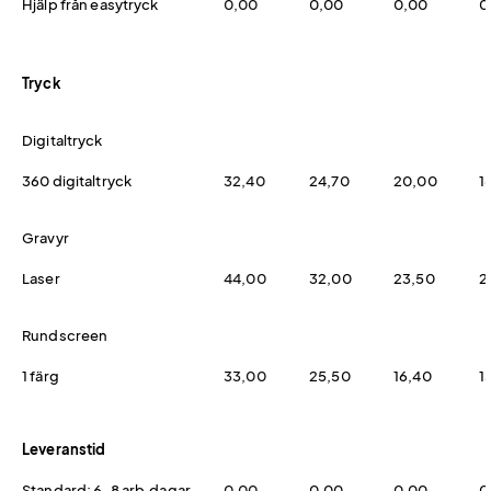
Hjälp från easytryck
0,00
0,00
0,00
0
Tryck
Digitaltryck
360 digitaltryck
32,40
24,70
20,00
1
Gravyr
Laser
44,00
32,00
23,50
2
Rundscreen
1 färg
33,00
25,50
16,40
1
Leveranstid
Standard: 6-8 arb.dagar
0,00
0,00
0,00
0