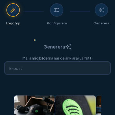
auto_fix_high
tune
auto_awesome
Logotyp
Konfigurera
Generera
auto_awesome
Generera
Maila mig bilderna när de är klara (valfritt)