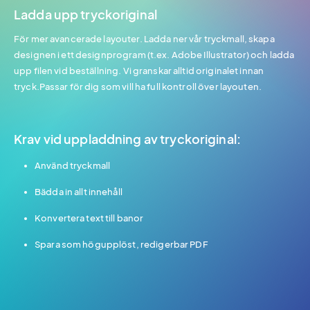
Ladda upp tryckoriginal
För mer avancerade layouter. Ladda ner vår tryckmall, skapa
designen i ett designprogram (t.ex. Adobe Illustrator) och ladda
upp filen vid beställning. Vi granskar alltid originalet innan
tryck.Passar för dig som vill ha full kontroll över layouten.
Krav vid uppladdning av tryckoriginal:
Använd tryckmall
Bädda in allt innehåll
Konvertera text till banor
Spara som högupplöst, redigerbar PDF