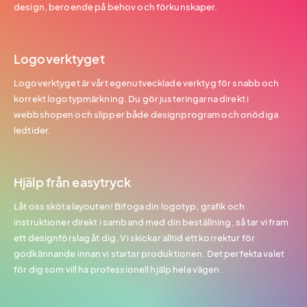
design, beroende på behov och förkunskaper.
Logoverktyget
Logoverktyget är vårt egenutvecklade verktyg för snabb och
korrekt logotypmärkning. Du gör justeringarna direkt i
webbshopen och slipper både designprogram och onödiga
ledtider.
Hjälp från easytryck
Låt oss sköta layouten! Bifoga din logotyp, grafik och
instruktioner direkt i samband med din beställning, så tar vi fram
ett designförslag åt dig. Vi skickar alltid ett korrektur för
godkännande innan vi startar produktionen. Det perfekta valet
för dig som vill ha professionell hjälp hela vägen.