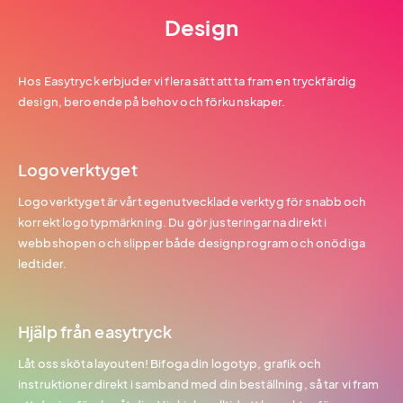
Design
Hos Easytryck erbjuder vi flera sätt att ta fram en tryckfärdig
design, beroende på behov och förkunskaper.
Logoverktyget
Logoverktyget är vårt egenutvecklade verktyg för snabb och
korrekt logotypmärkning. Du gör justeringarna direkt i
webbshopen och slipper både designprogram och onödiga
ledtider.
Hjälp från easytryck
Låt oss sköta layouten! Bifoga din logotyp, grafik och
instruktioner direkt i samband med din beställning, så tar vi fram