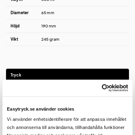
Diameter
65 mm
Höjd
190 mm
Vikt
245 gram
Tryck
Tryckmetod(er)
Tampotryck eller lasergravyr
Easytryck.se använder cookies
Tryckyta
25x80 mm
Vi använder enhetsidentifierare för att anpassa innehållet
Graveringsyta
25x100 mm
och annonserna till användarna, tillhandahålla funktioner