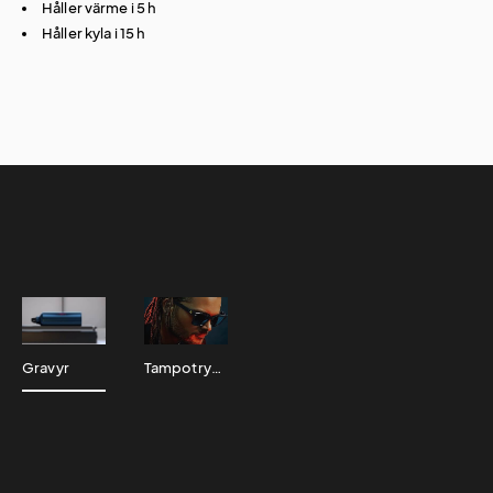
Håller värme i 5 h
Håller kyla i 15 h
Gravyr
Tampotryck