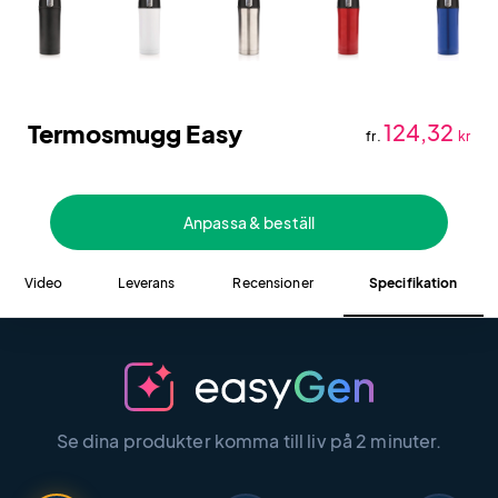
Termosmugg Easy
124,32
fr.
kr
Anpassa & beställ
Video
Leverans
Recensioner
Specifikation
Se dina produkter komma till liv på 2 minuter.