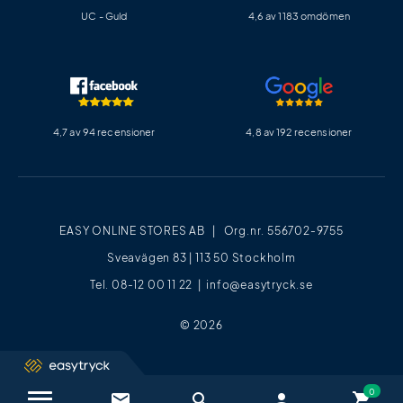
UC - Guld
4,6 av 1183 omdömen
4,7 av 94 recensioner
4,8 av 192 recensioner
EASY ONLINE STORES AB | Org.nr. 556702-9755
Sveavägen 83 | 113 50 Stockholm
Tel. 08-12 00 11 22 |
info@easytryck.se
© 2026
email
search
person
shopping_cart
Kontakta oss / FAQ
close