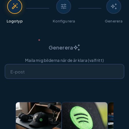
auto_fix_high
tune
auto_awesome
Logotyp
Konfigurera
Generera
auto_awesome
Generera
Maila mig bilderna när de är klara (valfritt)