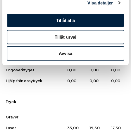
Prislista
Visa detaljer
Tillåt alla
Antal
25
50
100
Tillåt urval
Pris kr / st
168,00
155,00
148,00
Avvisa
Designmetod
Logoverktyget
0,00
0,00
0,00
Hjälp från easytryck
0,00
0,00
0,00
Tryck
Gravyr
Laser
35,00
19,30
17,50