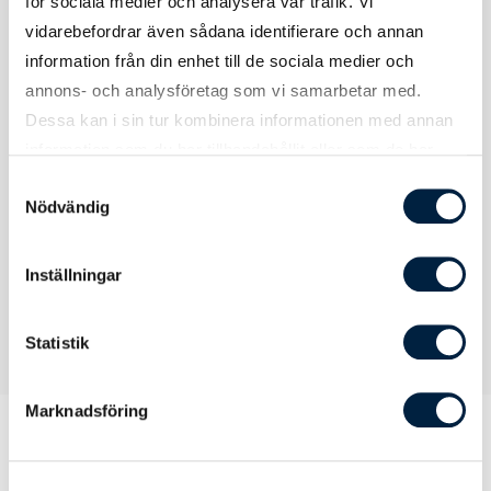
för sociala medier och analysera vår trafik. Vi
vidarebefordrar även sådana identifierare och annan
information från din enhet till de sociala medier och
annons- och analysföretag som vi samarbetar med.
Certifikat / Garantier
Dessa kan i sin tur kombinera informationen med annan
information som du har tillhandahållit eller som de har
samlat in när du har använt deras tjänster.
Certifikat
Godkänd för kontakt med livsmedel,
Samtyckesval
SVHC, BPA-fri, SCCP
Nödvändig
Inställningar
Statistik
Marknadsföring