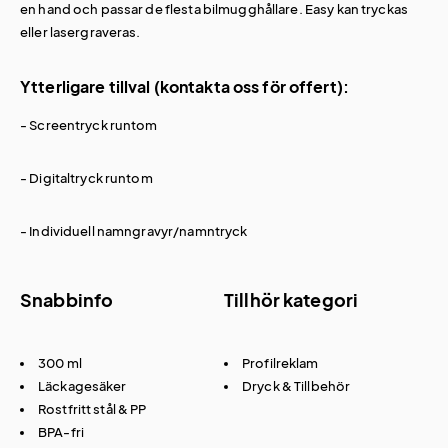
en hand och passar de flesta bilmugghållare. Easy kan tryckas
eller lasergraveras.
Ytterligare tillval (kontakta oss för offert):
- Screentryck runtom
- Digitaltryck runtom
- Individuell namngravyr/namntryck
Snabbinfo
Tillhör kategori
300 ml
Profilreklam
Läckagesäker
Dryck & Tillbehör
Rostfritt stål & PP
BPA-fri