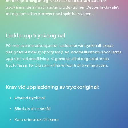
ett designförslag åt dig. Vi skickar alltid ett korrektur för
godkännande innan vi startar produktionen. Det perfekta valet
för dig som vill ha professionell hjälp hela vägen.
Ladda upp tryckoriginal
För mer avancerade layouter. Ladda ner vår tryckmall, skapa
designen i ett designprogram (t.ex. Adobe Illustrator) och ladda
upp filen vid beställning. Vi granskar alltid originalet innan
tryck.Passar för dig som vill ha full kontroll över layouten.
Krav vid uppladdning av tryckoriginal:
Använd tryckmall
Bädda in allt innehåll
Konvertera text till banor