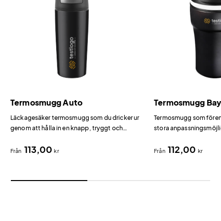
Termosmugg Auto
Termosmugg Ba
Läckagesäker termosmugg som du dricker ur
Termosmugg som förena
genom att hålla in en knapp, tryggt och
stora anpassningsmöjli
enkelt.
113,00
112,00
Från
kr
Från
kr