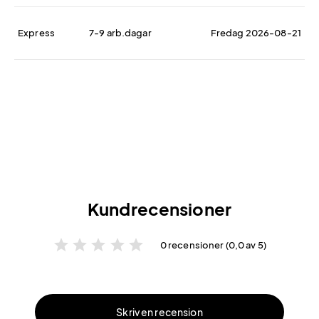
Express
7-9 arb.dagar
Fredag 2026-08-21
Kundrecensioner
star
star
star
star
star
0 recensioner (0,0 av 5)
Skriv en recension