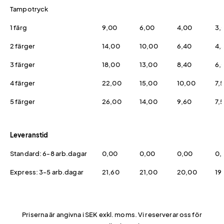
Tampotryck
1 färg
9,00
6,00
4,00
3,
2 färger
14,00
10,00
6,40
4,
3 färger
18,00
13,00
8,40
6,
4 färger
22,00
15,00
10,00
7,
5 färger
26,00
14,00
9,60
7,
Leveranstid
Standard: 6-8 arb.dagar
0,00
0,00
0,00
0,
Express: 3-5 arb.dagar
21,60
21,00
20,00
19
Priserna är angivna i SEK exkl. moms. Vi reserverar oss för