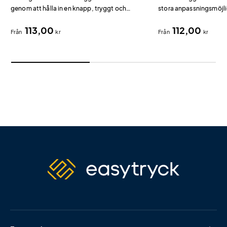
genom att hålla in en knapp, tryggt och
stora anpassningsmöjli
enkelt.
113,00
112,00
Från
kr
Från
kr