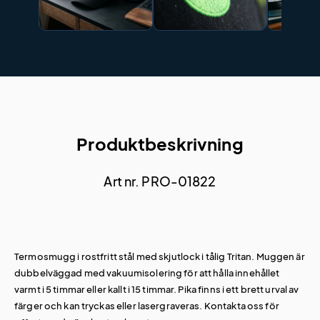
Produktbeskrivning
Art nr. PRO-01822
Termosmugg i rostfritt stål med skjutlock i tålig Tritan. Muggen är
dubbelväggad med vakuumisolering för att hålla innehållet
varmt i 5 timmar eller kallt i 15 timmar. Pika finns i ett brett urval av
färger och kan tryckas eller lasergraveras. Kontakta oss för