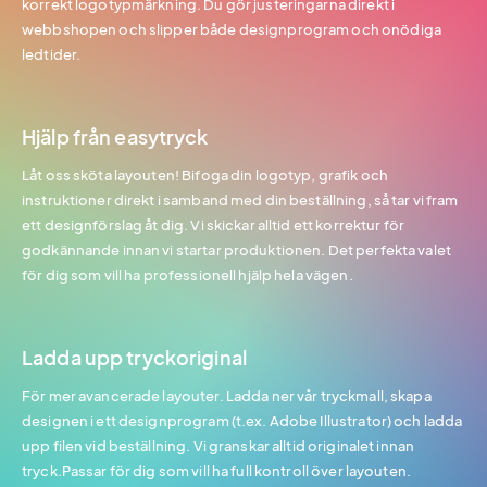
korrekt logotypmärkning. Du gör justeringarna direkt i
webbshopen och slipper både designprogram och onödiga
ledtider.
Hjälp från easytryck
Låt oss sköta layouten! Bifoga din logotyp, grafik och
instruktioner direkt i samband med din beställning, så tar vi fram
ett designförslag åt dig. Vi skickar alltid ett korrektur för
godkännande innan vi startar produktionen. Det perfekta valet
för dig som vill ha professionell hjälp hela vägen.
Ladda upp tryckoriginal
För mer avancerade layouter. Ladda ner vår tryckmall, skapa
designen i ett designprogram (t.ex. Adobe Illustrator) och ladda
upp filen vid beställning. Vi granskar alltid originalet innan
tryck.Passar för dig som vill ha full kontroll över layouten.