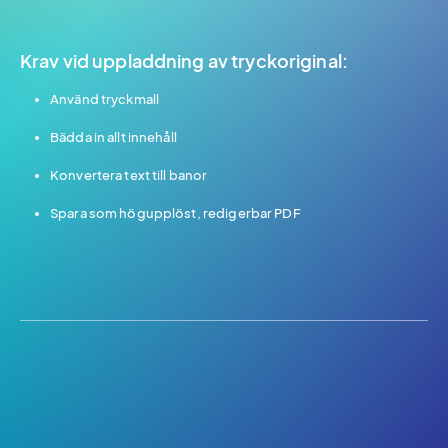
Krav vid uppladdning av tryckoriginal:
Använd tryckmall
Bädda in allt innehåll
Konvertera text till banor
Spara som högupplöst, redigerbar PDF