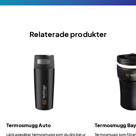
Relaterade produkter
Termosmugg Auto
Termosmugg Ba
Läckagesäker termosmugg som du dricker ur
Termosmugg som förena