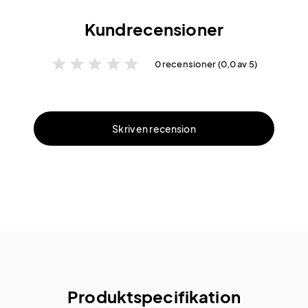
Kundrecensioner
star
star
star
star
star
0 recensioner (0,0 av 5)
Skriv en recension
Produktspecifikation