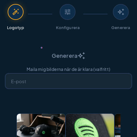
auto_fix_high
tune
auto_awesome
Logotyp
Konfigurera
Generera
auto_awesome
Generera
Maila mig bilderna när de är klara (valfritt)