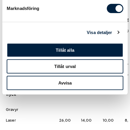
Marknadsföring
Antal
25
50
100
25
Pris kr / st
108,00
105,00
100,00
97
Visa detaljer
Tillåt alla
Designmetod
Logoverktyget
0,00
0,00
0,00
0,
Tillåt urval
Hjälp från easytryck
0,00
0,00
0,00
0,
Avvisa
Tryck
Gravyr
Laser
26,00
14,00
10,00
8,