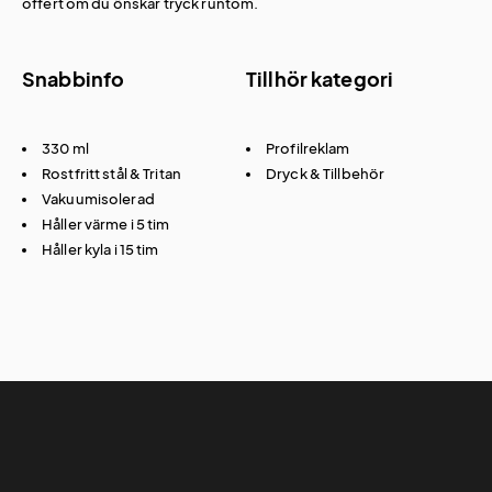
offert om du önskar tryck runtom.
Snabbinfo
Tillhör kategori
330 ml
Profilreklam
Rostfritt stål & Tritan
Dryck & Tillbehör
Vakuumisolerad
Håller värme i 5 tim
Håller kyla i 15 tim