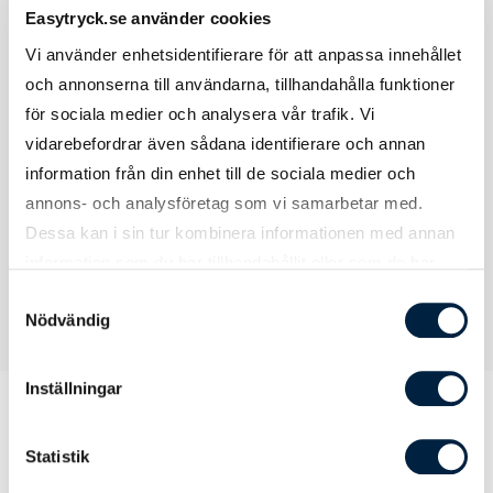
Easytryck.se använder cookies
Vi använder enhetsidentifierare för att anpassa innehållet
Tryckmetod(er)
Tampotryck eller lasergravyr
och annonserna till användarna, tillhandahålla funktioner
för sociala medier och analysera vår trafik. Vi
Tryckyta
30x70 mm
vidarebefordrar även sådana identifierare och annan
information från din enhet till de sociala medier och
Graveringsyta
22x100 mm
annons- och analysföretag som vi samarbetar med.
Dessa kan i sin tur kombinera informationen med annan
information som du har tillhandahållit eller som de har
samlat in när du har använt deras tjänster.
Samtyckesval
Nödvändig
Inställningar
Statistik
Prislista