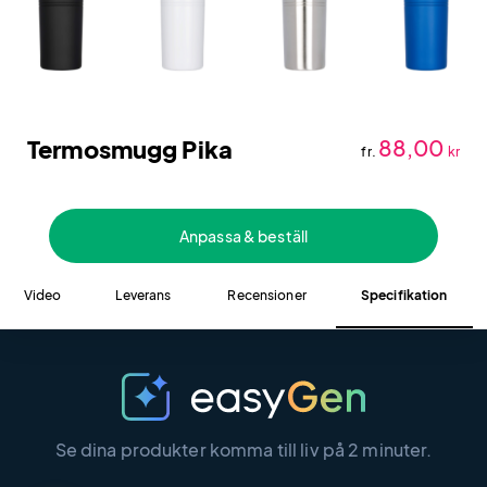
Termosmugg Pika
88,00
fr.
kr
Anpassa & beställ
Video
Leverans
Recensioner
Specifikation
Se dina produkter komma till liv på 2 minuter.