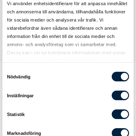
Vi använder enhetsidentifierare för att anpassa innehållet
Certifikat
Kadmiumtest
och annonserna till användarna, tillhandahålla funktioner
för sociala medier och analysera vår trafik. Vi
vidarebefordrar även sådana identifierare och annan
information från din enhet till de sociala medier och
annons- och analysföretag som vi samarbetar med.
Dessa kan i sin tur kombinera informationen med annan
information som du har tillhandahållit eller som de har
samlat in när du har använt deras tjänster.
Samtyckesval
Nödvändig
Prislista
Inställningar
Statistik
Antal
100
250
500
1000
Pris kr / st
26,50
23,20
21,30
19,80
Marknadsföring