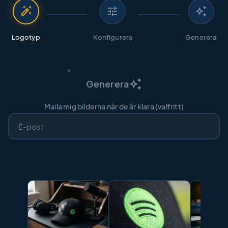
auto_fix_high
tune
auto_awesome
Logotyp
Konfigurera
Generera
auto_awesome
Generera
Maila mig bilderna när de är klara (valfritt)