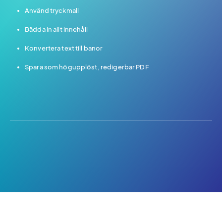
Använd tryckmall
Bädda in allt innehåll
Konvertera text till banor
Spara som högupplöst, redigerbar PDF