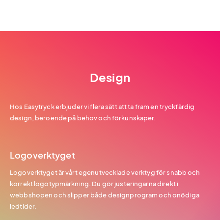
Design
Hos Easytryck erbjuder vi flera sätt att ta fram en tryckfärdig
design, beroende på behov och förkunskaper.
Logoverktyget
Logoverktyget är vårt egenutvecklade verktyg för snabb och
korrekt logotypmärkning. Du gör justeringarna direkt i
webbshopen och slipper både designprogram och onödiga
ledtider.