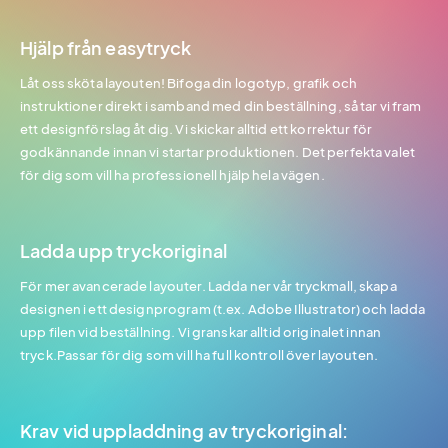
Hjälp från easytryck
Låt oss sköta layouten! Bifoga din logotyp, grafik och
instruktioner direkt i samband med din beställning, så tar vi fram
ett designförslag åt dig. Vi skickar alltid ett korrektur för
godkännande innan vi startar produktionen. Det perfekta valet
för dig som vill ha professionell hjälp hela vägen.
Ladda upp tryckoriginal
För mer avancerade layouter. Ladda ner vår tryckmall, skapa
designen i ett designprogram (t.ex. Adobe Illustrator) och ladda
upp filen vid beställning. Vi granskar alltid originalet innan
tryck.Passar för dig som vill ha full kontroll över layouten.
Krav vid uppladdning av tryckoriginal: