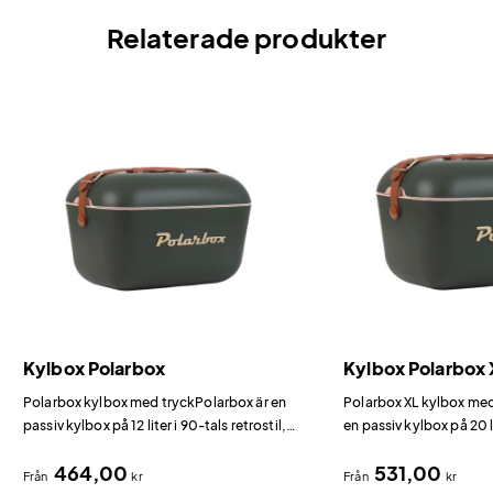
Relaterade produkter
Kylbox Polarbox
Kylbox Polarbox 
Polarbox kylbox med tryckPolarbox är en
Polarbox XL kylbox med
passiv kylbox på 12 liter i 90-tals retrostil,
en passiv kylbox på 20 li
tillverkad i Spanien.
tillverkad i Spanien.
464,00
531,00
Från
kr
Från
kr