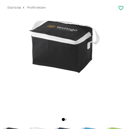
favorite_border
Startsida
Profilreklam