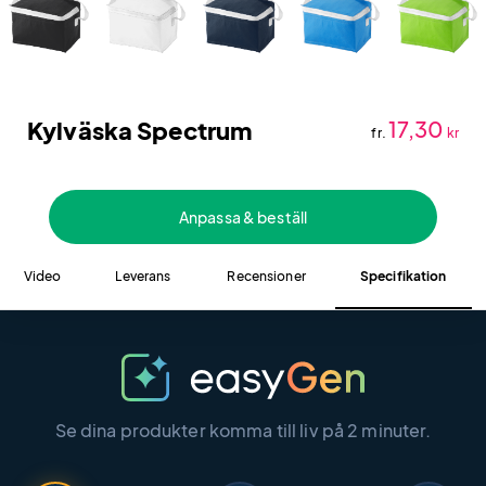
Kylväska Spectrum
17,30
fr.
kr
Anpassa & beställ
Video
Leverans
Recensioner
Specifikation
Se dina produkter komma till liv på 2 minuter.