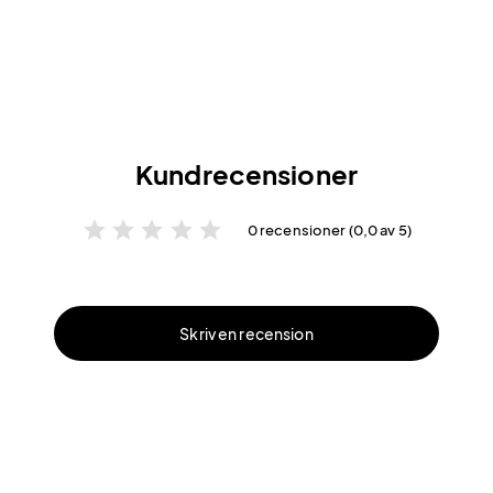
Kundrecensioner
star
star
star
star
star
0 recensioner (0,0 av 5)
Skriv en recension