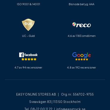
ISO 9001 & 14001
Bisnode betyg: AAA
UC - Guld
4,6 av 1183 omdömen
4,7 av 94 recensioner
4,8 av 192 recensioner
EASY ONLINE STORES AB | Org.nr. 556702-9755
Sveavägen 83 | 113 50 Stockholm
Tel. 08-12 00 11 22 |
info@easytryck.se