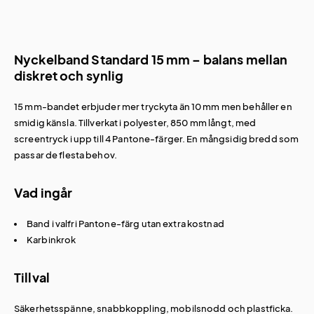
Nyckelband Standard 15 mm – balans mellan
diskret och synlig
15 mm-bandet erbjuder mer tryckyta än 10 mm men behåller en
smidig känsla. Tillverkat i polyester, 850 mm långt, med
screentryck i upp till 4 Pantone-färger. En mångsidig bredd som
passar de flesta behov.
Vad ingår
Band i valfri Pantone-färg utan extra kostnad
Karbinkrok
Tillval
Säkerhetsspänne, snabbkoppling, mobilsnodd och
plastficka
.