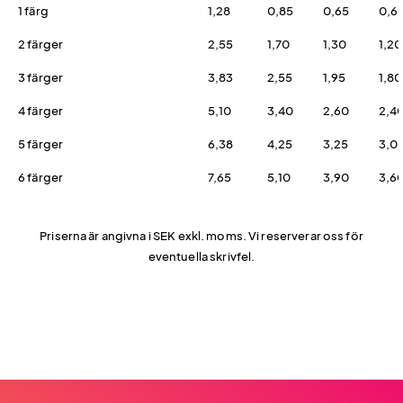
1 färg
1,28
0,85
0,65
0,6
2 färger
2,55
1,70
1,30
1,20
3 färger
3,83
2,55
1,95
1,80
4 färger
5,10
3,40
2,60
2,4
5 färger
6,38
4,25
3,25
3,0
6 färger
7,65
5,10
3,90
3,6
Priserna är angivna i SEK exkl. moms. Vi reserverar oss för
eventuella skrivfel.