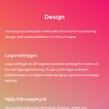
Design
Hos Easytryck erbjuder vi flera sätt att ta fram en tryckfärdig
design, beroende på behov och förkunskaper.
Logoverktyget
Logoverktyget är vårt egenutvecklade verktyg för snabb och
korrekt logotypmärkning. Du gör justeringarna direkt i
webbshopen och slipper både designprogram och onödiga
ledtider.
Hjälp från easytryck
Låt oss sköta layouten! Bifoga din logotyp, grafik och