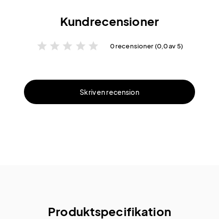
Kundrecensioner
star
star
star
star
star
0 recensioner (0,0 av 5)
Skriv en recension
Produktspecifikation