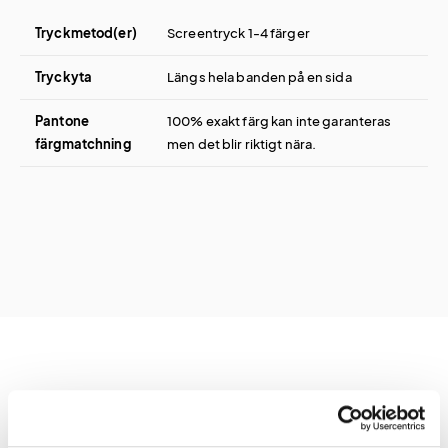
Tryckmetod(er)
Screentryck 1-4 färger
Tryckyta
Längs hela banden på en sida
Pantone
100% exakt färg kan inte garanteras
färgmatchning
men det blir riktigt nära.
Prislista