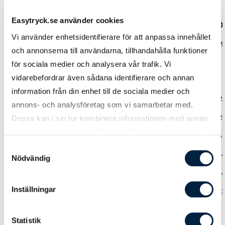
Easytryck.se använder cookies
Antal
100
300
500
100
Vi använder enhetsidentifierare för att anpassa innehållet
Pris kr / st
17,10
11,40
9,44
7,59
och annonserna till användarna, tillhandahålla funktioner
för sociala medier och analysera vår trafik. Vi
vidarebefordrar även sådana identifierare och annan
Tillbehör nyckelband
information från din enhet till de sociala medier och
Säkerhetsfäste
1,83
1,22
1,17
1,12
annons- och analysföretag som vi samarbetar med.
Snabbfäste
1,83
1,22
1,17
1,12
Dessa kan i sin tur kombinera informationen med annan
information som du har tillhandahållit eller som de har
Mobilstrap
1,22
0,81
0,65
0,6
samlat in när du har använt deras tjänster.
Samtyckesval
Plastficka 60x90 mm
4,10
2,73
2,32
2,2
Nödvändig
Plastficka 90x60 mm
4,10
2,73
2,32
2,2
Inställningar
Kapsylöppnare
8,25
5,50
3,85
3,6
Statistik