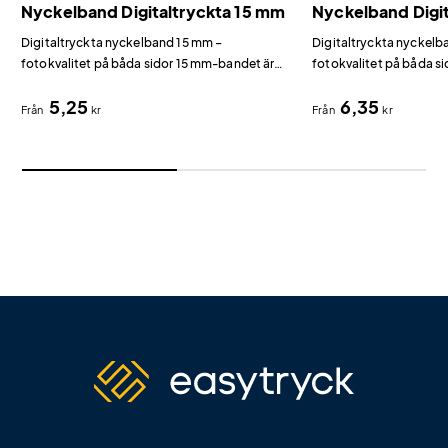
Nyckelband Digitaltryckta 15 mm
Nyckelband Digi
Digitaltryckta nyckelband 15 mm –
Digitaltryckta nyckel
fotokvalitet på båda sidor 15 mm-bandet är
fotokvalitet på båda s
det smalaste i vår digitaltryckta serie och ger
standardbredden som g
5,25
6,35
en elegant profil med fullfärgstryck.
synlighet och komfort 
Från
kr
Från
kr