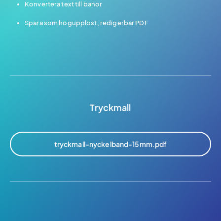
Konvertera text till banor
Spara som högupplöst, redigerbar PDF
Tryckmall
tryckmall-nyckelband-15mm.pdf