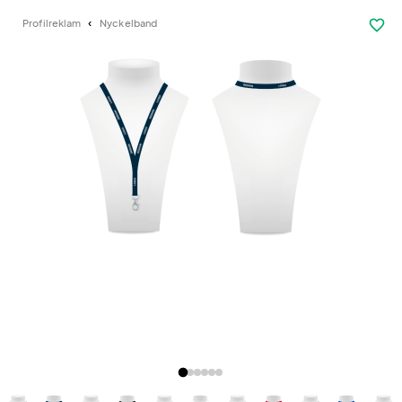
favorite_border
Profilreklam
Nyckelband