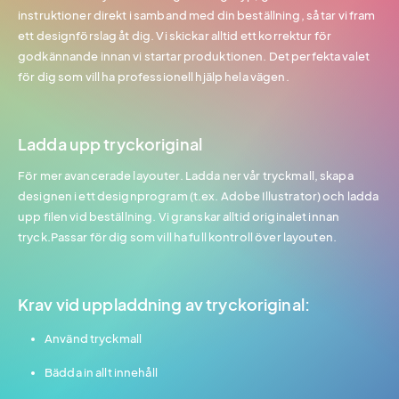
instruktioner direkt i samband med din beställning, så tar vi fram
ett designförslag åt dig. Vi skickar alltid ett korrektur för
godkännande innan vi startar produktionen. Det perfekta valet
för dig som vill ha professionell hjälp hela vägen.
Ladda upp tryckoriginal
För mer avancerade layouter. Ladda ner vår tryckmall, skapa
designen i ett designprogram (t.ex. Adobe Illustrator) och ladda
upp filen vid beställning. Vi granskar alltid originalet innan
tryck.Passar för dig som vill ha full kontroll över layouten.
Krav vid uppladdning av tryckoriginal:
Använd tryckmall
Bädda in allt innehåll