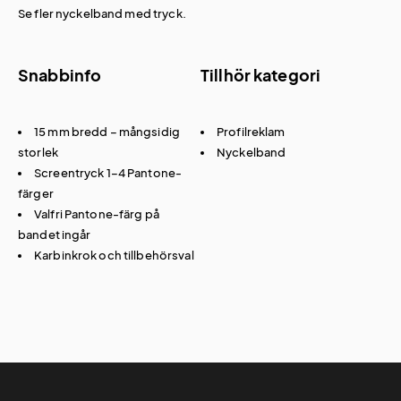
Se fler
nyckelband med tryck
.
Snabbinfo
Tillhör kategori
15 mm bredd – mångsidig
Profilreklam
storlek
Nyckelband
Screentryck 1–4 Pantone-
färger
Valfri Pantone-färg på
bandet ingår
Karbinkrok och tillbehörsval