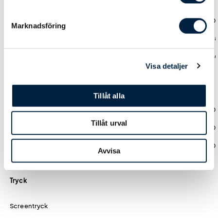
Leveranstid
Standard: 15-18 arb.dagar
0,00
0,00
0,00
0,0
Marknadsföring
Express: 11-14 arb.dagar
6,84
3,42
2,83
2,2
Express Plus: 7-10 arb.dagar
10,30
5,70
4,72
3,8
Visa detaljer
Designmetod
Tillåt alla
Ladda upp tryckoriginal
0,00
0,00
0,00
0,0
Tillåt urval
Hjälp från easytryck
0,00
0,00
0,00
0,0
Logoverktyget
0,00
0,00
0,00
0,0
Avvisa
Tryck
Screentryck