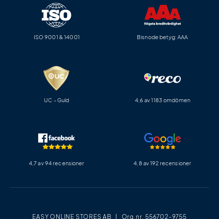
ISO 9001 & 14001
Bisnode betyg: AAA
UC - Guld
4,6 av 1183 omdömen
4,7 av 94 recensioner
4,8 av 192 recensioner
EASY ONLINE STORES AB | Org.nr. 556702-9755