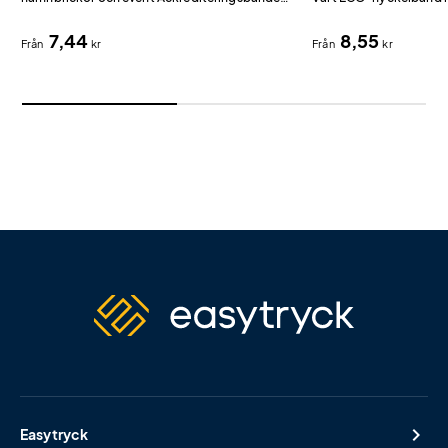
har dubbla karbinkrokar som gör att
miljövänliga alternative
7,44
8,55
namnbrickan hänger plant och proffsigt.
Från
kr
Från
kr
Easytryck