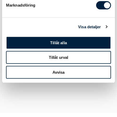
Marknadsföring
Material, Mått & Vikt
Visa detaljer
Material
Polyester
Tillåt alla
Längd
850 mm
Bredd
20 mm
Tillåt urval
Vikt
20 gram
Avvisa