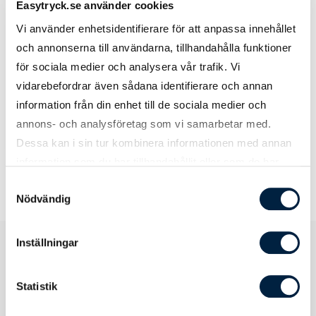
Easytryck.se använder cookies
Vi använder enhetsidentifierare för att anpassa innehållet
och annonserna till användarna, tillhandahålla funktioner
Simone E.
för sociala medier och analysera vår trafik. Vi
star
star
star
star
star
vidarebefordrar även sådana identifierare och annan
information från din enhet till de sociala medier och
Otroligt serviceminded. Jag hade ett brådskande
annons- och analysföretag som vi samarbetar med.
ärende som säljaren Easytryck löste exeptionellt bra.
Dessa kan i sin tur kombinera informationen med annan
information som du har tillhandahållit eller som de har
samlat in när du har använt deras tjänster.
Samtyckesval
Nödvändig
Inställningar
Produktspecifikation
Statistik