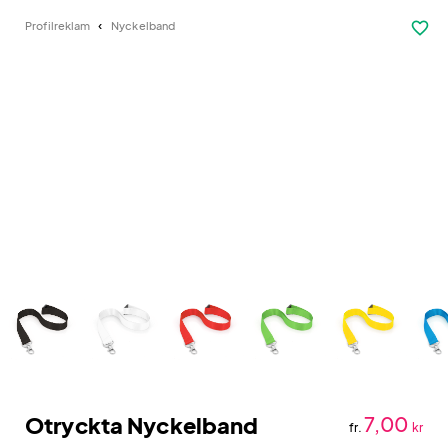
favorite_border
Profilreklam
Nyckelband
Otryckta Nyckelband
7,00
fr.
kr