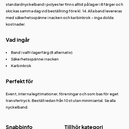
standardnyckelband i polyester finns alltid på lager i 8 färger och
skickas samma dag vid beställning före kl. 14. Alla band levereras
med säkerhetsspänne i nacken och karbinkrok – inga dolda
kostnader.
Vad ingår
Band i valfri lagerfärg (8 alternativ)
Säkerhetsspänne i nacken
Karbinkrok
Perfekt för
Event, interna legitimationer, föreningar och som bas för eget
transfertryck. Beställ redan från 10 st utan minimiantal. Se alla
nyckelband
.
Snabbinfo
Tillhör kategori