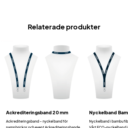
Relaterade produkter
Ackrediteringsband 20 mm
Nyckelband Ba
Ackrediteringsband – nyckelband för
Nyckelband i bambufiber
namnbrickor och event Ackrediteringsbandet
Vårt ECO-nyckelband i