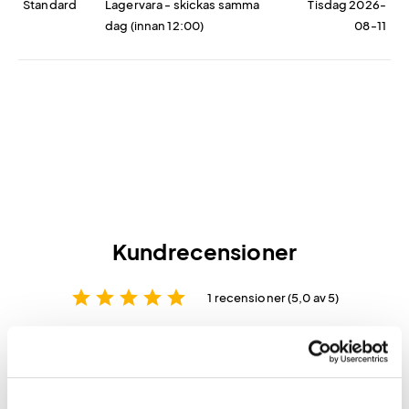
Standard
Lagervara - skickas samma
Tisdag 2026-
dag (innan 12:00)
08-11
Kundrecensioner
star
star
star
star
star
1 recensioner (5,0 av 5)
Skriv en recension