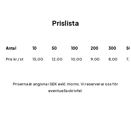
Prislista
Antal
10
50
100
200
300
5
Pris kr / st
15,00
12,00
10,00
9,00
8,00
7,
Priserna är angivna i SEK exkl. moms. Vi reserverar oss för
eventuella skrivfel.