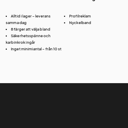
Alltid i lager – leverans
Profilreklam
samma dag
Nyckelband
8 färger att välja bland
Säkerhetsspänne och
karbinkrok ingår
Inget minimiantal – från 10 st