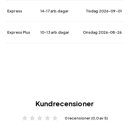
Express
14-17 arb.dagar
Tisdag 2026-09-01
Express Plus
10-13 arb.dagar
Onsdag 2026-08-26
Kundrecensioner
star
star
star
star
star
0 recensioner (0,0 av 5)