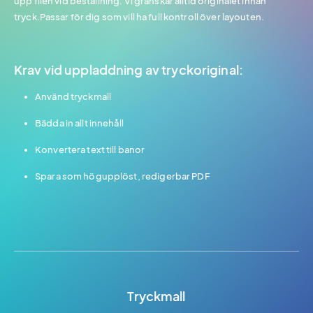
upp filen vid beställning. Vi granskar alltid originalet innan
tryck.Passar för dig som vill ha full kontroll över layouten.
Krav vid uppladdning av tryckoriginal:
Använd tryckmall
Bädda in allt innehåll
Konvertera text till banor
Spara som högupplöst, redigerbar PDF
Tryckmall