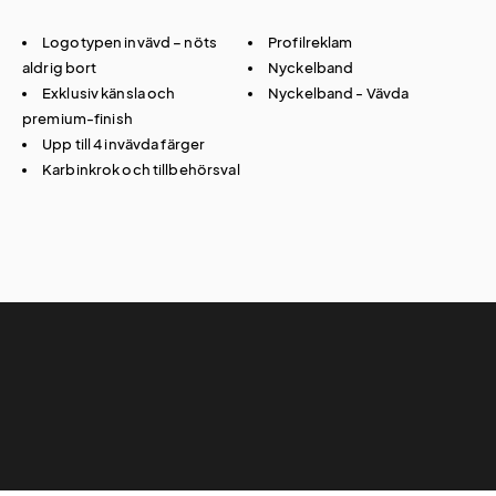
Logotypen invävd – nöts
Profilreklam
aldrig bort
Nyckelband
Exklusiv känsla och
Nyckelband - Vävda
premium-finish
Upp till 4 invävda färger
Karbinkrok och tillbehörsval