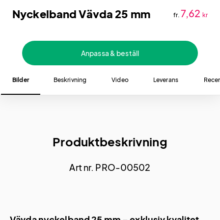
Nyckelband Vävda 25 mm
7,62
fr.
kr
Anpassa & beställ
Bilder
Beskrivning
Video
Leverans
Recen
Produktbeskrivning
Art nr. PRO-00502
Vävda nyckelband 25 mm – exklusiv kvalitet