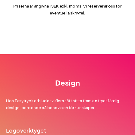
Priserna är angivna i SEK exkl. moms. Vi reserverar oss för
eventuella skrivfel.
Design
Hos Easytryck erbjuder vi flera sätt att ta fram en tryckfärdig
design, beroende på behov och förkunskaper.
Logoverktyget