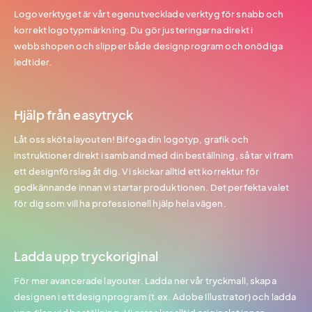
Logoverktyget är vårt egenutvecklade verktyg för snabb och
korrekt logotypmärkning. Du gör justeringarna direkt i
webbshopen och slipper både designprogram och onödiga
ledtider.
Hjälp från easytryck
Låt oss sköta layouten! Bifoga din logotyp, grafik och
instruktioner direkt i samband med din beställning, så tar vi fram
ett designförslag åt dig. Vi skickar alltid ett korrektur för
godkännande innan vi startar produktionen. Det perfekta valet
för dig som vill ha professionell hjälp hela vägen.
Ladda upp tryckoriginal
För mer avancerade layouter. Ladda ner vår tryckmall, skapa
designen i ett designprogram (t.ex. Adobe Illustrator) och ladda