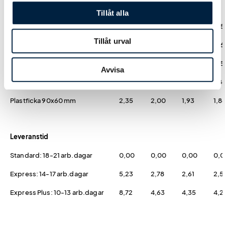
Tillbehör nyckelband
Tillåt alla
Säkerhetsfäste
1,05
0,87
0,84
0,8
Tillåt urval
Snabbfäste
1,05
0,74
0,69
0,6
Mobilstrap
0,70
0,56
0,55
0,5
Avvisa
Plastficka 60x90 mm
2,35
2,00
1,93
1,8
Plastficka 90x60 mm
2,35
2,00
1,93
1,8
Leveranstid
Standard: 18-21 arb.dagar
0,00
0,00
0,00
0,
Express: 14-17 arb.dagar
5,23
2,78
2,61
2,5
Express Plus: 10-13 arb.dagar
8,72
4,63
4,35
4,2