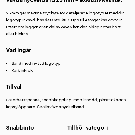
25 mm ger maximal tryckyta för detaljerade logotyper med din
logotyp invävd i bandets struktur. Upp till 4 färger kan vävas in.
Eftersom loggan är en del av väven kan den aldrig nötas bort
eller blekna.
Vad ingår
Band med invävd logotyp
Karbinkrok
Tillval
Säkerhetsspänne, snabbkoppling, mobilsnodd,
plastficka
och
kapsylöppnare. Se alla
vävda nyckelband
.
Snabbinfo
Tillhör kategori