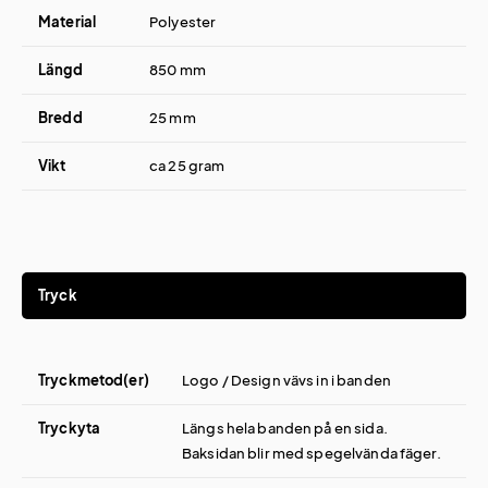
Material
Polyester
Längd
850 mm
Bredd
25 mm
Vikt
ca 25 gram
Tryck
Tryckmetod(er)
Logo / Design vävs in i banden
Tryckyta
Längs hela banden på en sida.
Baksidan blir med spegelvända fäger.