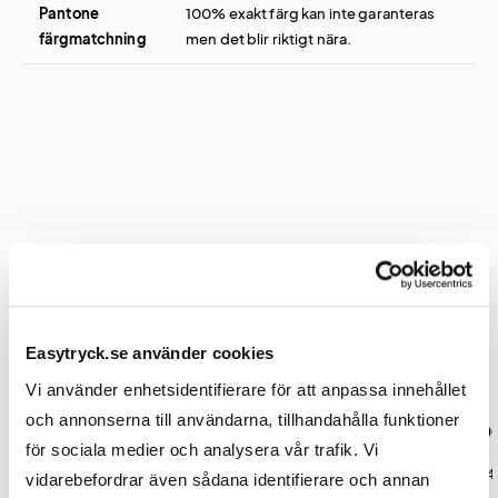
Pantone
100% exakt färg kan inte garanteras
färgmatchning
men det blir riktigt nära.
Prislista
Easytryck.se använder cookies
Vi använder enhetsidentifierare för att anpassa innehållet
och annonserna till användarna, tillhandahålla funktioner
Antal
300
500
1000
30
för sociala medier och analysera vår trafik. Vi
Pris kr / st
17,40
9,25
8,70
8,4
vidarebefordrar även sådana identifierare och annan