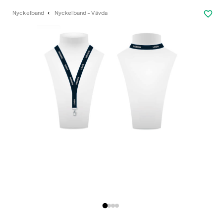
favorite_border
Nyckelband
Nyckelband - Vävda