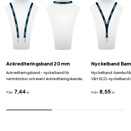
Ackrediteringsband 20 mm
Nyckelband Ba
Ackrediteringsband – nyckelband för
Nyckelband i bambufiber
namnbrickor och event Ackrediteringsbandet
Vårt ECO-nyckelband i
har dubbla karbinkrokar som gör att
miljövänliga alternative
7,44
8,55
namnbrickan hänger plant och proffsigt.
Från
kr
Från
kr