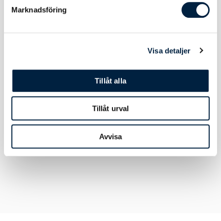
Marknadsföring
Material, Mått & Vikt
Visa detaljer
Material
Polyester
Tillåt alla
Längd
850 mm
Bredd
20 mm
Tillåt urval
Vikt
20 gram
Avvisa