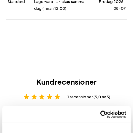
Standard
Lagervara - skickas samma
Fredag 2026-
dag (innan 12:00)
08-07
Kundrecensioner
star
star
star
star
star
1 recensioner (5,0 av 5)
Skriv en recension