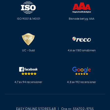
ISO 9001 & 14001
Bisnode betyg: AAA
UC - Guld
4,6 av 1183 omdömen
4,7 av 94 recensioner
4,8 av 192 recensioner
EASY ONLINE STORES AB | Org.nr. 556702-9755