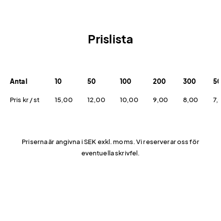
Prislista
Antal
10
50
100
200
300
5
Pris kr / st
15,00
12,00
10,00
9,00
8,00
7,
Priserna är angivna i SEK exkl. moms. Vi reserverar oss för
eventuella skrivfel.