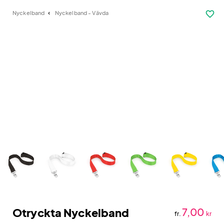
favorite_border
Nyckelband
Nyckelband - Vävda
Otryckta Nyckelband
7,00
fr.
kr