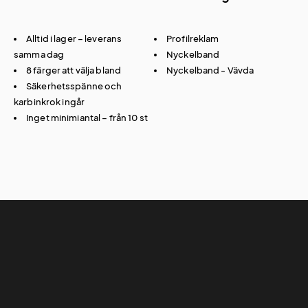
Alltid i lager – leverans
Profilreklam
samma dag
Nyckelband
8 färger att välja bland
Nyckelband - Vävda
Säkerhetsspänne och
karbinkrok ingår
Inget minimiantal – från 10 st