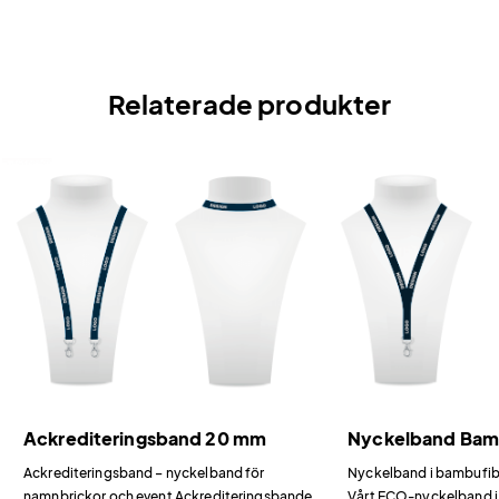
Relaterade produkter
Ackrediteringsband 20 mm
Nyckelband Ba
Ackrediteringsband – nyckelband för
Nyckelband i bambufiber
namnbrickor och event Ackrediteringsbandet
Vårt ECO-nyckelband i