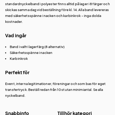
standardnyckelband i polyester finns alltid på lager i 8 färger och
skickas samma dag vid beställning före kl. 14. Alla band levereras
med säkerhetsspänne i nacken och karbinkrok – inga dolda
kostnader.
Vad ingår
Band i valfri lagerfärg (8 alternativ)
Säkerhetsspänne i nacken
Karbinkrok
Perfekt för
Event, interna legitimationer, föreningar och som bas för eget
transfertryck. Beställ redan från 10 st utan minimiantal. Se alla
nyckelband
.
Snabbinfo
Tillhör kategori