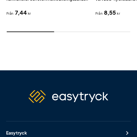
har dubbla karbinkrokar som gör att
miljövänliga alternative
7,44
8,55
namnbrickan hänger plant och proffsigt.
Från
kr
Från
kr
Easytryck