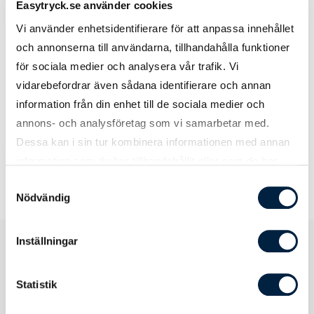
Easytryck.se använder cookies
Vi använder enhetsidentifierare för att anpassa innehållet
och annonserna till användarna, tillhandahålla funktioner
Simone E.
för sociala medier och analysera vår trafik. Vi
star
star
star
star
star
vidarebefordrar även sådana identifierare och annan
information från din enhet till de sociala medier och
Otroligt serviceminded. Jag hade ett brådskande
annons- och analysföretag som vi samarbetar med.
ärende som säljaren Easytryck löste exeptionellt bra.
Dessa kan i sin tur kombinera informationen med annan
information som du har tillhandahållit eller som de har
samlat in när du har använt deras tjänster.
Samtyckesval
Nödvändig
Inställningar
Produktspecifikation
Statistik