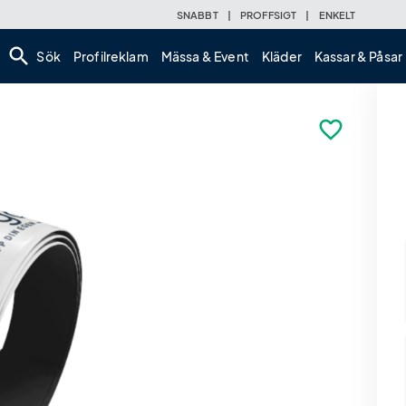
SNABBT
|
PROFFSIGT
|
ENKELT
search
Sök
Profilreklam
Mässa & Event
Kläder
Kassar & Påsar
favorite_border