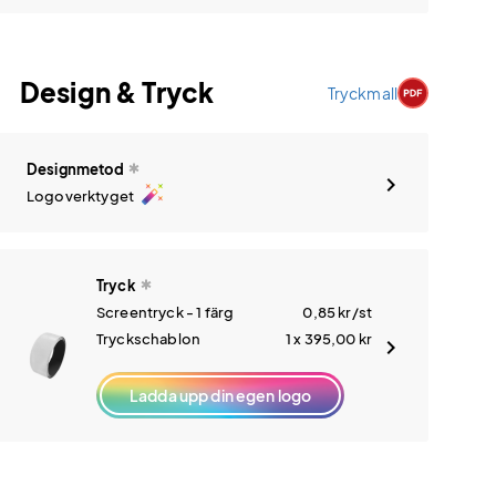
Design & Tryck
Tryckmall
Designmetod
auto_fix_high
Logoverktyget
Tryck
Screentryck - 1 färg
0,85
kr
/st
Tryckschablon
1 x 395,00
kr
Ladda upp din egen logo