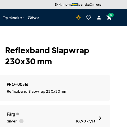
Exkl. moms
Svenska
Om oss
wb_incandescent
favorite_border
person
shopping_cart
Trycksaker
Gåvor
Reflexband Slapwrap
230x30 mm
PRO-00516
Reflexband Slapwrap 230x30 mm
Färg
Silver
10,90
kr
/st