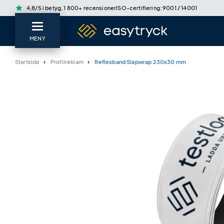
star
4,8/5 i betyg, 1 800+ recensioner
ISO-certifiering: 9001 / 14001
MENY
Startsida
Profilreklam
Reflexband Slapwrap 230x30 mm