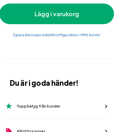
Lägg i varukorg
Spara denna produktkonfiguration i Mitt konto
Du är i goda händer!
star
Toppbetyg från kunder
sell
Alltid bra priser