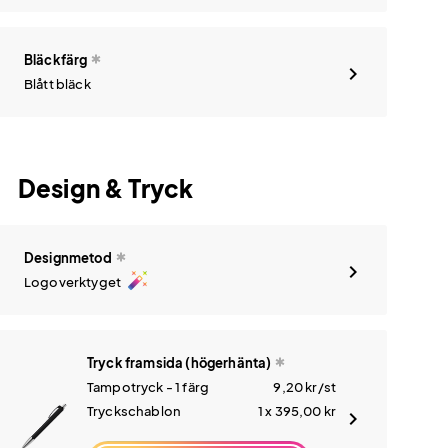
Bläckfärg
Blått bläck
Design & Tryck
Designmetod
auto_fix_high
Logoverktyget
Tryck framsida (högerhänta)
Tampotryck - 1 färg
9,20
kr
/st
Tryckschablon
1 x 395,00
kr