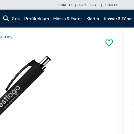
SNABBT
|
PROFFSIGT
|
ENKELT
search
Sök
Profilreklam
Mässa & Event
Kläder
Kassar & Påsar
E-Fifty
favorite_border