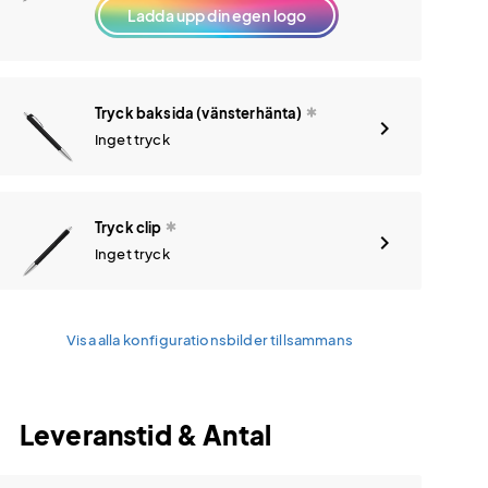
Ladda upp din egen logo
Tryck baksida (vänsterhänta)
Inget tryck
Tryck clip
Inget tryck
Visa alla konfigurationsbilder tillsammans
Leveranstid & Antal