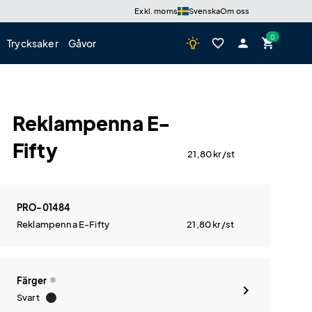
Exkl. moms
Svenska
Om oss
wb_incandescent
favorite_border
person
shopping_cart
Trycksaker
Gåvor
Reklampenna E-
Fifty
21,80
kr
/st
PRO-01484
Reklampenna E-Fifty
21,80
kr
/st
Färger
Svart