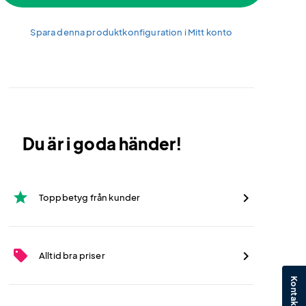
Spara denna produktkonfiguration i Mitt konto
Du är i goda händer!
star
Toppbetyg från kunder
sell
Alltid bra priser