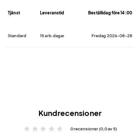
Tjänst
Leveranstid
Beställidag före 14:00
Standard
15 arb.dagar
Fredag 2026-08-28
Kundrecensioner
star
star
star
star
star
0 recensioner (0,0 av 5)