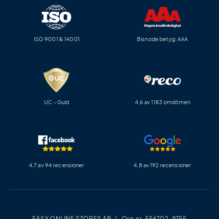
ISO 9001 & 14001
Bisnode betyg: AAA
UC - Guld
4,6 av 1183 omdömen
4,7 av 94 recensioner
4,8 av 192 recensioner
EASY ONLINE STORES AB | Org.nr. 556702-9755