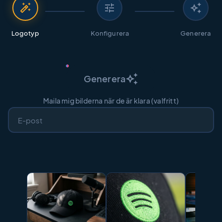
auto_fix_high
tune
auto_awesome
Logotyp
Konfigurera
Generera
auto_awesome
Generera
Maila mig bilderna när de är klara (valfritt)