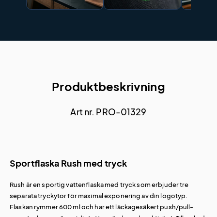
Produktbeskrivning
Art nr. PRO-01329
Sportflaska Rush med tryck
Rush är en sportig vattenflaska med tryck som erbjuder tre
separata tryckytor för maximal exponering av din logotyp.
Flaskan rymmer 600 ml och har ett läckagesäkert push/pull-