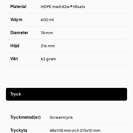
Material
HDPE med d2w® tillsats
Volym
600 ml
Diameter
74 mm
Höjd
216 mm
Vikt
62 gram
Tryck
Tryckmetod(er)
Screentryck
Tryckyta
48x105 mm och 213x10 mm