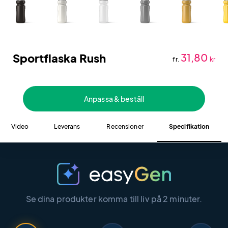
Sportflaska Rush
31,80
fr.
kr
Anpassa & beställ
Video
Leverans
Recensioner
Specifikation
Se dina produkter komma till liv på 2 minuter.