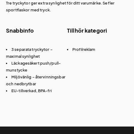
Tre tryckytor ger extra synlighet för ditt varumärke. Se fler
sportflaskor med tryck
.
Snabbinfo
Tillhör kategori
3 separata tryckytor –
Profilreklam
maximal synlighet
Läckagesäkert push/pull-
munstycke
Miljövänlig – återvinningsbar
och nedbrytbar
EU-tillverkad, BPA-fri