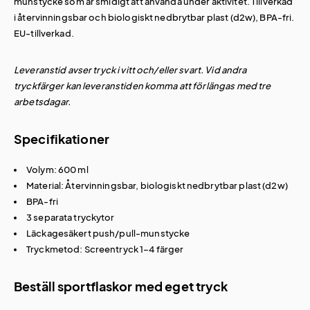
munstycke som är smidigt att använda under aktivitet. Tillverkad
i återvinningsbar och biologiskt nedbrytbar plast (d2w), BPA-fri.
EU-tillverkad.
Leveranstid avser tryck i vitt och/eller svart. Vid andra
tryckfärger kan leveranstiden komma att förlängas med tre
arbetsdagar.
Specifikationer
Volym: 600 ml
Material: Återvinningsbar, biologiskt nedbrytbar plast (d2w)
BPA-fri
3 separata tryckytor
Läckagesäkert push/pull-munstycke
Tryckmetod: Screentryck 1–4 färger
Beställ sportflaskor med eget tryck