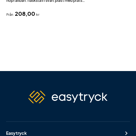
hopfällbart flaskställ i svart plast med plats
för 10 sportflaskor.
208,00
Från
kr
Easytryck