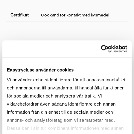
Certifikat
Godkänd för kontakt med livsmedel
Övrigt
Easytryck.se använder cookies
Övrig
Flaskan kan även beställas i egen färg från
Vi använder enhetsidentifierare för att anpassa innehållet
information
2000 st. Kontakta oss för mer information.
1
och annonserna till användarna, tillhandahålla funktioner
för sociala medier och analysera vår trafik. Vi
Övrig
Kontakta oss om du önskar olika tryck på
vidarebefordrar även sådana identifierare och annan
information
sida 1 och 2.
information från din enhet till de sociala medier och
2
annons- och analysföretag som vi samarbetar med.
Övrig
Kontakta oss om du önskar snabbare
Dessa kan i sin tur kombinera informationen med annan