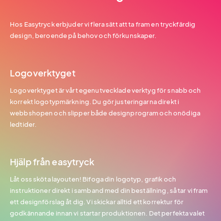
Hos Easytryck erbjuder vi flera sätt att ta fram en tryckfärdig
design, beroende på behov och förkunskaper.
Logoverktyget
Logoverktyget är vårt egenutvecklade verktyg för snabb och
korrekt logotypmärkning. Du gör justeringarna direkt i
webbshopen och slipper både designprogram och onödiga
ledtider.
Hjälp från easytryck
Låt oss sköta layouten! Bifoga din logotyp, grafik och
instruktioner direkt i samband med din beställning, så tar vi fram
ett designförslag åt dig. Vi skickar alltid ett korrektur för
godkännande innan vi startar produktionen. Det perfekta valet