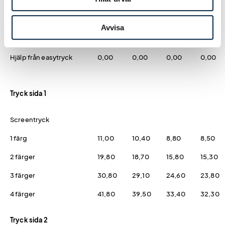
Designmetod
Avvisa
Logoverktyget
0,00
0,00
0,00
0,00
Hjälp från easytryck
0,00
0,00
0,00
0,00
Tryck sida 1
Screentryck
1 färg
11,00
10,40
8,80
8,50
2 färger
19,80
18,70
15,80
15,30
3 färger
30,80
29,10
24,60
23,80
4 färger
41,80
39,50
33,40
32,30
Tryck sida 2