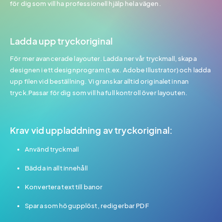
för dig som vill ha professionell hjälp hela vägen.
Ladda upp tryckoriginal
För mer avancerade layouter. Ladda ner vår tryckmall, skapa
designen i ett designprogram (t.ex. Adobe Illustrator) och ladda
upp filen vid beställning. Vi granskar alltid originalet innan
tryck.Passar för dig som vill ha full kontroll över layouten.
Krav vid uppladdning av tryckoriginal:
Använd tryckmall
Bädda in allt innehåll
Konvertera text till banor
Spara som högupplöst, redigerbar PDF