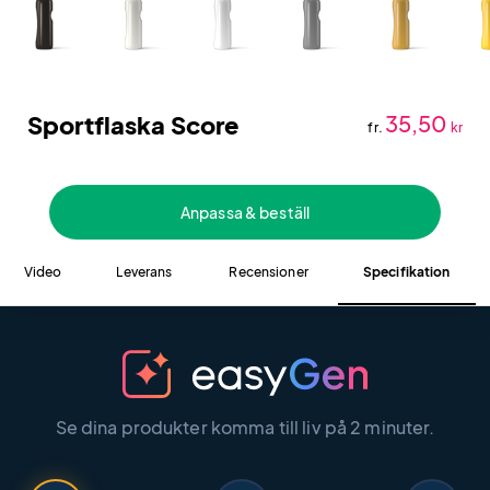
Sportflaska Score
35,50
fr.
kr
Anpassa & beställ
Video
Leverans
Recensioner
Specifikation
Se dina produkter komma till liv på 2 minuter.