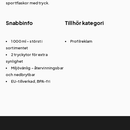
sportflaskor med tryck
.
Snabbinfo
Tillhör kategori
1 000 ml – störst i
Profilreklam
sortimentet
2 tryckytor för extra
synlighet
Miljövänlig – återvinningsbar
och nedbrytbar
EU-tillverkad, BPA-fri