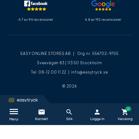
4,7 av 94 recensioner
4,8 av 192 recensioner
EASY ONLINE STORES AB | Org.nr. 556702-9755
Sveavägen 83 | 113 50 Stockholm
Tel. 08-12 00 11 22 |
info@easytryck.se
© 2026
email
search
person
shopping_cart
Kontakta oss / FAQ
close
Meny
Vi hjälper dig glatt alla vardagar mellan
09−17
.