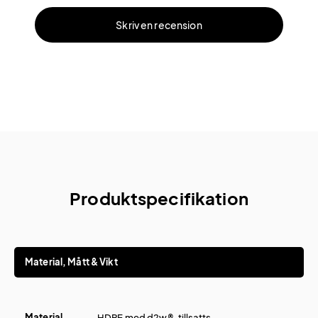
Skriv en recension
Produktspecifikation
Material, Mått & Vikt
Material
HDPE med d2w®-tillsatts