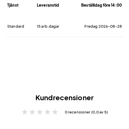
Tjänst
Leveranstid
Beställidag före 14:00
Standard
15 arb.dagar
Fredag 2026-08-28
Kundrecensioner
star
star
star
star
star
0 recensioner (0,0 av 5)