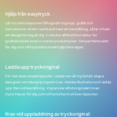
Hjälp från easytryck
Låt oss sköta layouten! Bifoga din logotyp, grafik och
instruktioner direkt i samband med din beställning, så tar vi fram
ett designförslag åt dig. Vi skickar alltid ett korrektur för
godkännande innan vi startar produktionen. Det perfekta valet
för dig som vill ha professionell hjälp hela vägen.
Ladda upp tryckoriginal
För mer avancerade layouter. Ladda ner vår tryckmall, skapa
designen i ett designprogram (t.ex. Adobe Illustrator) och ladda
upp filen vid beställning. Vi granskar alltid originalet innan
tryck.Passar för dig som vill ha full kontroll över layouten.
Krav vid uppladdning av tryckoriginal: