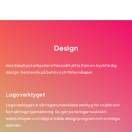
Design
Hos Easytryck erbjuder vi flera sätt att ta fram en tryckfärdig
design, beroende på behov och förkunskaper.
Logoverktyget
Logoverktyget är vårt egenutvecklade verktyg för snabb och
korrekt logotypmärkning. Du gör justeringarna direkt i
webbshopen och slipper både designprogram och onödiga
ledtider.