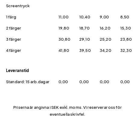
Screentryck
1 färg
11,00
10,40
9,00
8,50
2 färger
19,80
18,70
16,20
15,30
3 färger
30,80
29,10
25,20
23,80
4 färger
41,80
39,50
34,20
32,30
Leveranstid
Standard: 15 arb.dagar
0,00
0,00
0,00
0,00
Priserna är angivna i SEK exkl. moms. Vi reserverar oss för
eventuella skrivfel.