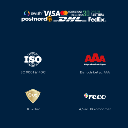
ISO 9001 & 14001
Bisnode betyg: AAA
UC - Guld
4,6 av 1183 omdömen