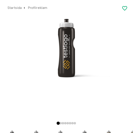
favorite_border
Startsida
Profilreklam