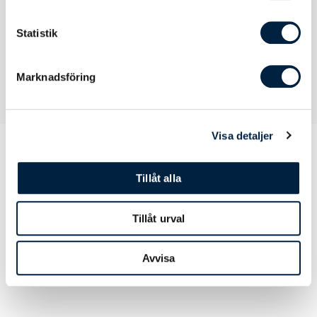
3
Statistik
Marknadsföring
Visa detaljer
Tillåt alla
Prislista
Tillåt urval
Antal
100
300
500
800
Avvisa
Pris kr / st
49,40
47,90
46,70
36,90