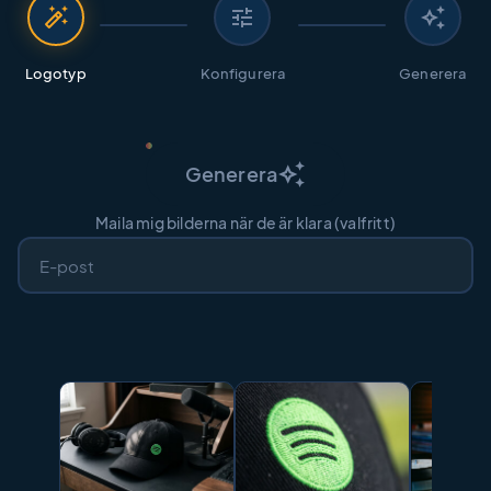
auto_fix_high
tune
auto_awesome
Logotyp
Konfigurera
Generera
auto_awesome
Generera
Maila mig bilderna när de är klara (valfritt)