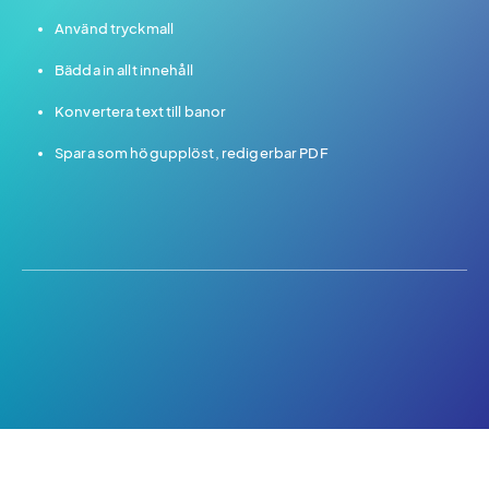
Använd tryckmall
Bädda in allt innehåll
Konvertera text till banor
Spara som högupplöst, redigerbar PDF