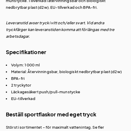
munstycke. Tillverkad i återvinningsbar och biologiskt
nedbrytbar plast (d2w). EU-tillverkad och BPA-fri.
Leveranstid avser tryck i vitt och/eller svart. Vid andra
tryckfärger kan leveranstiden komma att förlängas med tre
arbetsdagar.
Specifikationer
Volym: 1 000 ml
Material: Återvinningsbar, biologiskt nedbrytbar plast (d2w)
BPA-fri
2 tryckytor
Läckagesäkert push/pull-munstycke
EU-tillverkad
Beställ sportflaskor med eget tryck
Störst i sortimentet – för maximalt vattenintag. Se fler