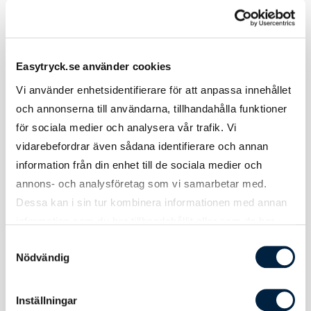
Certifikat
Godkänd för kontakt med livsmedel
Easytryck.se använder cookies
Vi använder enhetsidentifierare för att anpassa innehållet
Övrigt
och annonserna till användarna, tillhandahålla funktioner
för sociala medier och analysera vår trafik. Vi
vidarebefordrar även sådana identifierare och annan
Övrig
Flaskan kan även beställas i egen färg från
information från din enhet till de sociala medier och
information
2000 st. Kontakta oss för mer information.
annons- och analysföretag som vi samarbetar med.
1
Dessa kan i sin tur kombinera informationen med annan
Övrig
Kontakta oss om du önskar olika tryck på
information som du har tillhandahållit eller som de har
information
sida 1 och 2.
samlat in när du har använt deras tjänster.
Samtyckesval
2
Nödvändig
Övrig
Kontakta oss om du önskar snabbare
information
leverans.
Inställningar