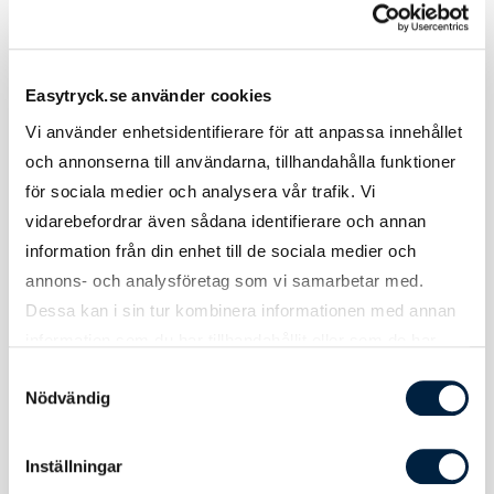
Tryckmetod(er)
Tampotryck eller Lasergravyr
Easytryck.se använder cookies
Tryckyta
70x12 mm
Vi använder enhetsidentifierare för att anpassa innehållet
och annonserna till användarna, tillhandahålla funktioner
Att tänka på
Vid tryck på svart produkt blir
för sociala medier och analysera vår trafik. Vi
tryckfärgerna något mörkare.
vidarebefordrar även sådana identifierare och annan
information från din enhet till de sociala medier och
annons- och analysföretag som vi samarbetar med.
Dessa kan i sin tur kombinera informationen med annan
Tekniskt
information som du har tillhandahållit eller som de har
samlat in när du har använt deras tjänster.
Samtyckesval
Nödvändig
Batterikapacitet
2200 mAh
Inställningar