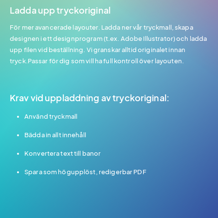
Ladda upp tryckoriginal
För mer avancerade layouter. Ladda ner vår tryckmall, skapa
designen i ett designprogram (t.ex. Adobe Illustrator) och ladda
upp filen vid beställning. Vi granskar alltid originalet innan
tryck.Passar för dig som vill ha full kontroll över layouten.
Krav vid uppladdning av tryckoriginal:
Använd tryckmall
Bädda in allt innehåll
Konvertera text till banor
Spara som högupplöst, redigerbar PDF