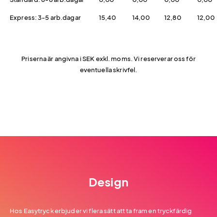
Express: 3-5 arb.dagar
15,40
14,00
12,80
12,00
Priserna är angivna i SEK exkl. moms. Vi reserverar oss för
eventuella skrivfel.
Design
Hos Easytryck erbjuder vi flera sätt att ta fram en tryckfärdig