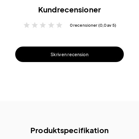
Kundrecensioner
star
star
star
star
star
0 recensioner (0,0 av 5)
Skriv en recension
Produktspecifikation