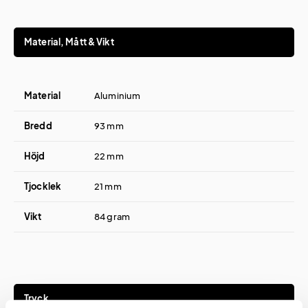
Material, Mått & Vikt
Material
Aluminium
Bredd
93 mm
Höjd
22 mm
Tjocklek
21 mm
Vikt
84 gram
Tryck