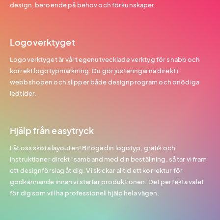
design, beroende på behov och förkunskaper.
Logoverktyget
Logoverktyget är vårt egenutvecklade verktyg för snabb och
korrekt logotypmärkning. Du gör justeringarna direkt i
webbshopen och slipper både designprogram och onödiga
ledtider.
Hjälp från easytryck
Låt oss sköta layouten! Bifoga din logotyp, grafik och
instruktioner direkt i samband med din beställning, så tar vi fram
ett designförslag åt dig. Vi skickar alltid ett korrektur för
godkännande innan vi startar produktionen. Det perfekta valet
för dig som vill ha professionell hjälp hela vägen.