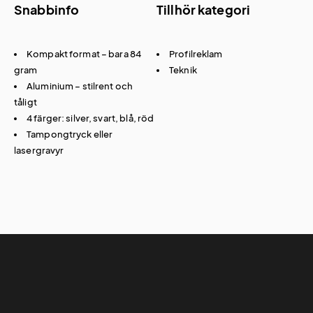
Snabbinfo
Tillhör kategori
Kompakt format – bara 84
Profilreklam
gram
Teknik
Aluminium – stilrent och
tåligt
4 färger: silver, svart, blå, röd
Tampongtryck eller
lasergravyr