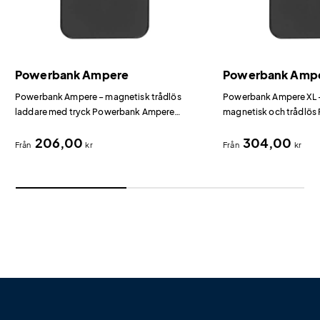
Powerbank Ampere
Powerbank Ampe
Powerbank Ampere – magnetisk trådlös
Powerbank Ampere XL –
laddare med tryck Powerbank Ampere
magnetisk och trådlös
kombinerar 15W trådlös snabbladdning med
erbjuder 10 000 mAh 
206,00
304,00
en magnetisk framsida som fäster direkt på
15W trådlösa laddnin
Från
kr
Från
kr
telefonen.
som standardmodellen
kapacitet.