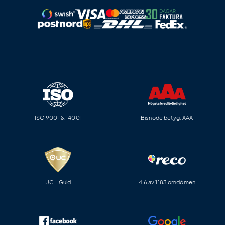
ISO 9001 & 14001
Bisnode betyg: AAA
UC - Guld
4,6 av 1183 omdömen