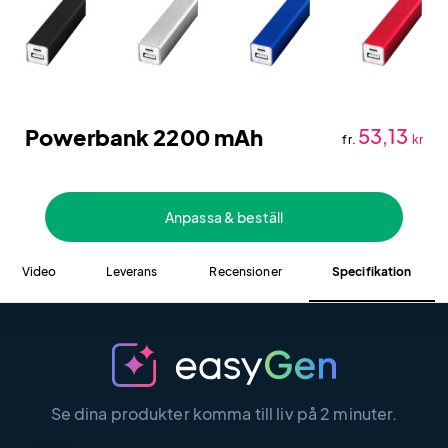
Powerbank 2200 mAh
53,13
fr.
kr
Anpassa & beställ
Video
Leverans
Recensioner
Specifikation
Se dina produkter komma till liv på 2 minuter.