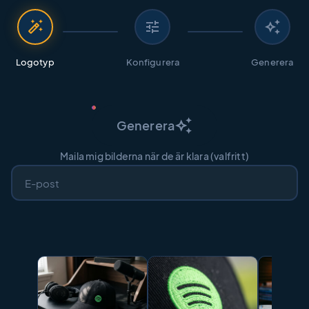
auto_fix_high
tune
auto_awesome
Logotyp
Konfigurera
Generera
auto_awesome
Generera
Maila mig bilderna när de är klara (valfritt)