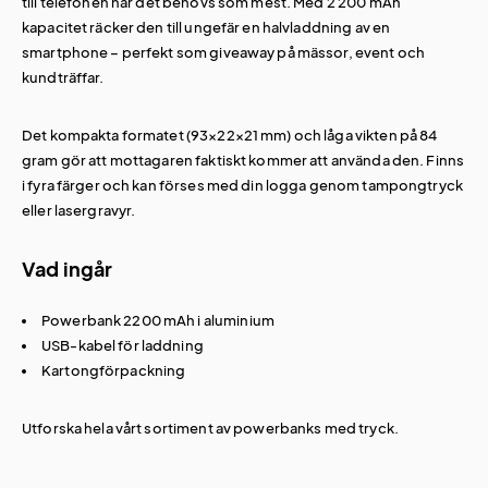
till telefonen när det behövs som mest. Med 2 200 mAh
kapacitet räcker den till ungefär en halvladdning av en
smartphone – perfekt som giveaway på mässor, event och
kundträffar.
Det kompakta formatet (93×22×21 mm) och låga vikten på 84
gram gör att mottagaren faktiskt kommer att använda den. Finns
i fyra färger och kan förses med din logga genom tampongtryck
eller lasergravyr.
Vad ingår
Powerbank 2200 mAh i aluminium
USB-kabel för laddning
Kartongförpackning
Utforska hela vårt sortiment av
powerbanks med tryck
.