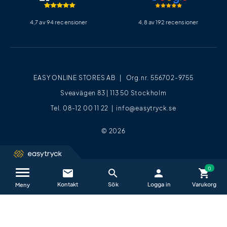
4,7 av 94 recensioner
4,8 av 192 recensioner
EASY ONLINE STORES AB | Org.nr. 556702-9755
Sveavägen 83 | 113 50 Stockholm
Tel. 08-12 00 11 22 |
info@easytryck.se
© 2026
email
search
person
shopping_cart
Kontakta oss / FAQ
close
Meny
Vi hjälper dig glatt alla vardagar mellan
09−17
.