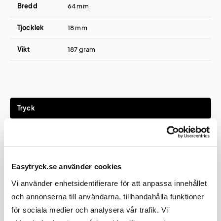
Bredd
64 mm
Tjocklek
18 mm
Vikt
187 gram
Tryck
Tryckmetod(er)
Digitaltryck
Easytryck.se använder cookies
Tryckyta
50x85 mm
Vi använder enhetsidentifierare för att anpassa innehållet
Att tänka på
Vid tryck på svart produkt blir
och annonserna till användarna, tillhandahålla funktioner
tryckfärgerna något mörkare.
för sociala medier och analysera vår trafik. Vi