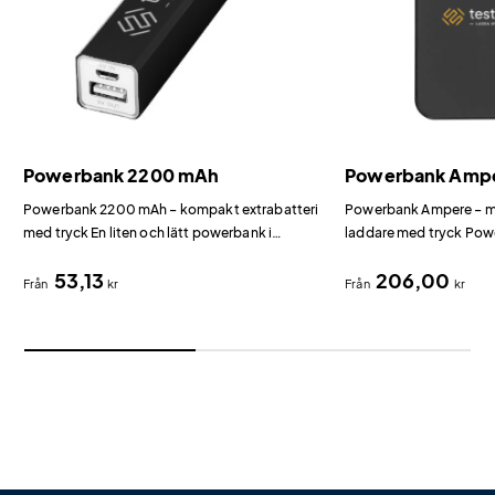
Powerbank 2200 mAh
Powerbank Amp
Powerbank 2200 mAh – kompakt extrabatteri
Powerbank Ampere – ma
med tryck En liten och lätt powerbank i
laddare med tryck Po
aluminium som ger en nödladdning till
kombinerar 15W trådlö
53,13
206,00
telefonen när det behövs som mest.
en magnetisk framsida 
Från
kr
Från
kr
telefonen.