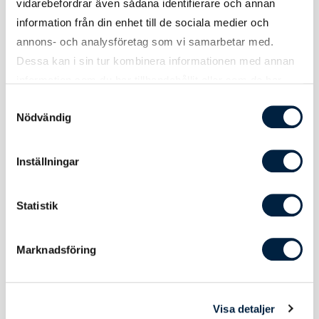
vidarebefordrar även sådana identifierare och annan
information från din enhet till de sociala medier och
annons- och analysföretag som vi samarbetar med.
Tekniskt
Dessa kan i sin tur kombinera informationen med annan
information som du har tillhandahållit eller som de har
samlat in när du har använt deras tjänster.
Samtyckesval
Batterikapacitet
10 000 mAh
Nödvändig
Input 1
USB-C PD 20W
Inställningar
Output 1
USB-C PD 20W
Statistik
Trådlös output
15W
Marknadsföring
Certifikat / Garantier
Visa detaljer