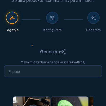
Se dina produkter komma till liv på 2 minuter.
auto_fix_high
tune
auto_awesome
Logotyp
Konfigurera
Generera
auto_awesome
Generera
Maila mig bilderna när de är klara (valfritt)