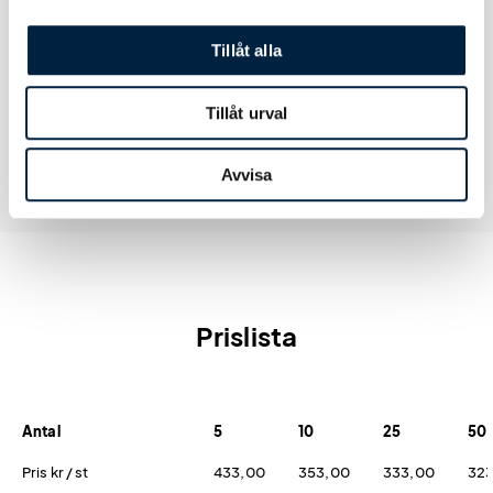
Certifikat
GPSR_CE, REACH, RoHS, RED_CE
Tillåt alla
Tillåt urval
Avvisa
Prislista
Antal
5
10
25
50
Pris kr / st
433,00
353,00
333,00
32