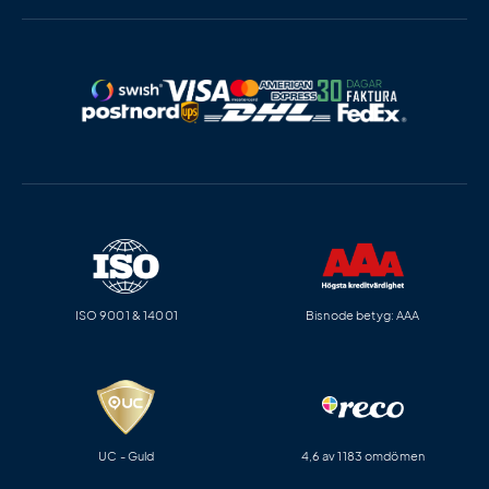
ISO 9001 & 14001
Bisnode betyg: AAA
UC - Guld
4,6 av 1183 omdömen