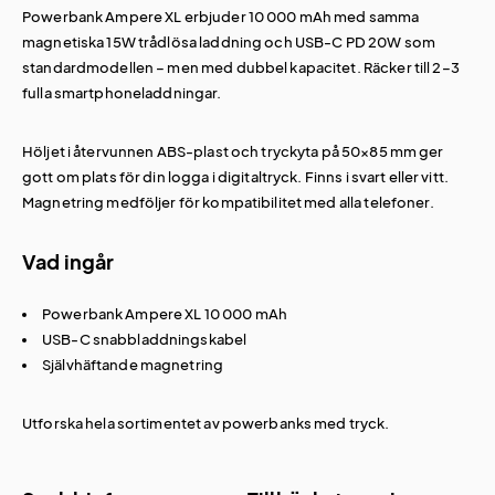
Powerbank Ampere XL erbjuder 10 000 mAh med samma
magnetiska 15W trådlösa laddning och USB-C PD 20W som
standardmodellen – men med dubbel kapacitet. Räcker till 2–3
fulla smartphoneladdningar.
Höljet i återvunnen ABS-plast och tryckyta på 50×85 mm ger
gott om plats för din logga i digitaltryck. Finns i svart eller vitt.
Magnetring medföljer för kompatibilitet med alla telefoner.
Vad ingår
Powerbank Ampere XL 10 000 mAh
USB-C snabbladdningskabel
Självhäftande magnetring
Utforska hela sortimentet av
powerbanks med tryck
.