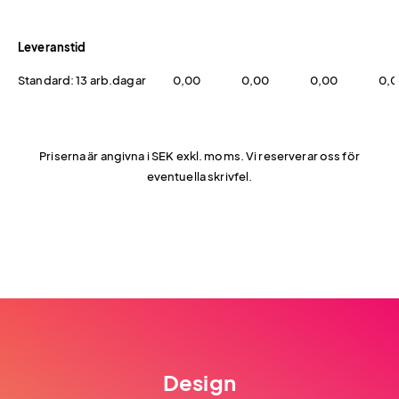
Leveranstid
Standard: 13 arb.dagar
0,00
0,00
0,00
0,
Priserna är angivna i SEK exkl. moms. Vi reserverar oss för
eventuella skrivfel.
Design