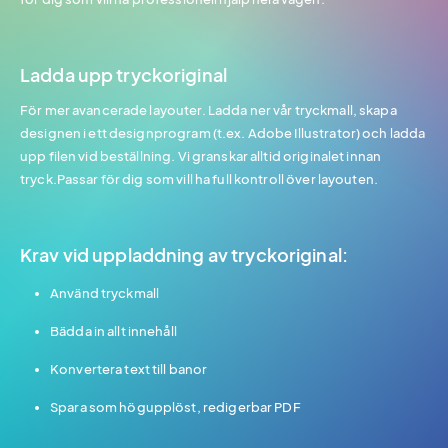
Ladda upp tryckoriginal
För mer avancerade layouter. Ladda ner vår tryckmall, skapa
designen i ett designprogram (t.ex. Adobe Illustrator) och ladda
upp filen vid beställning. Vi granskar alltid originalet innan
tryck.Passar för dig som vill ha full kontroll över layouten.
Krav vid uppladdning av tryckoriginal:
Använd tryckmall
Bädda in allt innehåll
Konvertera text till banor
Spara som högupplöst, redigerbar PDF