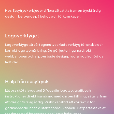
Hos Easytryck erbjuder vi flera sätt att ta fram en tryckfärdig
design, beroende på behov och förkunskaper.
Logoverktyget
Logoverktyget är vårt egenutvecklade verktyg för snabb och
korrekt logotypmärkning. Du gör justeringarna direkt i
webbshopen och slipper både designprogram och onödiga
ledtider.
Hjälp från easytryck
Låt oss sköta layouten! Bifoga din logotyp, grafik och
instruktioner direkt i samband med din beställning, så tar vi fram
ett designförslag åt dig. Vi skickar alltid ett korrektur för
godkännande innan vi startar produktionen. Det perfekta valet
för dig som vill ha professionell hjälp hela vägen.