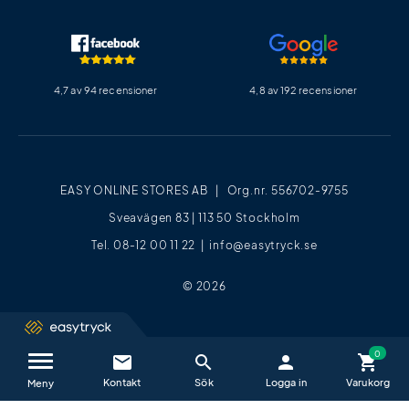
4,7 av 94 recensioner
4,8 av 192 recensioner
EASY ONLINE STORES AB | Org.nr. 556702-9755
Sveavägen 83 | 113 50 Stockholm
Tel. 08-12 00 11 22 |
info@easytryck.se
© 2026
email
search
person
shopping_cart
Kontakta oss / FAQ
close
Meny