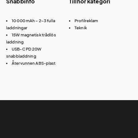
Snabbinfo
Tillhör kategori
10 000 mAh – 2–3 fulla
Profilreklam
laddningar
Teknik
15W magnetisk trådlös
laddning
USB-C PD 20W
snabbladdning
Återvunnen ABS-plast