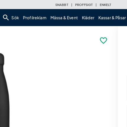
SNABBT
|
PROFFSIGT
|
ENKELT
search
Sök
Profilreklam
Mässa & Event
Kläder
Kassar & Påsar
favorite_border