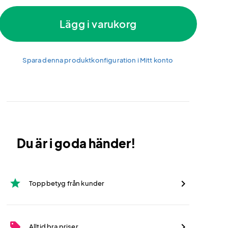
Lägg i varukorg
Spara denna produktkonfiguration i Mitt konto
Du är i goda händer!
star
Toppbetyg från kunder
sell
Alltid bra priser