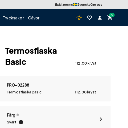
Exkl. moms
Svenska
Om oss
wb_incandescent
favorite_border
person
shopping_cart
Trycksaker
Gåvor
Termosflaska
Basic
112,00
kr
/st
PRO-02288
Termosflaska Basic
112,00
kr
/st
Färg
Svart