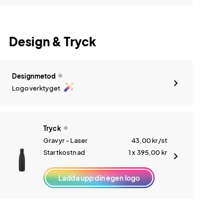
Design & Tryck
Designmetod
auto_fix_high
Logoverktyget
Tryck
Gravyr - Laser
43,00
kr
/st
Startkostnad
1 x 395,00
kr
Ladda upp din egen logo