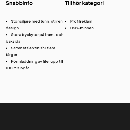
Snabbinfo
Tillhör kategori
Storsäljare med tunn, stilren
Profilreklam
design
USB-minnen
Stora tryckytor på fram- och
baksida
Sammetslen finish i flera
färger
Förinladdning av filer upp till
100 MB ingår