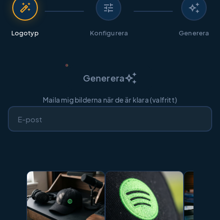
auto_fix_high
tune
auto_awesome
Logotyp
Konfigurera
Generera
auto_awesome
Generera
Maila mig bilderna när de är klara (valfritt)