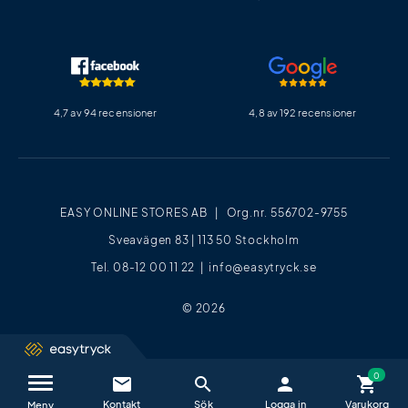
4,7 av 94 recensioner
4,8 av 192 recensioner
EASY ONLINE STORES AB | Org.nr. 556702-9755
Sveavägen 83 | 113 50 Stockholm
Tel. 08-12 00 11 22 |
info@easytryck.se
© 2026
email
search
person
shopping_cart
Kontakta oss / FAQ
close
Meny