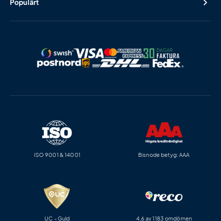
Populärt
ISO 9001 & 14001
Bisnode betyg: AAA
UC - Guld
4,6 av 1183 omdömen