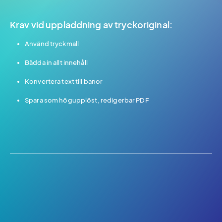
Krav vid uppladdning av tryckoriginal:
Använd tryckmall
Bädda in allt innehåll
Konvertera text till banor
Spara som högupplöst, redigerbar PDF