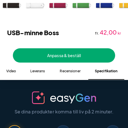
USB-minne Boss
42,00
fr.
kr
Anpassa & beställ
Video
Leverans
Recensioner
Specifikation
Se dina produkter komma till liv på 2 minuter.