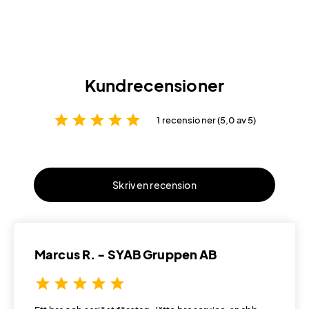
Kundrecensioner
star
star
star
star
star
1 recensioner (5,0 av 5)
Skriv en recension
Marcus R. - SYAB Gruppen AB
star
star
star
star
star