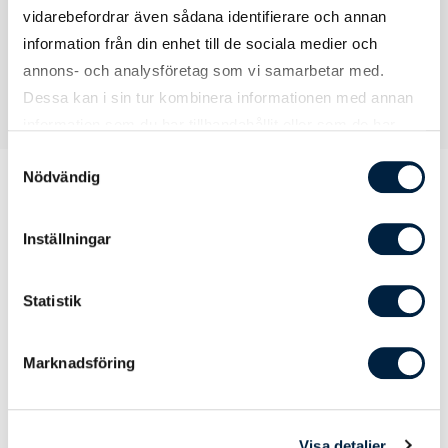
vidarebefordrar även sådana identifierare och annan
information från din enhet till de sociala medier och
annons- och analysföretag som vi samarbetar med.
Dessa kan i sin tur kombinera informationen med annan
information som du har tillhandahållit eller som de har
samlat in när du har använt deras tjänster.
Samtyckesval
Nödvändig
Prislista
Inställningar
Statistik
Antal
50
100
200
Marknadsföring
USB-minne Boss - 1 GB
58,00
54,00
49,00
USB-minne Boss - 2 GB
61,00
57,00
52,00
Visa detaljer