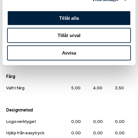
USB-minne Boss - 4 GB
64,00
60,00
55,00
Tillåt alla
USB-minne Boss - 8 GB
70,00
66,00
61,00
USB-minne Boss - 16 GB
75,00
71,00
66,00
Tillåt urval
USB-minne Boss - 32 GB
81,00
77,00
72,00
Avvisa
USB-minne Boss - 64 GB
119,00
115,00
110,00
Färg
Valfri färg
5,00
4,00
3,50
Designmetod
Logoverktyget
0,00
0,00
0,00
Hjälp från easytryck
0,00
0,00
0,00