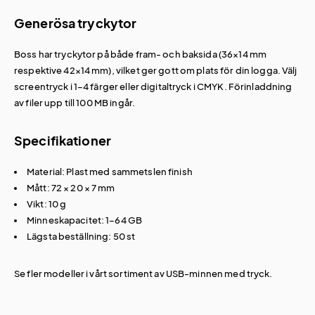
Generösa tryckytor
Boss har tryckytor på både fram- och baksida (36×14 mm
respektive 42×14 mm), vilket ger gott om plats för din logga. Välj
screentryck i 1–4 färger eller digitaltryck i CMYK. Förinladdning
av filer upp till 100 MB ingår.
Specifikationer
Material: Plast med sammetslen finish
Mått: 72 × 20 × 7 mm
Vikt: 10 g
Minneskapacitet: 1–64 GB
Lägsta beställning: 50 st
Se fler modeller i vårt sortiment av
USB-minnen med tryck
.