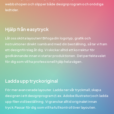
webbshopen och slipper både designprogram och onödiga
ledtider.
Hjälp från easytryck
Låt oss sköta layouten! Bifoga din logotyp, grafik och
instruktioner direkt i samband med din beställning, så tar vi fram
ett designförslag åt dig. Vi skickar alltid ett korrektur för
godkännande innan vi startar produktionen. Det perfekta valet
för dig som vill ha professionell hjälp hela vägen.
Ladda upp tryckoriginal
För mer avancerade layouter. Ladda ner vår tryckmall, skapa
designen i ett designprogram (t.ex. Adobe Illustrator) och ladda
upp filen vid beställning. Vi granskar alltid originalet innan
tryck.Passar för dig som vill ha full kontroll över layouten.