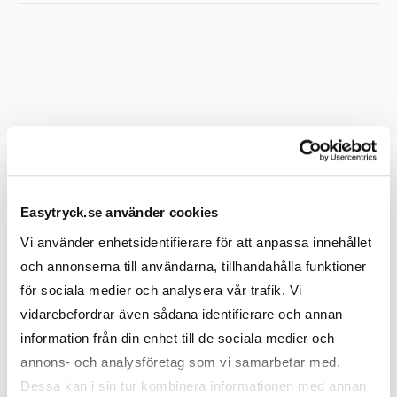
Easytryck.se använder cookies
Prislista
Vi använder enhetsidentifierare för att anpassa innehållet
och annonserna till användarna, tillhandahålla funktioner
för sociala medier och analysera vår trafik. Vi
Antal
50
100
200
vidarebefordrar även sådana identifierare och annan
information från din enhet till de sociala medier och
USB-minne Kameleont - 1 GB
60,00
56,00
50,00
annons- och analysföretag som vi samarbetar med.
Dessa kan i sin tur kombinera informationen med annan
USB-minne Kameleont - 2 GB
63,00
59,00
53,00