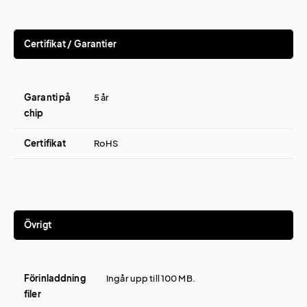
Certifikat / Garantier
Garanti på
5 år
chip
Certifikat
RoHS
Övrigt
Förinladdning
Ingår upp till 100 MB.
filer