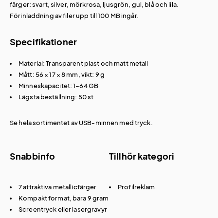
färger: svart, silver, mörkrosa, ljusgrön, gul, blå och lila.
Förinladdning av filer upp till 100 MB ingår.
Specifikationer
Material: Transparent plast och matt metall
Mått: 56 × 17 × 8 mm, vikt: 9 g
Minneskapacitet: 1–64 GB
Lägsta beställning: 50 st
Se hela sortimentet av
USB-minnen med tryck
.
Snabbinfo
Tillhör kategori
7 attraktiva metallicfärger
Profilreklam
Kompakt format, bara 9 gram
Screentryck eller lasergravyr