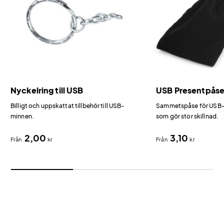
Nyckelring till USB
USB Presentpås
Billigt och uppskattat tillbehör till USB-
Sammetspåse för USB-m
minnen.
som gör stor skillnad.
2,00
3,10
Från
kr
Från
kr