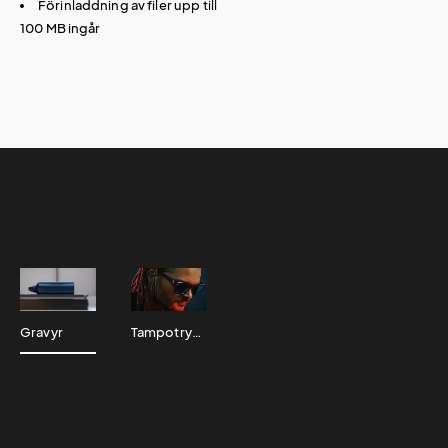
Förinladdning av filer upp till
100 MB ingår
Gravyr
Tampotryck