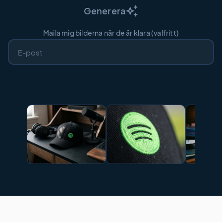
auto_awesome
Generera
Maila mig bilderna när de är klara (valfritt)