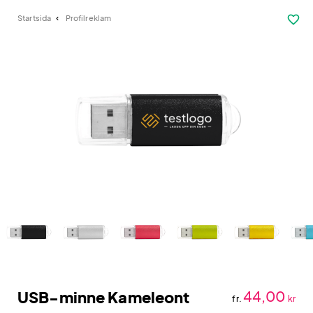
favorite_border
Startsida
Profilreklam
USB-minne Kameleont
44,00
fr.
kr