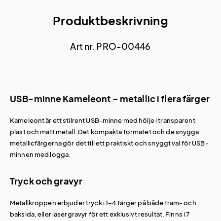
Produktbeskrivning
Art nr. PRO-00446
USB-minne Kameleont – metallic i flera färger
Kameleont är ett stilrent USB-minne med hölje i transparent
plast och matt metall. Det kompakta formatet och de snygga
metallicfärgerna gör det till ett praktiskt och snyggt val för USB-
minnen med logga.
Tryck och gravyr
Metallkroppen erbjuder tryck i 1–4 färger på både fram- och
baksida, eller lasergravyr för ett exklusivt resultat. Finns i 7