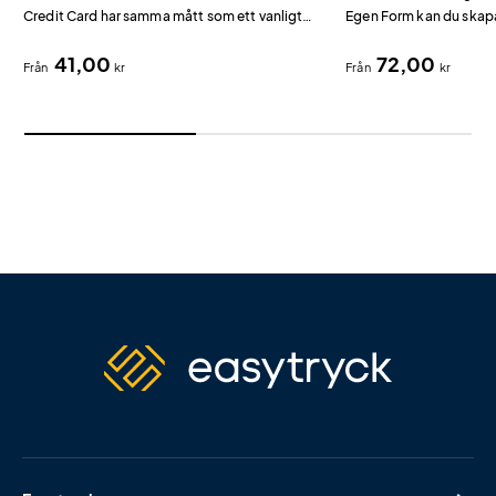
Credit Card har samma mått som ett vanligt
Egen Form kan du skapa
kreditkort och är bara 2 mm tjockt.
minne format efter just
41,00
72,00
Från
kr
Från
kr