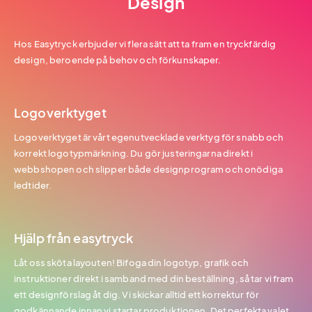
Design
Hos Easytryck erbjuder vi flera sätt att ta fram en tryckfärdig
design, beroende på behov och förkunskaper.
Logoverktyget
Logoverktyget är vårt egenutvecklade verktyg för snabb och
korrekt logotypmärkning. Du gör justeringarna direkt i
webbshopen och slipper både designprogram och onödiga
ledtider.
Hjälp från easytryck
Låt oss sköta layouten! Bifoga din logotyp, grafik och
instruktioner direkt i samband med din beställning, så tar vi fram
ett designförslag åt dig. Vi skickar alltid ett korrektur för
godkännande innan vi startar produktionen. Det perfekta valet