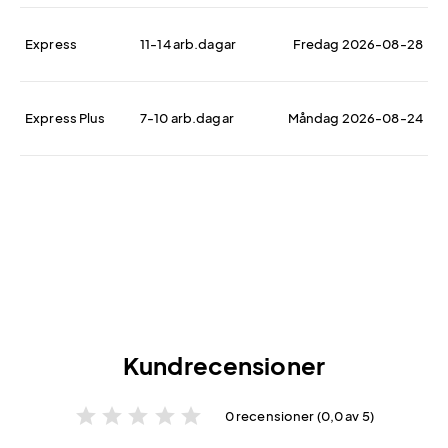
Express
11-14 arb.dagar
Fredag 2026-08-28
Express Plus
7-10 arb.dagar
Måndag 2026-08-24
Kundrecensioner
star
star
star
star
star
0 recensioner (0,0 av 5)