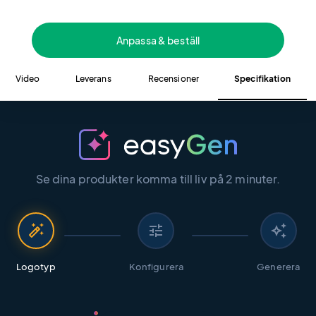
Anpassa & beställ
Video
Leverans
Recensioner
Specifikation
Se dina produkter komma till liv på 2 minuter.
auto_fix_high
tune
auto_awesome
Logotyp
Konfigurera
Generera