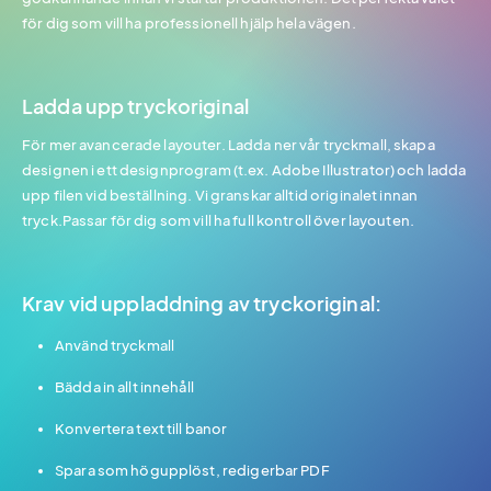
för dig som vill ha professionell hjälp hela vägen.
Ladda upp tryckoriginal
För mer avancerade layouter. Ladda ner vår tryckmall, skapa
designen i ett designprogram (t.ex. Adobe Illustrator) och ladda
upp filen vid beställning. Vi granskar alltid originalet innan
tryck.Passar för dig som vill ha full kontroll över layouten.
Krav vid uppladdning av tryckoriginal:
Använd tryckmall
Bädda in allt innehåll
Konvertera text till banor
Spara som högupplöst, redigerbar PDF