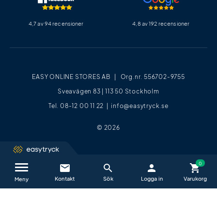
4,7 av 94 recensioner
4,8 av 192 recensioner
EASY ONLINE STORES AB | Org.nr. 556702-9755
Sveavägen 83 | 113 50 Stockholm
Tel. 08-12 00 11 22 |
info@easytryck.se
© 2026
email
search
person
shopping_cart
Kontakta oss / FAQ
close
Meny
Vi hjälper dig glatt alla vardagar mellan
09−17
.