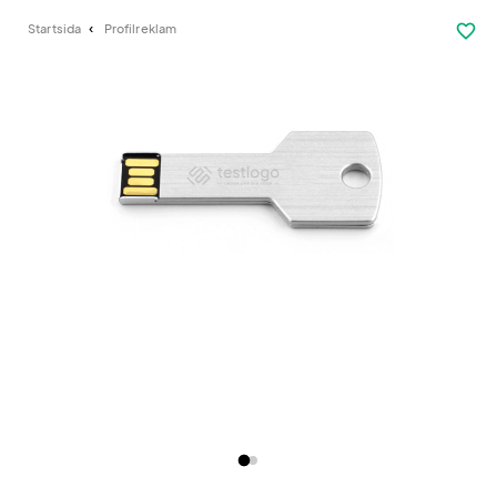
favorite_border
Startsida
Profilreklam