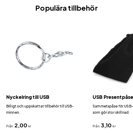
Populära tillbehör
Nyckelring till USB
USB Presentpås
Billigt och uppskattat tillbehör till USB-
Sammetspåse för USB-m
minnen.
som gör stor skillnad.
2,00
3,10
Från
kr
Från
kr