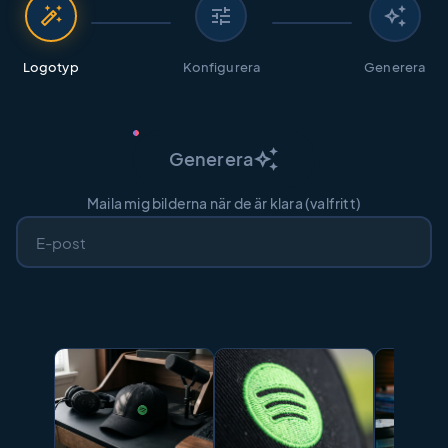
auto_fix_high
tune
auto_awesome
Logotyp
Konfigurera
Generera
auto_awesome
Generera
Maila mig bilderna när de är klara (valfritt)