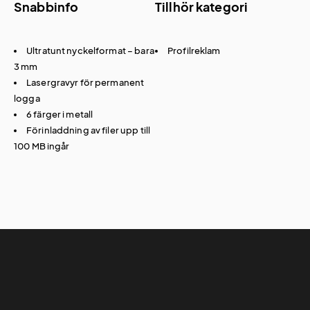
Snabbinfo
Tillhör kategori
Ultratunt nyckelformat – bara
Profilreklam
3 mm
Lasergravyr för permanent
logga
6 färger i metall
Förinladdning av filer upp till
100 MB ingår