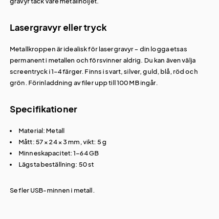
gravyr tack vare metallhöljet.
Lasergravyr eller tryck
Metallkroppen är idealisk för lasergravyr – din logga etsas
permanent i metallen och försvinner aldrig. Du kan även välja
screentryck i 1–4 färger. Finns i svart, silver, guld, blå, röd och
grön. Förinladdning av filer upp till 100 MB ingår.
Specifikationer
Material: Metall
Mått: 57 × 24 × 3 mm, vikt: 5 g
Minneskapacitet: 1–64 GB
Lägsta beställning: 50 st
Se fler
USB-minnen i metall
.