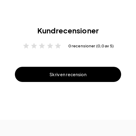
Kundrecensioner
star
star
star
star
star
0 recensioner (0,0 av 5)
Skriv en recension