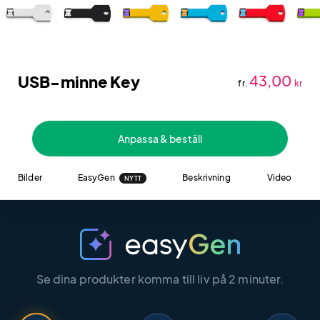
USB-minne Key
43,00
fr.
kr
Anpassa & beställ
Bilder
EasyGen
Beskrivning
Video
NYTT
Se dina produkter komma till liv på 2 minuter.