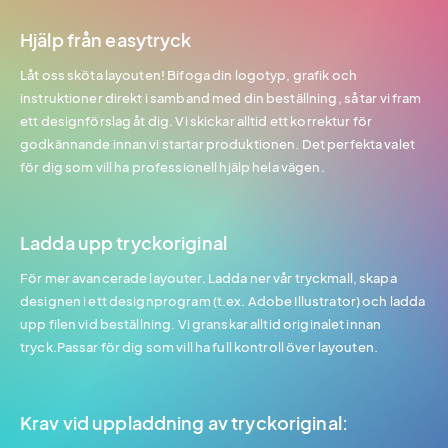
Hjälp från easytryck
Låt oss sköta layouten! Bifoga din logotyp, grafik och
instruktioner direkt i samband med din beställning, så tar vi fram
ett designförslag åt dig. Vi skickar alltid ett korrektur för
godkännande innan vi startar produktionen. Det perfekta valet
för dig som vill ha professionell hjälp hela vägen.
Ladda upp tryckoriginal
För mer avancerade layouter. Ladda ner vår tryckmall, skapa
designen i ett designprogram (t.ex. Adobe Illustrator) och ladda
upp filen vid beställning. Vi granskar alltid originalet innan
tryck.Passar för dig som vill ha full kontroll över layouten.
Krav vid uppladdning av tryckoriginal: