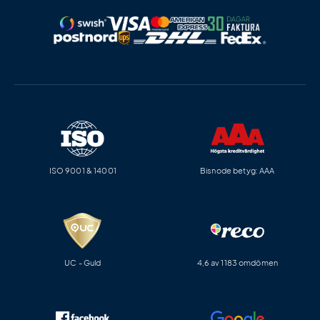
ISO 9001 & 14001
Bisnode betyg: AAA
UC - Guld
4,6 av 1183 omdömen