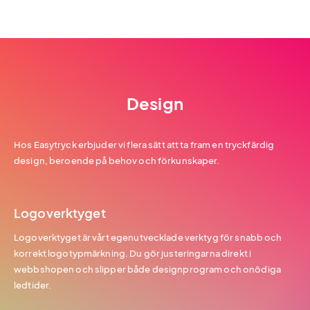
Design
Hos Easytryck erbjuder vi flera sätt att ta fram en tryckfärdig
design, beroende på behov och förkunskaper.
Logoverktyget
Logoverktyget är vårt egenutvecklade verktyg för snabb och
korrekt logotypmärkning. Du gör justeringarna direkt i
webbshopen och slipper både designprogram och onödiga
ledtider.