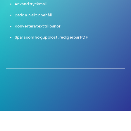
Använd tryckmall
Bädda in allt innehåll
Konvertera text till banor
Spara som högupplöst, redigerbar PDF