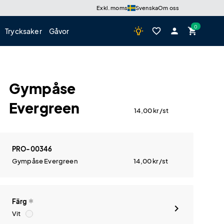
Exkl. moms
Svenska
Om oss
wb_incandescent
favorite_border
person
shopping_cart
Trycksaker
Gåvor
Gympåse
Evergreen
14,00
kr
/st
PRO-00346
Gympåse Evergreen
14,00
kr
/st
Färg
Vit