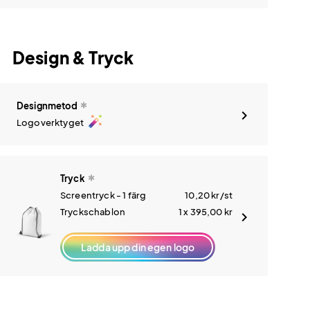
Design & Tryck
Designmetod
auto_fix_high
Logoverktyget
Tryck
Screentryck - 1 färg
10,20
kr
/st
Tryckschablon
1 x 395,00
kr
Ladda upp din egen logo