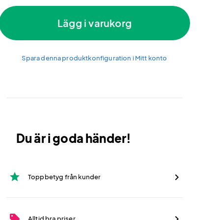
Lägg i varukorg
Spara denna produktkonfiguration i Mitt konto
Du är i goda händer!
star
Toppbetyg från kunder
sell
Alltid bra priser