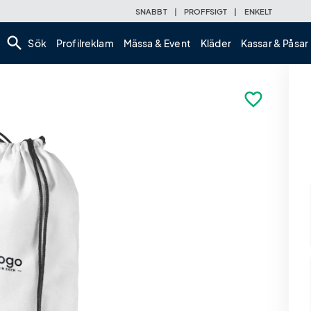
SNABBT
|
PROFFSIGT
|
ENKELT
search
Sök
Profilreklam
Mässa & Event
Kläder
Kassar & Påsar
favorite_border