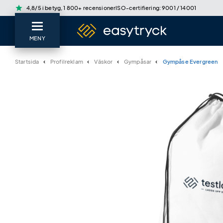
star
4,8/5 i betyg, 1 800+ recensioner
ISO-certifiering: 9001 / 14001
MENY
Startsida
Profilreklam
Väskor
Gympåsar
Gympåse Evergreen