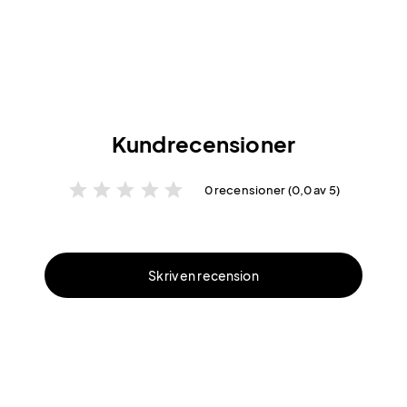
Kundrecensioner
star
star
star
star
star
0 recensioner (0,0 av 5)
Skriv en recension