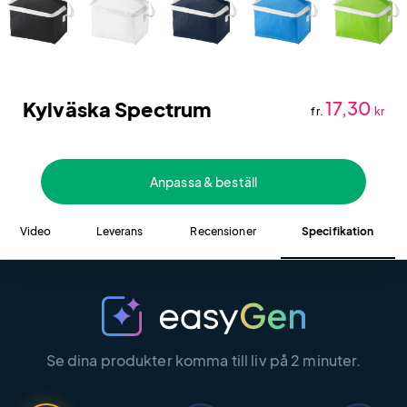
Kylväska Spectrum
17,30
fr.
kr
Anpassa & beställ
Video
Leverans
Recensioner
Specifikation
Se dina produkter komma till liv på 2 minuter.