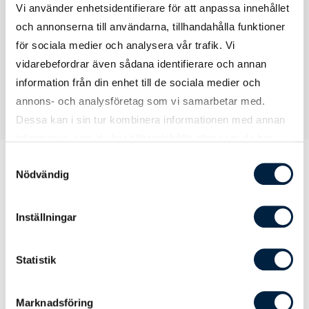
Vi använder enhetsidentifierare för att anpassa innehållet
Certifikat
Kadmiumtest
och annonserna till användarna, tillhandahålla funktioner
för sociala medier och analysera vår trafik. Vi
vidarebefordrar även sådana identifierare och annan
information från din enhet till de sociala medier och
annons- och analysföretag som vi samarbetar med.
Dessa kan i sin tur kombinera informationen med annan
information som du har tillhandahållit eller som de har
samlat in när du har använt deras tjänster.
Samtyckesval
Nödvändig
Prislista
Inställningar
Statistik
Antal
100
250
500
1000
Pris kr / st
26,50
23,20
21,30
19,80
Marknadsföring