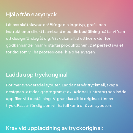
Hjälp från easytryck
Låt oss sköta layouten! Bifoga din logotyp, grafik och
instruktioner direkt i samband med din beställning, så tar vi fram
ett designförslag åt dig. Vi skickar alltid ett korrektur för
godkännande innan vi startar produktionen. Det perfekta valet
för dig som vill ha professionell hjälp hela vägen.
Ladda upp tryckoriginal
För mer avancerade layouter. Ladda ner vår tryckmall, skapa
designen i ett designprogram (t.ex. Adobe Illustrator) och ladda
upp filen vid beställning. Vi granskar alltid originalet innan
tryck.Passar för dig som vill ha full kontroll över layouten.
Krav vid uppladdning av tryckoriginal: