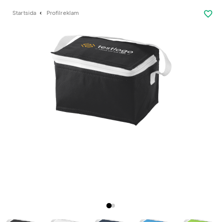
favorite_border
Startsida
Profilreklam