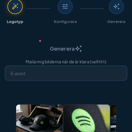
auto_fix_high
tune
auto_awesome
Logotyp
Konfigurera
Generera
auto_awesome
Generera
Maila mig bilderna när de är klara (valfritt)