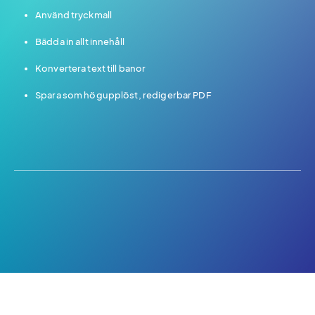
Använd tryckmall
Bädda in allt innehåll
Konvertera text till banor
Spara som högupplöst, redigerbar PDF