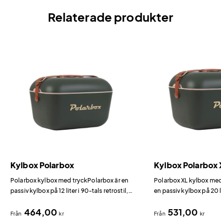
Relaterade produkter
Kylbox Polarbox
Kylbox Polarbox 
Polarbox kylbox med tryckPolarbox är en
Polarbox XL kylbox med
passiv kylbox på 12 liter i 90-tals retrostil,
en passiv kylbox på 20 li
tillverkad i Spanien.
tillverkad i Spanien.
464,00
531,00
Från
kr
Från
kr