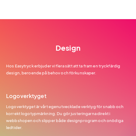
Design
Hos Easytryck erbjuder vi flera sätt att ta fram en tryckfärdig
design, beroende på behov och förkunskaper.
Logoverktyget
Logoverktyget är vårt egenutvecklade verktyg för snabb och
korrekt logotypmärkning. Du gör justeringarna direkt i
webbshopen och slipper både designprogram och onödiga
ledtider.