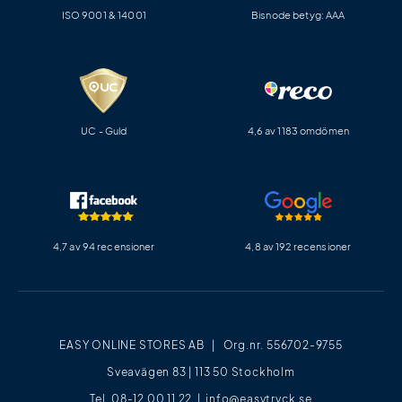
ISO 9001 & 14001
Bisnode betyg: AAA
UC - Guld
4,6 av 1183 omdömen
4,7 av 94 recensioner
4,8 av 192 recensioner
EASY ONLINE STORES AB | Org.nr. 556702-9755
Sveavägen 83 | 113 50 Stockholm
Tel. 08-12 00 11 22 |
info@easytryck.se