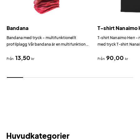
Bandana
T-shirt Nanaimo 
Bandana med tryck – multifunktionellt
T-shirt Nanaimo Herr 
profilplagg Vår bandana är en multifunktionell
med tryck T-shirt Nanai
scarf i polyester som kan bäras som mössa,
ringspunnen kammad bo
13,50
90,00
pannband, hårsnodd, balaklava eller
mest populära t-shirts
Från
kr
Från
kr
halsvärmare.
Huvudkategorier