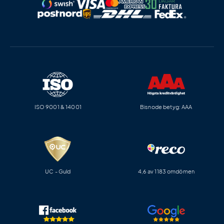
ISO 9001 & 14001
Bisnode betyg: AAA
UC - Guld
4,6 av 1183 omdömen