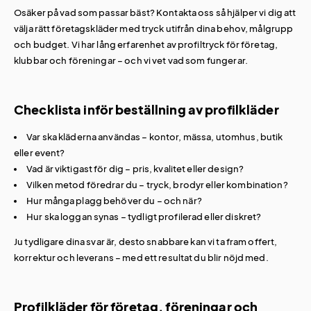
Osäker på vad som passar bäst? Kontakta oss så hjälper vi dig att
välja rätt företagskläder med tryck utifrån dina behov, målgrupp
och budget. Vi har lång erfarenhet av profiltryck för företag,
klubbar och föreningar – och vi vet vad som fungerar.
Checklista inför beställning av profilkläder
Var ska kläderna användas – kontor, mässa, utomhus, butik
eller event?
Vad är viktigast för dig – pris, kvalitet eller design?
Vilken metod föredrar du – tryck, brodyr eller kombination?
Hur många plagg behöver du – och när?
Hur ska loggan synas – tydligt profilerad eller diskret?
Ju tydligare dina svar är, desto snabbare kan vi ta fram offert,
korrektur och leverans – med ett resultat du blir nöjd med.
Profilkläder för företag, föreningar och