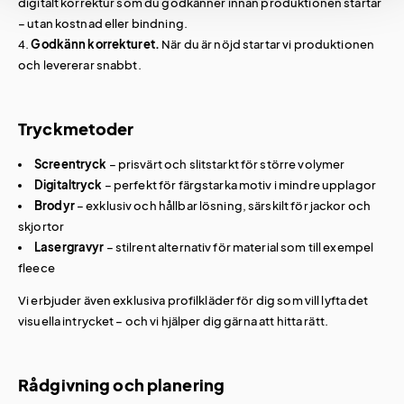
digitalt korrektur som du godkänner innan produktionen startar
– utan kostnad eller bindning.
Godkänn korrekturet.
När du är nöjd startar vi produktionen
och levererar snabbt.
Tryckmetoder
Screentryck
– prisvärt och slitstarkt för större volymer
Digitaltryck
– perfekt för färgstarka motiv i mindre upplagor
Brodyr
– exklusiv och hållbar lösning, särskilt för jackor och
skjortor
Lasergravyr
– stilrent alternativ för material som till exempel
fleece
Vi erbjuder även exklusiva profilkläder för dig som vill lyfta det
visuella intrycket – och vi hjälper dig gärna att hitta rätt.
Rådgivning och planering