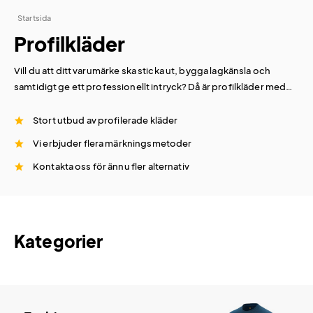
Startsida
Profilkläder
Vill du att ditt varumärke ska sticka ut, bygga lagkänsla och
samtidigt ge ett professionellt intryck? Då är profilkläder med
tryck ett smart och hållbart val. På
Easytryck.se
gör vi det enkelt
att ta fram kläder med tryck för företag, kampanjer, event och
Stort utbud av profilerade kläder
föreningar – alltid med din logga i centrum.
Vi erbjuder flera märkningsmetoder
Kontakta oss för ännu fler alternativ
Kategorier