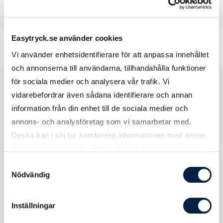
3 produkter
Easytryck.se använder cookies
Vi använder enhetsidentifierare för att anpassa innehållet
och annonserna till användarna, tillhandahålla funktioner
för sociala medier och analysera vår trafik. Vi
Vi erbjuder ett av marknadens
vidarebefordrar även sådana identifierare och annan
bredaste utbud av profilkläder
information från din enhet till de sociala medier och
annons- och analysföretag som vi samarbetar med.
online – från klassiker till
Dessa kan i sin tur kombinera informationen med annan
specialplagg:
information som du har tillhandahållit eller som de har
samlat in när du har använt deras tjänster.
Samtyckesval
T-shirts med tryck och pikétröjor
Nödvändig
Hoodies med tryck
och långärmade tröjor
Jackor, fleecetröjor och täckvästar
Kepsar, mössor och halsdukar
Inställningar
Träningskläder, mjukisbyxor och shorts