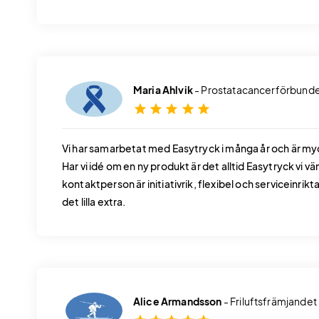
Maria Ahlvik
- Prostatacancerförbund
star
star
star
star
star
Vi har samarbetat med Easytryck i många år och är m
Har vi idé om en ny produkt är det alltid Easytryck vi vän
kontaktperson är initiativrik, flexibel och serviceinrikt
det lilla extra.
Alice Armandsson
- Friluftsfrämjandet