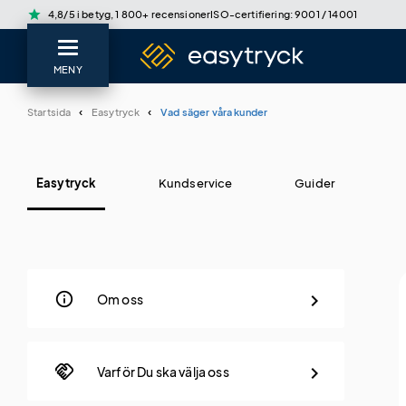
star
4,8/5 i betyg, 1 800+ recensioner
ISO-certifiering: 9001 / 14001
MENY
Startsida
Easytryck
Vad säger våra kunder
Easytryck
Kundservice
Guider
info
Om oss
handshake
Varför Du ska välja oss