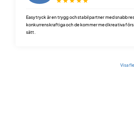
star
star
star
star
star
Easytryck är en trygg och stabil partner med snabb re
konkurrenskraftiga och de kommer med kreativa försla
sätt.
Visa fl