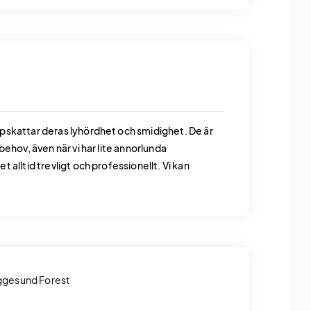
ppskattar deras lyhördhet och smidighet. De är
behov, även när vi har lite annorlunda
 alltid trevligt och professionellt. Vi kan
Iggesund Forest