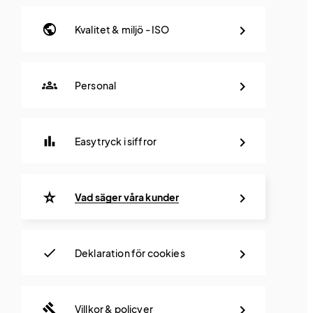
public
Kvalitet & miljö - ISO
groups
Personal
bar_chart
Easytryck i siffror
star_rate
Vad säger våra kunder
check
Deklaration för cookies
gavel
Villkor & policyer