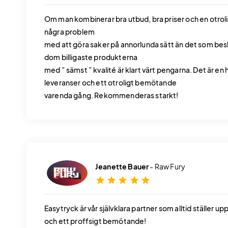
Om man kombinerar bra utbud, bra priser och en otrolig
några problem
med att göra saker på annorlunda sätt än det som besk
dom billigaste produkterna
med ” sämst ” kvalité är klart värt pengarna. Det är en
leveranser och ett otroligt bemötande
varenda gång. Rekommenderas starkt!
Jeanette Bauer
- Raw Fury
star
star
star
star
star
Easytryck är vår självklara partner som alltid ställer u
och ett proffsigt bemötande!