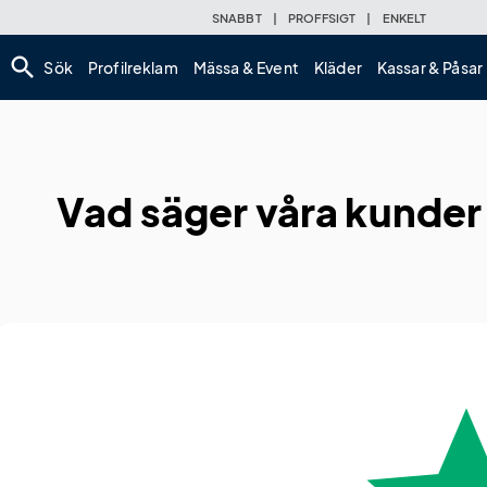
SNABBT
|
PROFFSIGT
|
ENKELT
search
Sök
Profilreklam
Mässa & Event
Kläder
Kassar & Påsar
Vad säger våra kunder