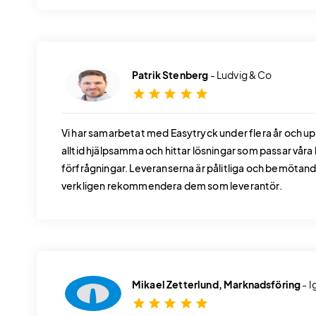
Patrik Stenberg
- Ludvig & Co
star
star
star
star
star
Vi har samarbetat med Easytryck under flera år och u
alltid hjälpsamma och hittar lösningar som passar våra 
förfrågningar. Leveranserna är pålitliga och bemötandet
verkligen rekommendera dem som leverantör.
Mikael Zetterlund, Marknadsföring
- 
star
star
star
star
star