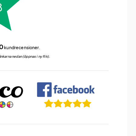
ar
00
kundrecensioner.
nkarna nedan (öppnas i ny flik).