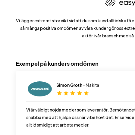
Vi lägger extremt stor vikt vid att du som kund alltid ska få 
så många positiva omdömen av våra kunder gör oss extremt
aktör i vår bransch med s
Exempel på kunders omdömen
Simon Groth
- Makita
star
star
star
star
star
Vi är väldigt nöjda med er som leverantör. Bemötandet ha
snabba med att hjälpa oss när vi behövt det. Er servic
alltid smidigt att arbeta med er.