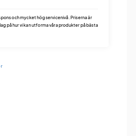
spons och mycket hög servicenivå. Priserna är
g på hur vi kan utforma våra produkter på bästa
er