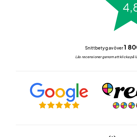
st
1 8
Snittbetyg av över
Läs recensioner genom att klicka på lä