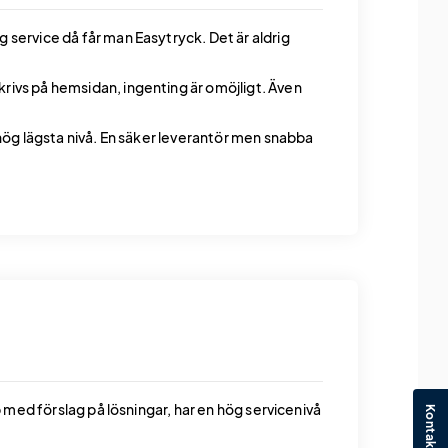
 service då får man Easytryck. Det är aldrig
rivs på hemsidan, ingenting är omöjligt. Även
 hög lägsta nivå. En säker leverantör men snabba
pp med förslag på lösningar, har en hög servicenivå