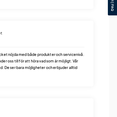
et
ycket nöjda med både produkter och servicenivå.
der oss till för att höra vad som är möjligt. Vår
ad. De ser bara möjligheter och erbjuder alltid