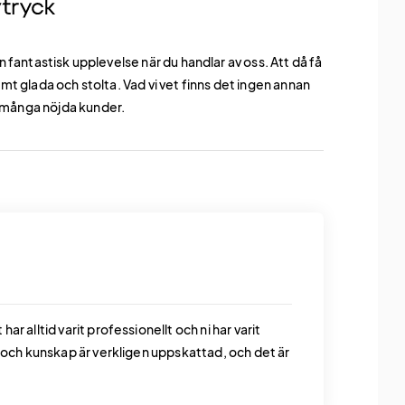
en fantastisk upplevelse när du handlar av oss. Att då få
 glada och stolta. Vad vi vet finns det ingen annan
å många nöjda kunder.
r alltid varit professionellt och ni har varit
e och kunskap är verkligen uppskattad, och det är