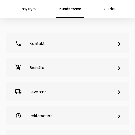
Easytryck
Kundservice
Guider
phone
Kontakt
shopping_cart_checkout
Beställa
local_shipping
Leverans
report
Reklamation