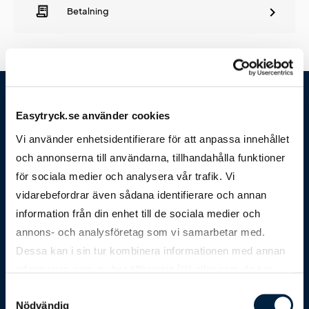
receipt_long
Betalning
Easytryck.se använder cookies
Vi använder enhetsidentifierare för att anpassa innehållet
och annonserna till användarna, tillhandahålla funktioner
för sociala medier och analysera vår trafik. Vi
vidarebefordrar även sådana identifierare och annan
Easytryck
information från din enhet till de sociala medier och
annons- och analysföretag som vi samarbetar med.
Dessa kan i sin tur kombinera informationen med annan
Kundservice
information som du har tillhandahållit eller som de har
samlat in när du har använt deras tjänster.
Samtyckesval
Nödvändig