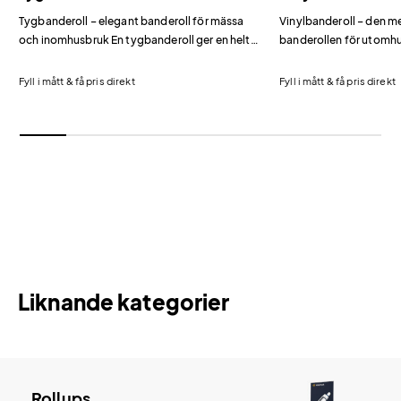
Tygbanderoll – elegant banderoll för mässa
Vinylbanderoll – den m
och inomhusbruk En tygbanderoll ger en helt
banderollen för utomh
annan känsla än vinyl och mesh.
Vinylbanderollen är vå
banderoll och passar i p
Fyll i mått & få pris direkt
Fyll i mått & få pris direkt
där du behöver tålig, 
Liknande kategorier
Rollups