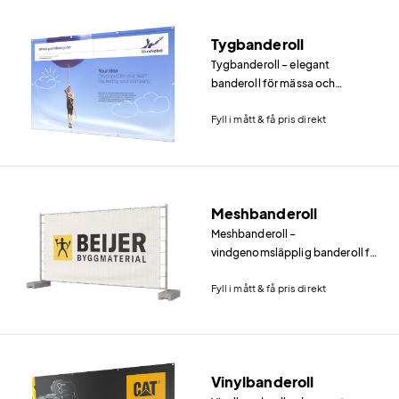
Tygbanderoll
Tygbanderoll – elegant
banderoll för mässa och
inomhusbruk En tygbanderoll
Fyll i mått & få pris direkt
ger en helt annan känsla än vinyl
och mesh.
Meshbanderoll
Meshbanderoll –
vindgenomsläpplig banderoll för
exponerade platser En
Fyll i mått & få pris direkt
meshbanderoll är det självklara
valet när banderollen ska sitta på
en plats med kraftig vind.
Vinylbanderoll