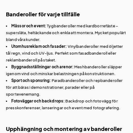
Banderoller för varje tillfälle
Mässor och event:
Tygbanderoller med kardborrefäste –
supersläta, heltäckande och enkla att montera. Mycket populärt
bland våra kunder.
Utomhusreklam och fasader:
Vinylbanderoller med öljetter
tål regn, vind och UV-ljus. Perfekt som fasadbanderoll eller
reklambanderoll på staket.
Byggnadsställningar och arenor:
Meshbanderoller släpper
igenom vind och minskar belastningen på konstruktionen.
Sport och sponsring:
Paradbanderoller och repbanderoller
för att bäras i demonstrationer, parader eller på
sportevenemang.
Fotoväggar och backdrops:
Backdrop
och
fotovägg
för
presskonferenser, lanseringar och event med fotografering.
Upphängning och montering av banderoller