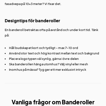
fasadvepa på 10×3 meter? Vi fixar det.
Designtips för banderoller
En banderoll betraktas ofta på avstånd och under kort tid. Tänk
på:
Håll budskapet kort och tydligt – max 7–10 ord
Använd stor text och hög kontrast mellan text och bakgrund
Placera logotypen väl synlig, gärna i övre delen
Ska banderollen hänga utomhus? Välj vinyl eller mesh
Inomhus på mässa? Tyg ger ett mer exklusivt intryck
Vanliga frågor om Banderoller