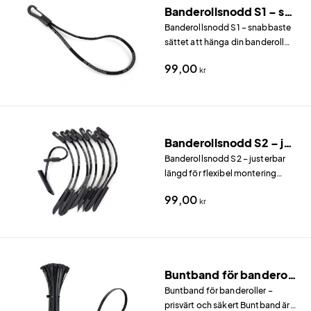
Banderollsnodd S1 – snabbmontering (10-pack)
Banderollsnodd S1 – snabbaste
sättet att hänga din banderoll
Banderollsnodd S1 är det
99,00
kr
enklaste och snabbaste sättet
att fästa en banderoll via
öljetter.
Banderollsnodd S2 – justerbar längd (10-pack)
Banderollsnodd S2 – justerbar
längd för flexibel montering
Banderollsnodd S2 har justerbar
99,00
kr
längd, vilket gör den perfekt när
avståndet mellan banderollens
öljetter och fästpunkten varierar.
Buntband för banderoller (25-pack)
Buntband för banderoller –
prisvärt och säkert Buntband är