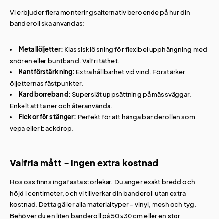
Vi erbjuder flera monteringsalternativ beroende på hur din
banderoll ska användas:
Metallöljetter:
Klassisk lösning för flexibel upphängning med
snören eller buntband. Valfri täthet.
Kantförstärkning:
Extra hållbarhet vid vind. Förstärker
öljetternas fästpunkter.
Kardborreband:
Superslät uppsättning på mässväggar.
Enkelt att ta ner och återanvända.
Fickor för stänger:
Perfekt för att hänga banderollen som
vepa eller backdrop.
Valfria mått – ingen extra kostnad
Hos oss finns inga fasta storlekar. Du anger exakt bredd och
höjd i centimeter, och vi tillverkar din banderoll utan extra
kostnad. Detta gäller alla materialtyper – vinyl, mesh och tyg.
Behöver du en liten banderoll på 50×30 cm eller en stor