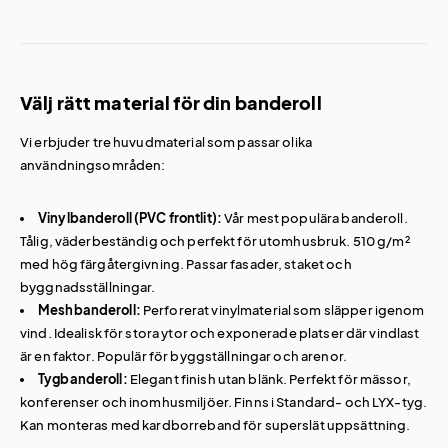
Välj rätt material för din banderoll
Vi erbjuder tre huvudmaterial som passar olika
användningsområden:
Vinylbanderoll (PVC frontlit):
Vår mest populära banderoll.
Tålig, väderbeständig och perfekt för utomhusbruk. 510 g/m²
med hög färgåtergivning. Passar fasader, staket och
byggnadsställningar.
Meshbanderoll:
Perforerat vinylmaterial som släpper igenom
vind. Idealisk för stora ytor och exponerade platser där vindlast
är en faktor. Populär för byggställningar och arenor.
Tygbanderoll:
Elegant finish utan blänk. Perfekt för mässor,
konferenser och inomhusmiljöer. Finns i Standard- och LYX-tyg.
Kan monteras med kardborreband för superslät uppsättning.