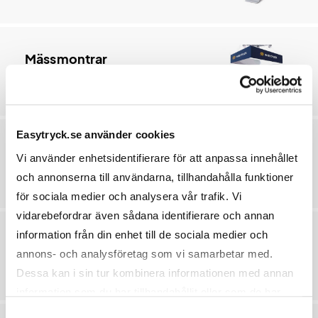
Mässmontrar
6 produkter
Easytryck.se använder cookies
Uppblåsbart
Vi använder enhetsidentifierare för att anpassa innehållet
27 produkter
och annonserna till användarna, tillhandahålla funktioner
för sociala medier och analysera vår trafik. Vi
vidarebefordrar även sådana identifierare och annan
information från din enhet till de sociala medier och
Eventmöbler
annons- och analysföretag som vi samarbetar med.
20 produkter
Dessa kan i sin tur kombinera informationen med annan
information som du har tillhandahållit eller som de har
samlat in när du har använt deras tjänster.
Samtyckesval