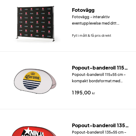
sportevenemang och marscher.
Fotovägg
Fotovägg – interaktiv
eventupplevelse med ditt
varumärke En fotovägg skapar
Fyll i mått & få pris direkt
en naturlig punkt på ditt event
där gäster fotograferar sig och
delar bilderna i sociala medier –
med ditt varumärke i
bakgrunden.
Popout-banderoll 115x55 cm
Popout-banderoll 115×55 cm –
kompakt bordsformat med
dubbelsidig tryck Denna
1 195,00
kr
popout-banderoll i 115×55 cm är
vårt minsta horisontella format
och fungerar utmärkt som
bordsbanderoll eller
komplement till en större
Popout-banderoll 135x55 cm
monterutställning.
Popout-banderoll 135×55 cm –