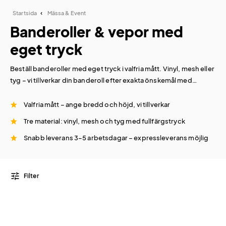
Startsida
Mässa & Event
Banderoller & vepor med
eget tryck
Beställ banderoller med eget tryck i valfria mått. Vinyl, mesh eller
tyg – vi tillverkar din banderoll efter exakta önskemål med
fullfärgstryck och snabb leverans. Perfekt för mässa, event,
fasad och utomhusreklam.
Valfria mått – ange bredd och höjd, vi tillverkar
Tre material: vinyl, mesh och tyg med fullfärgstryck
Snabb leverans 3–5 arbetsdagar – expressleverans möjlig
tune
Filter