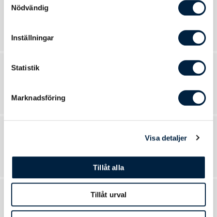
Nödvändig
Portaler
10 produkter
Inställningar
Statistik
Gatupratare
21 produkter
Marknadsföring
Skyltar
Visa detaljer
8 produkter
Tillåt alla
Tillåt urval
Affischramar