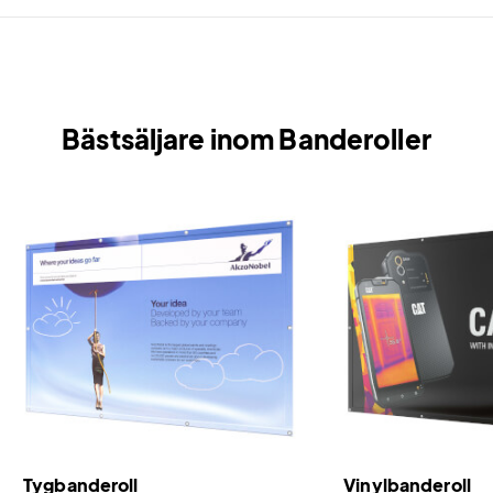
mässväggar.
Bästsäljare inom Banderoller
Tygbanderoll
Vinylbanderoll