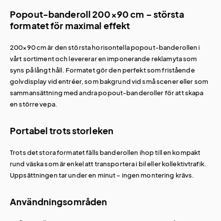
Popout-banderoll 200×90 cm – största
formatet för maximal effekt
200×90 cm är den största horisontella popout-banderollen i
vårt sortiment och levererar en imponerande reklamyta som
syns på långt håll. Formatet gör den perfekt som fristående
golvdisplay vid entréer, som bakgrund vid små scener eller som
sammansättning med andra popout-banderoller för att skapa
en större vepa.
Portabel trots storleken
Trots det stora formatet fälls banderollen ihop till en kompakt
rund väska som är enkel att transportera i bil eller kollektivtrafik.
Uppsättningen tar under en minut – ingen montering krävs.
Användningsområden