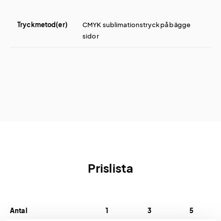
Tryckmetod(er)
CMYK sublimationstryck på bägge
sidor
Prislista
Antal
1
3
5