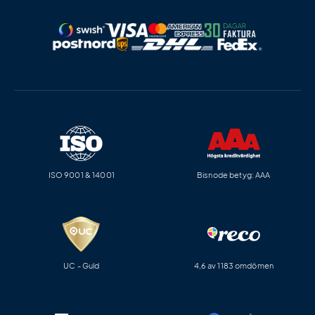
ISO 9001 & 14001
Bisnode betyg: AAA
UC - Guld
4,6 av 1183 omdömen