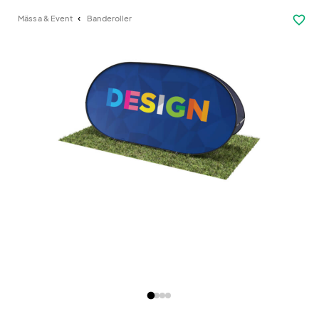
favorite_border
Mässa & Event
Banderoller