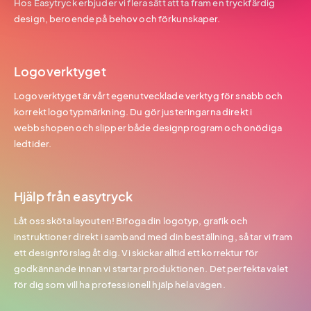
Hos Easytryck erbjuder vi flera sätt att ta fram en tryckfärdig
design, beroende på behov och förkunskaper.
Logoverktyget
Logoverktyget är vårt egenutvecklade verktyg för snabb och
korrekt logotypmärkning. Du gör justeringarna direkt i
webbshopen och slipper både designprogram och onödiga
ledtider.
Hjälp från easytryck
Låt oss sköta layouten! Bifoga din logotyp, grafik och
instruktioner direkt i samband med din beställning, så tar vi fram
ett designförslag åt dig. Vi skickar alltid ett korrektur för
godkännande innan vi startar produktionen. Det perfekta valet
för dig som vill ha professionell hjälp hela vägen.