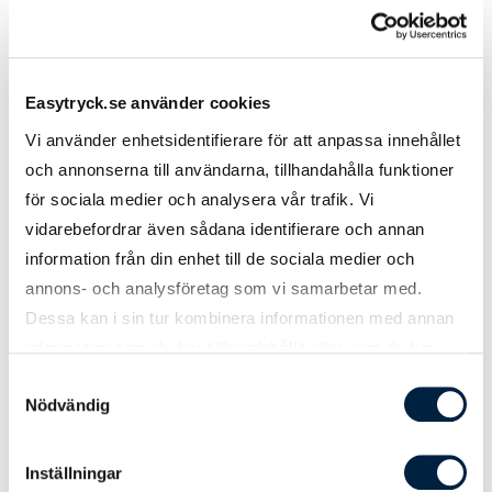
Pris kr / st
1 945,00
1 750,00
1 655,00
Designmetod
Easytryck.se använder cookies
Ladda upp tryckoriginal
0,00
0,00
0,00
Vi använder enhetsidentifierare för att anpassa innehållet
och annonserna till användarna, tillhandahålla funktioner
Hjälp från easytryck
0,00
0,00
0,00
för sociala medier och analysera vår trafik. Vi
Logoverktyget
0,00
0,00
0,00
vidarebefordrar även sådana identifierare och annan
information från din enhet till de sociala medier och
annons- och analysföretag som vi samarbetar med.
Tryck
Dessa kan i sin tur kombinera informationen med annan
information som du har tillhandahållit eller som de har
Digitaltryck
samlat in när du har använt deras tjänster.
Samtyckesval
Fullfärg / fototryck (ingår)
0,00
0,00
0,00
Nödvändig
Leveranstid
Inställningar