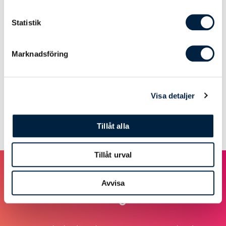
Standard: 10 arb.dagar
0,00
0,00
0,00
Statistik
Express: 6-8 arb.dagar
395,00
356,00
316,00
Marknadsföring
Priserna är angivna i SEK exkl. moms. Vi reserverar oss för
eventuella skrivfel.
Visa detaljer
Tillåt alla
Tillåt urval
Avvisa
Design