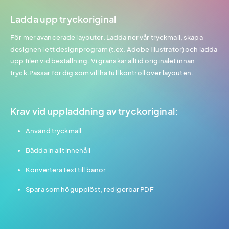
Ladda upp tryckoriginal
För mer avancerade layouter. Ladda ner vår tryckmall, skapa
designen i ett designprogram (t.ex. Adobe Illustrator) och ladda
upp filen vid beställning. Vi granskar alltid originalet innan
tryck.Passar för dig som vill ha full kontroll över layouten.
Krav vid uppladdning av tryckoriginal:
Använd tryckmall
Bädda in allt innehåll
Konvertera text till banor
Spara som högupplöst, redigerbar PDF