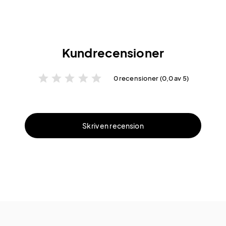
Kundrecensioner
star
star
star
star
star
0 recensioner (0,0 av 5)
Skriv en recension