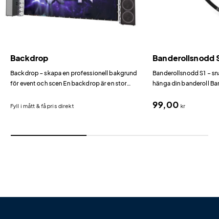
Backdrop
Banderollsnodd 
Backdrop – skapa en professionell bakgrund
Banderollsnodd S1 – sn
för event och scen En backdrop är en stor
hänga din banderoll Ba
tryckt bakgrund som hängs bakom en scen,
enklaste och snabbaste 
99,00
monter eller fotograferingsplats.
banderoll via öljetter.
Fyll i mått & få pris direkt
kr