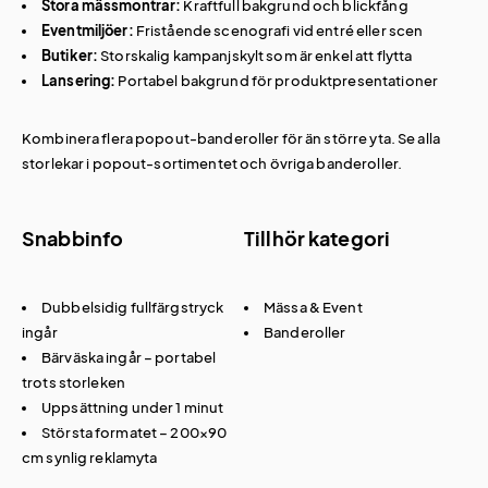
Stora mässmontrar:
Kraftfull bakgrund och blickfång
Eventmiljöer:
Fristående scenografi vid entré eller scen
Butiker:
Storskalig kampanjskylt som är enkel att flytta
Lansering:
Portabel bakgrund för produktpresentationer
Kombinera flera popout-banderoller för än större yta. Se alla
storlekar i
popout-sortimentet
och övriga
banderoller
.
Snabbinfo
Tillhör kategori
Dubbelsidig fullfärgstryck
Mässa & Event
ingår
Banderoller
Bärväska ingår – portabel
trots storleken
Uppsättning under 1 minut
Största formatet – 200×90
cm synlig reklamyta