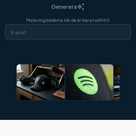
auto_awesome
Generera
Maila mig bilderna när de är klara (valfritt)