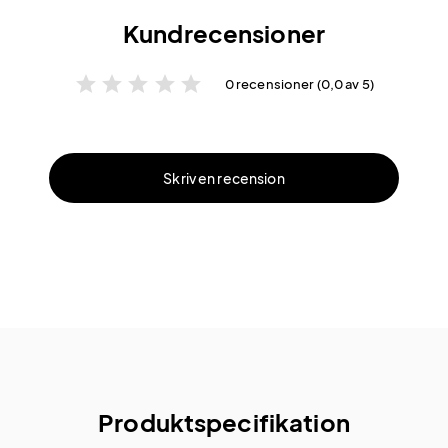
Kundrecensioner
star
star
star
star
star
0 recensioner (0,0 av 5)
Skriv en recension
Produktspecifikation