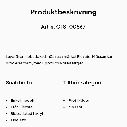
Produktbeskrivning
Art nr. CTS-00867
Level är en ribbstickad mössa av märket Elevate. Mössan kan
broderas fram, med upp till tolv olika färger.
Snabbinfo
Tillhör kategori
Enkel modell
Profilkläder
Från Elevate
Mössor
Ribbstickad i akryl
One size