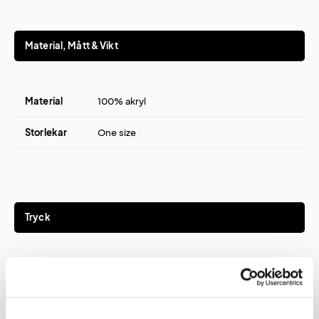
Material, Mått & Vikt
Material
100% akryl
Storlekar
One size
Tryck
Tryckmetod(er)
Brodyr
Brodyryta
120x40 mm