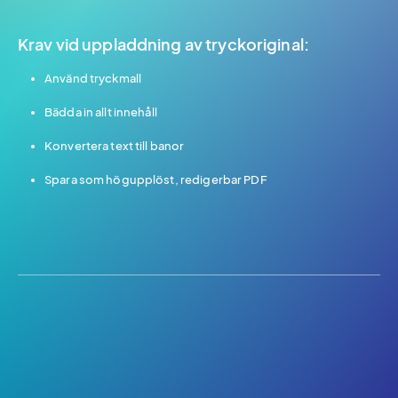
Krav vid uppladdning av tryckoriginal:
Använd tryckmall
Bädda in allt innehåll
Konvertera text till banor
Spara som högupplöst, redigerbar PDF