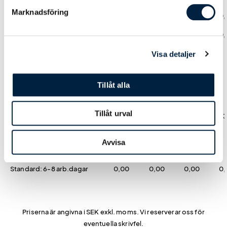
Marknadsföring
Logoverktyget
0,00
0,00
0,00
0,
Hjälp från easytryck
0,00
0,00
0,00
0,
Visa detaljer
Tryck
Tillåt alla
Brodyr
Tillåt urval
1-12 färger
50,00
39,00
25,00
23
Avvisa
Produktions- & leveranstid
Standard: 6-8 arb.dagar
0,00
0,00
0,00
0,
Priserna är angivna i SEK exkl. moms. Vi reserverar oss för
eventuella skrivfel.