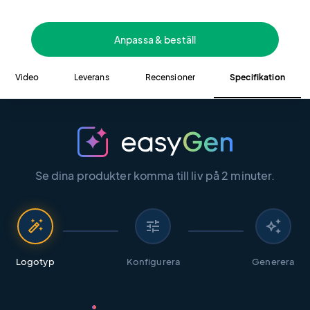
Anpassa & beställ
Video
Leverans
Recensioner
Specifikation
Se dina produkter komma till liv på 2 minuter.
auto_fix_high
tune
auto_awesome
Logotyp
Konfigurera
Generera