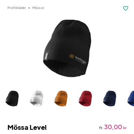
favorite_border
Profilkläder
Mössor
Mössa Level
30,00
fr.
kr