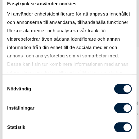
Easytryck.se använder cookies
Vi använder enhetsidentifierare för att anpassa innehållet
och annonserna till användarna, tillhandahålla funktioner
för sociala medier och analysera vår trafik. Vi
vidarebefordrar även sådana identifierare och annan
information från din enhet till de sociala medier och
annons- och analysföretag som vi samarbetar med.
Dessa kan i sin tur kombinera informationen med annan
information som du har tillhandahållit eller som de har
Prislista
samlat in när du har använt deras tjänster.
Samtyckesval
Nödvändig
Antal
50
100
250
5
Inställningar
Pris kr / st
48,00
42,00
38,00
35
Statistik
Designmetod