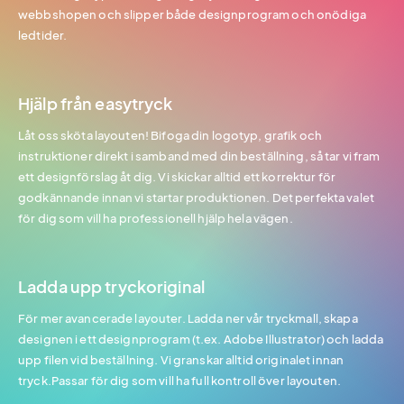
webbshopen och slipper både designprogram och onödiga
ledtider.
Hjälp från easytryck
Låt oss sköta layouten! Bifoga din logotyp, grafik och
instruktioner direkt i samband med din beställning, så tar vi fram
ett designförslag åt dig. Vi skickar alltid ett korrektur för
godkännande innan vi startar produktionen. Det perfekta valet
för dig som vill ha professionell hjälp hela vägen.
Ladda upp tryckoriginal
För mer avancerade layouter. Ladda ner vår tryckmall, skapa
designen i ett designprogram (t.ex. Adobe Illustrator) och ladda
upp filen vid beställning. Vi granskar alltid originalet innan
tryck.Passar för dig som vill ha full kontroll över layouten.