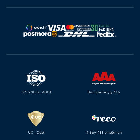
ISO 9001 & 14001
Bisnode betyg: AAA
UC - Guld
4,6 av 1183 omdömen