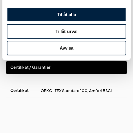
Extra
Bröstomkrets: 108 cm Längd: 70 cm -
Large
Passar bröstomkrets: 97/102 cm
Tillåt alla
2XL
Bröstomkrets: 114 cm Längd: 72 cm -
Tillåt urval
Passar bröstomkrets: 102/107 cm
Avvisa
Certifikat / Garantier
Certifikat
OEKO-TEX Standard 100, Amfori BSCI