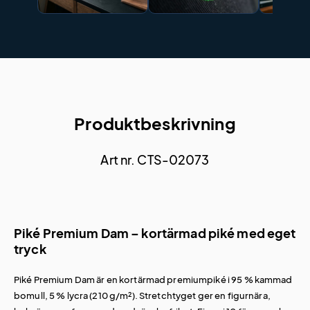
Produktbeskrivning
Art nr. CTS-02073
Piké Premium Dam – kortärmad piké med eget
tryck
Piké Premium Dam är en kortärmad premiumpiké i 95 % kammad
bomull, 5 % lycra (210 g/m²). Stretchtyget ger en figurnära,