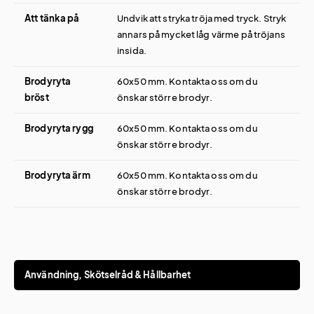
Att tänka på
Undvik att stryka tröja med tryck. Stryk
annars på mycket låg värme på tröjans
insida.
Brodyryta
60x50 mm. Kontakta oss om du
bröst
önskar större brodyr.
Brodyryta rygg
60x50 mm. Kontakta oss om du
önskar större brodyr.
Brodyryta ärm
60x50 mm. Kontakta oss om du
önskar större brodyr.
Användning, Skötselråd & Hållbarhet