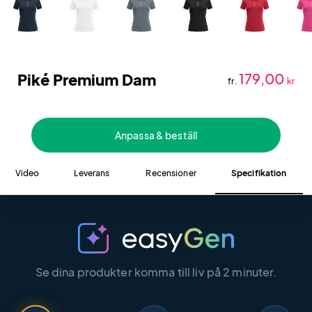
Piké Premium Dam
179,00
fr.
kr
Anpassa & beställ
Video
Leverans
Recensioner
Specifikation
Se dina produkter komma till liv på 2 minuter.