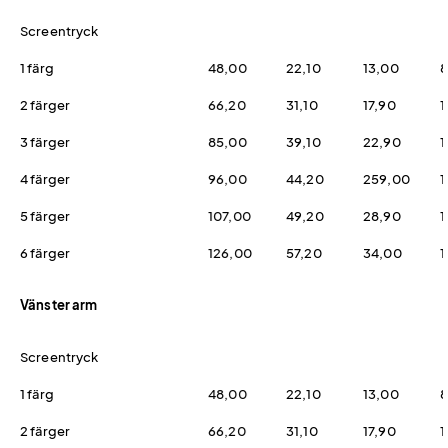
Screentryck
1 färg
48,00
22,10
13,00
8
2 färger
66,20
31,10
17,90
1
3 färger
85,00
39,10
22,90
1
4 färger
96,00
44,20
259,00
1
5 färger
107,00
49,20
28,90
1
6 färger
126,00
57,20
34,00
1
Vänster arm
Screentryck
1 färg
48,00
22,10
13,00
8
2 färger
66,20
31,10
17,90
1