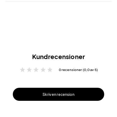
Kundrecensioner
star
star
star
star
star
0 recensioner (0,0 av 5)
Skriv en recension