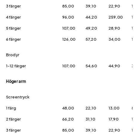
3 färger
85,00
39,10
22,90
1
4 färger
96,00
44,20
259,00
1
5 färger
107,00
49,20
28,90
1
6 färger
126,00
57,20
34,00
1
Brodyr
1-12 färger
107,00
54,60
44,90
3
Höger arm
Screentryck
1 färg
48,00
22,10
13,00
8
2 färger
66,20
31,10
17,90
1
3 färger
85,00
39,10
22,90
1