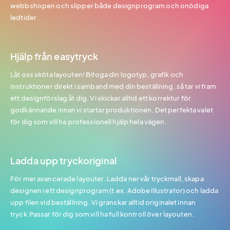
webbshopen och slipper både designprogram och onödiga
ledtider.
Hjälp från easytryck
Låt oss sköta layouten! Bifoga din logotyp, grafik och
instruktioner direkt i samband med din beställning, så tar vi fram
ett designförslag åt dig. Vi skickar alltid ett korrektur för
godkännande innan vi startar produktionen. Det perfekta valet
för dig som vill ha professionell hjälp hela vägen.
Ladda upp tryckoriginal
För mer avancerade layouter. Ladda ner vår tryckmall, skapa
designen i ett designprogram (t.ex. Adobe Illustrator) och ladda
upp filen vid beställning. Vi granskar alltid originalet innan
tryck.Passar för dig som vill ha full kontroll över layouten.