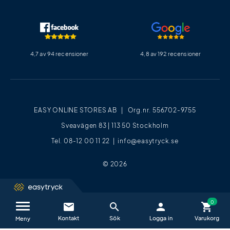
4,7 av 94 recensioner
4,8 av 192 recensioner
EASY ONLINE STORES AB | Org.nr. 556702-9755
Sveavägen 83 | 113 50 Stockholm
Tel. 08-12 00 11 22 |
info@easytryck.se
© 2026
email
search
person
shopping_cart
Kontakta oss / FAQ
close
Meny