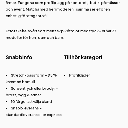
ärmar. Fungerar som profilplagg på kontoret, i butik, på mässor
och event. Matcha med herrmodellen i samma serie för en
enhetlig företagsprofil.
Utforska hela vårt sortiment av
pikétröjor med tryck
– vi har 37
modeller för herr, dam och barn.
Snabbinfo
Tillhör kategori
Stretch-passform – 95 %
Profilkläder
kammad bomull
Screentryck eller brodyr –
bröst, rygg & ärmar
10 färger att välja bland
Snabb leverans –
standardleverans eller express