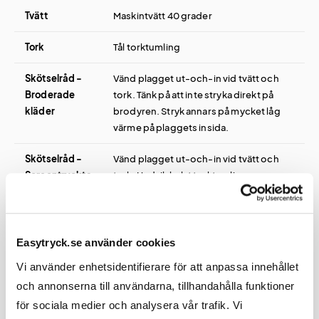
Tvätt
Maskintvätt 40 grader
Tork
Tål torktumling
Skötselråd -
Vänd plagget ut-och-in vid tvätt och
Broderade
tork. Tänk på att inte stryka direkt på
kläder
brodyren. Stryk annars på mycket låg
värme på plaggets insida.
Skötselråd -
Vänd plagget ut-och-in vid tvätt och
Screentryckta
tork. Undvik helst torktumling av
kläder
screentryckta kläder för optimal
livslängd på trycket. Tänk på att inte
stryka direkt på screentrycket. Stryk
annars på mycket låg värme på plaggets
Easytryck.se använder cookies
insida.
Vi använder enhetsidentifierare för att anpassa innehållet
och annonserna till användarna, tillhandahålla funktioner
för sociala medier och analysera vår trafik. Vi