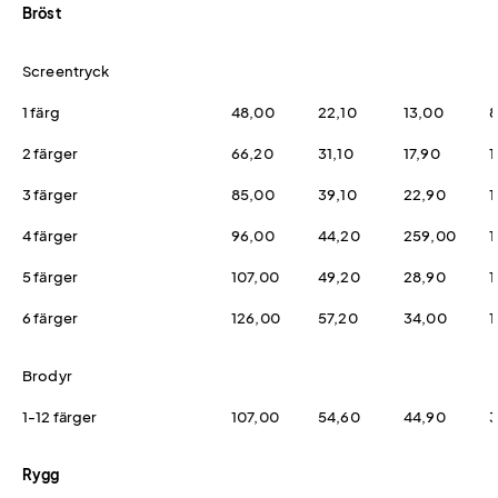
Bröst
Screentryck
1 färg
48,00
22,10
13,00
8
2 färger
66,20
31,10
17,90
1
3 färger
85,00
39,10
22,90
1
4 färger
96,00
44,20
259,00
1
5 färger
107,00
49,20
28,90
1
6 färger
126,00
57,20
34,00
1
Brodyr
1-12 färger
107,00
54,60
44,90
3
Rygg