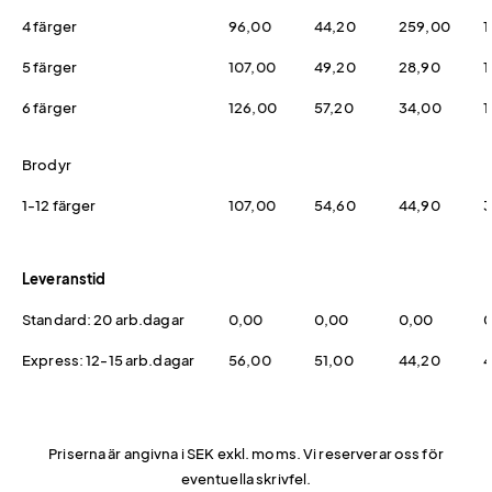
4 färger
96,00
44,20
259,00
1
5 färger
107,00
49,20
28,90
1
6 färger
126,00
57,20
34,00
1
Brodyr
1-12 färger
107,00
54,60
44,90
3
Leveranstid
Standard: 20 arb.dagar
0,00
0,00
0,00
0
Express: 12-15 arb.dagar
56,00
51,00
44,20
4
Priserna är angivna i SEK exkl. moms. Vi reserverar oss för
eventuella skrivfel.