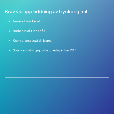
Krav vid uppladdning av tryckoriginal:
Använd tryckmall
Bädda in allt innehåll
Konvertera text till banor
Spara som högupplöst, redigerbar PDF