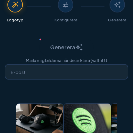
auto_fix_high
tune
auto_awesome
Logotyp
Konfigurera
Generera
auto_awesome
Generera
Maila mig bilderna när de är klara (valfritt)