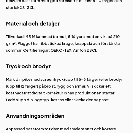
bekväm passform med god rörelsefrihet. Finns i 10 färger och
storlek XS–3XL.
Material och detaljer
Tillverkad i 95 % kammad bomull, 5 % lycra med en vikt på 210
g/m². Plagget har ribbstickad krage, knappslå och förstärkta
sömmar. Certifieringar: OEKO-TEX, Amfori BSCI.
Tryck och brodyr
Märk din piké med screentryck (upp till 5–6 färger) eller brodyr
(upp till 12 färger) på bröst, rygg och ärmar. Vi skickar ett
kostnadsfritt digitalt korrektur innan produktionen startar.
Ladda upp din logotyp i kassan eller skicka den separat.
Användningsområden
Anpassad passform för dam med smalare snitt och kortare