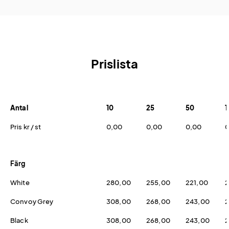
Prislista
Antal
10
25
50
1
Pris kr / st
0,00
0,00
0,00
0
Färg
White
280,00
255,00
221,00
2
Convoy Grey
308,00
268,00
243,00
2
Black
308,00
268,00
243,00
2