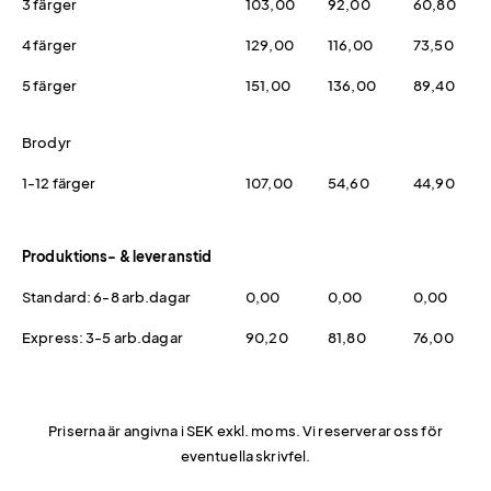
3 färger
103,00
92,00
60,80
4 färger
129,00
116,00
73,50
5 färger
151,00
136,00
89,40
Brodyr
1-12 färger
107,00
54,60
44,90
Produktions- & leveranstid
Standard: 6-8 arb.dagar
0,00
0,00
0,00
Express: 3-5 arb.dagar
90,20
81,80
76,00
Priserna är angivna i SEK exkl. moms. Vi reserverar oss för
eventuella skrivfel.