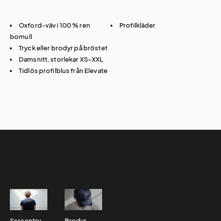
Oxford-väv i 100 % ren
Profilkläder
bomull
Tryck eller brodyr på bröstet
Damsnitt, storlekar XS–XXL
Tidlös profilblus från Elevate
Screentryck
Brodyr