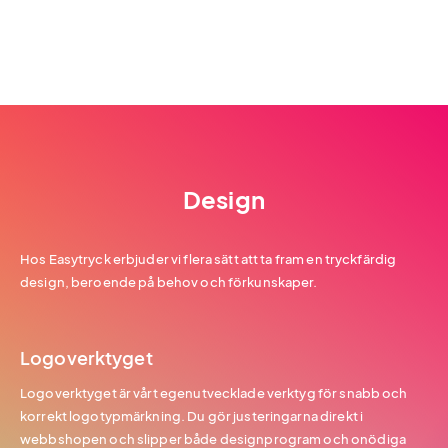
Design
Hos Easytryck erbjuder vi flera sätt att ta fram en tryckfärdig
design, beroende på behov och förkunskaper.
Logoverktyget
Logoverktyget är vårt egenutvecklade verktyg för snabb och
korrekt logotypmärkning. Du gör justeringarna direkt i
webbshopen och slipper både designprogram och onödiga