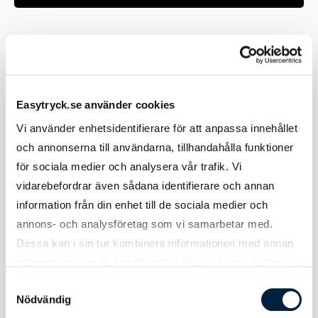
Färger
Om du är osäker på färgen, kontakta oss
gärna för att beställa ett prov.
Material
Oxford i 100% bomull
Easytryck.se använder cookies
Storlekar
XS-XXL
Vi använder enhetsidentifierare för att anpassa innehållet
och annonserna till användarna, tillhandahålla funktioner
för sociala medier och analysera vår trafik. Vi
vidarebefordrar även sådana identifierare och annan
information från din enhet till de sociala medier och
Tryck
annons- och analysföretag som vi samarbetar med.
Dessa kan i sin tur kombinera informationen med annan
information som du har tillhandahållit eller som de har
Tryckmetod(er)
Screentryck eller brodyr
samlat in när du har använt deras tjänster.
Samtyckesval
Tryckyta bröst
90x90 mm
Nödvändig