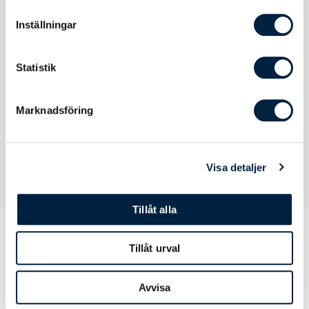
Att tänka på
Undvik att stryka direkt på skjortans
Inställningar
tryck. Stryk annars på mycket låg
värme på skjortans insida.
Statistik
Brodyryta
78x78 mm
bröst
Marknadsföring
Visa detaljer
Tillåt alla
Tillåt urval
Prislista
Avvisa