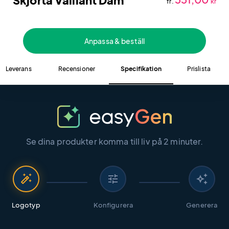
Skjorta Vaillant Dam
fr.
kr
Anpassa & beställ
Leverans
Recensioner
Specifikation
Prislista
Se dina produkter komma till liv på 2 minuter.
auto_fix_high
tune
auto_awesome
Logotyp
Konfigurera
Generera