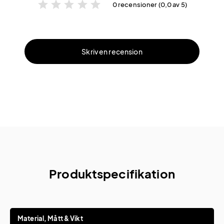
star
star
star
star
star
0 recensioner (0,0 av 5)
Skriv en recension
Produktspecifikation
Material, Mått & Vikt