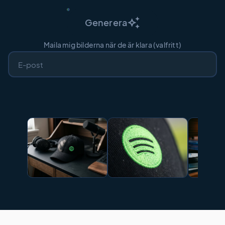
auto_awesome
Generera
Maila mig bilderna när de är klara (valfritt)