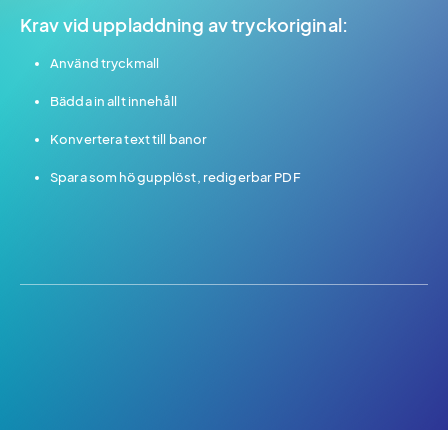
Krav vid uppladdning av tryckoriginal:
Använd tryckmall
Bädda in allt innehåll
Konvertera text till banor
Spara som högupplöst, redigerbar PDF