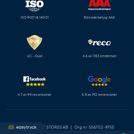
ISO 9001 & 14001
Bisnode betyg: AAA
UC - Guld
4,6 av 1183 omdömen
4,7 av 94 recensioner
4,8 av 192 recensioner
EASY ONLINE STORES AB | Org.nr. 556702-9755