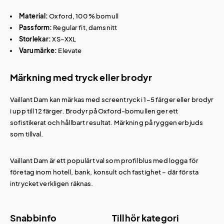
Material:
Oxford, 100 % bomull
Passform:
Regular fit, damsnitt
Storlekar:
XS–XXL
Varumärke:
Elevate
Märkning med tryck eller brodyr
Vaillant Dam kan märkas med screentryck i 1–5 färger eller brodyr
i upp till 12 färger. Brodyr på Oxford-bomullen ger ett
sofistikerat och hållbart resultat. Märkning på ryggen erbjuds
som tillval.
Vaillant Dam är ett populärt val som
profilblus med logga
för
företag inom hotell, bank, konsult och fastighet – där första
intrycket verkligen räknas.
Snabbinfo
Tillhör kategori