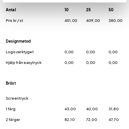
Antal
10
25
50
Pris kr / st
451,00
409,00
380,00
Designmetod
Logoverktyget
0,00
0,00
0,00
Hjälp från easytryck
0,00
0,00
0,00
Bröst
Screentryck
1 färg
43,00
40,00
31,80
2 färger
82,10
72,00
47,70