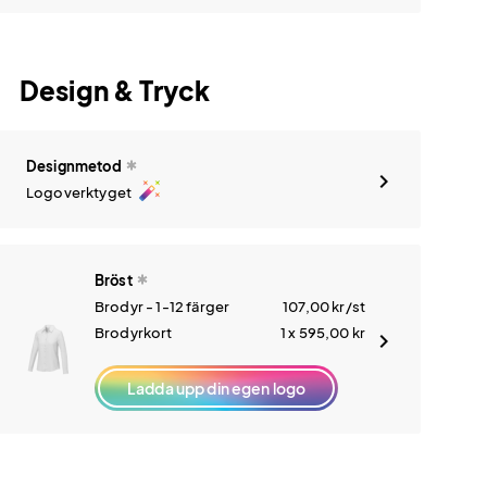
Design & Tryck
Designmetod
auto_fix_high
Logoverktyget
Bröst
Brodyr - 1-12 färger
107,00
kr
/st
Brodyrkort
1 x 595,00
kr
Ladda upp din egen logo