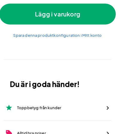
Lägg i varukorg
Spara denna produktkonfiguration i Mitt konto
Du är i goda händer!
star
Toppbetyg från kunder
sell
Alltid bra priser