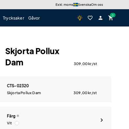
Exkl. moms
Svenska
Om oss
wb_incandescent
favorite_border
person
shopping_cart
Trycksaker
Gåvor
Skjorta Pollux
Dam
309,00
kr
/st
CTS-02320
Skjorta Pollux Dam
309,00
kr
/st
Färg
Vit