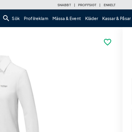
SNABBT
|
PROFFSIGT
|
ENKELT
search
Sök
Profilreklam
Mässa & Event
Kläder
Kassar & Påsar
favorite_border