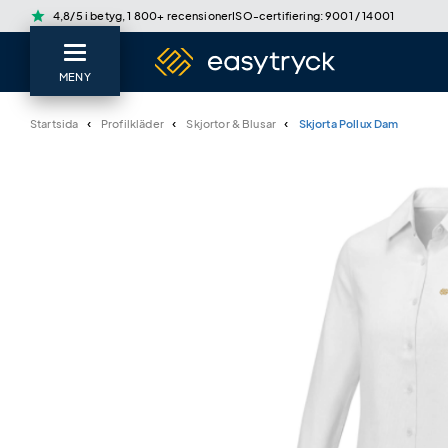
star
4,8/5 i betyg, 1 800+ recensioner
ISO-certifiering: 9001 / 14001
MENY
Startsida
Profilkläder
Skjortor & Blusar
Skjorta Pollux Dam