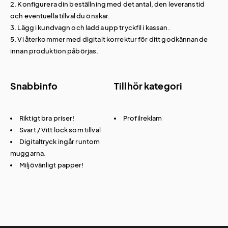
2. Konfigurera din beställning med det antal, den leveranstid
och eventuella tillval du önskar.
3. Lägg i kundvagn och ladda upp tryckfil i kassan.
5. Vi återkommer med digitalt korrektur för ditt godkännande
innan produktion påbörjas.
Snabbinfo
Tillhör kategori
Riktigt bra priser!
Profilreklam
Svart / Vitt lock som tillval
Digitaltryck ingår runtom
muggarna.
Miljövänligt papper!