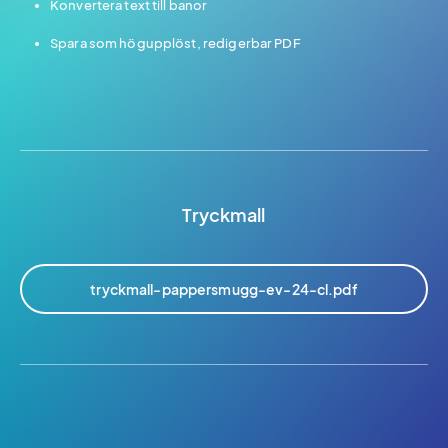
Konvertera text till banor
Spara som högupplöst, redigerbar PDF
Tryckmall
tryckmall-pappersmugg-ev-24-cl.pdf