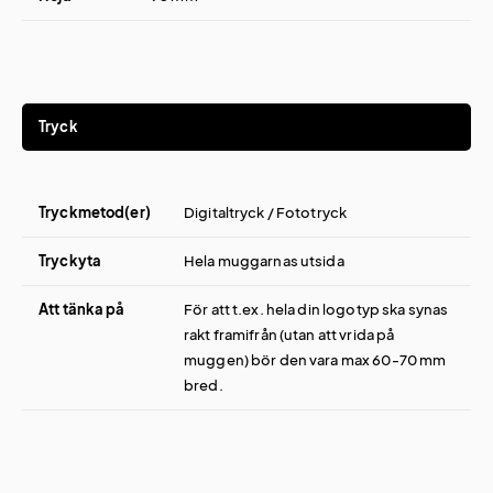
Tryck
Tryckmetod(er)
Digitaltryck / Fototryck
Tryckyta
Hela muggarnas utsida
Att tänka på
För att t.ex. hela din logotyp ska synas
rakt framifrån (utan att vrida på
muggen) bör den vara max 60-70 mm
bred.