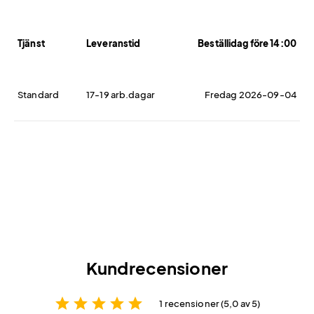
Tjänst
Leveranstid
Beställidag före 14:00
Standard
17-19 arb.dagar
Fredag 2026-09-04
Kundrecensioner
star
star
star
star
star
1 recensioner (5,0 av 5)