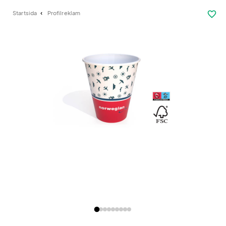
favorite_border
Startsida
Profilreklam