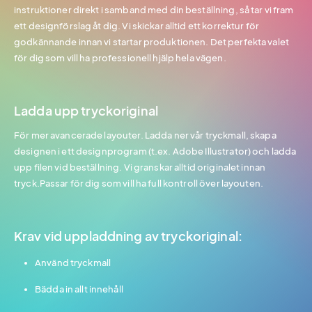
instruktioner direkt i samband med din beställning, så tar vi fram
ett designförslag åt dig. Vi skickar alltid ett korrektur för
godkännande innan vi startar produktionen. Det perfekta valet
för dig som vill ha professionell hjälp hela vägen.
Ladda upp tryckoriginal
För mer avancerade layouter. Ladda ner vår tryckmall, skapa
designen i ett designprogram (t.ex. Adobe Illustrator) och ladda
upp filen vid beställning. Vi granskar alltid originalet innan
tryck.Passar för dig som vill ha full kontroll över layouten.
Krav vid uppladdning av tryckoriginal:
Använd tryckmall
Bädda in allt innehåll