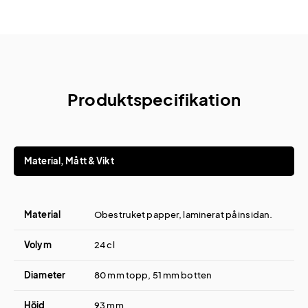
Produktspecifikation
Material, Mått & Vikt
Material
Obestruket papper, laminerat på insidan.
Volym
24 cl
Diameter
80 mm topp, 51 mm botten
Höjd
93 mm