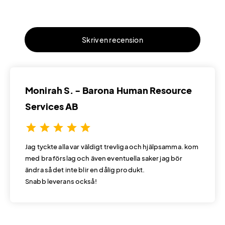
Skriv en recension
Monirah S. - Barona Human Resource
Services AB
star
star
star
star
star
Jag tyckte alla var väldigt trevliga och hjälpsamma. kom
med bra förslag och även eventuella saker jag bör
ändra så det inte blir en dålig produkt.
Snabb leverans också!