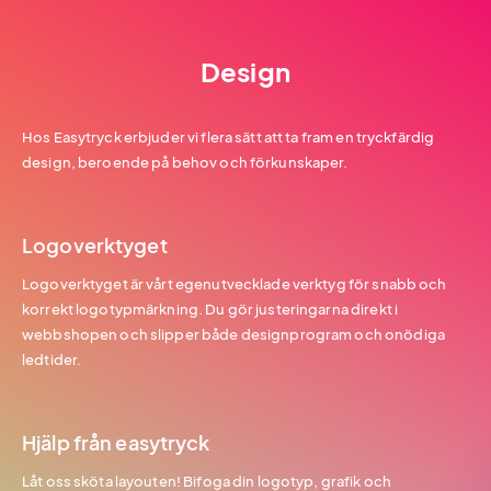
Design
Hos Easytryck erbjuder vi flera sätt att ta fram en tryckfärdig
design, beroende på behov och förkunskaper.
Logoverktyget
Logoverktyget är vårt egenutvecklade verktyg för snabb och
korrekt logotypmärkning. Du gör justeringarna direkt i
webbshopen och slipper både designprogram och onödiga
ledtider.
Hjälp från easytryck
Låt oss sköta layouten! Bifoga din logotyp, grafik och