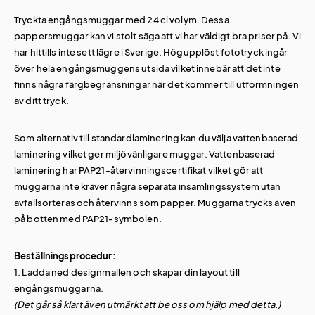
Tryckta engångsmuggar med 24 cl volym. Dessa
pappersmuggar kan vi stolt säga att vi har väldigt bra priser på. Vi
har hittills inte sett lägre i Sverige. Högupplöst fototryck ingår
över hela engångsmuggens utsida vilket innebär att det inte
finns några färgbegränsningar när det kommer till utformningen
av ditt tryck.
Som alternativ till standardlaminering kan du välja vattenbaserad
laminering vilket ger miljövänligare muggar. Vattenbaserad
laminering har PAP21-återvinningscertifikat vilket gör att
muggarna inte kräver några separata insamlingssystem utan
avfallsorteras och återvinns som papper. Muggarna trycks även
på botten med PAP21-symbolen.
Beställningsprocedur:
1. Ladda ned designmallen och skapar din layout till
engångsmuggarna.
(Det går så klart även utmärkt att be oss om hjälp med detta.)