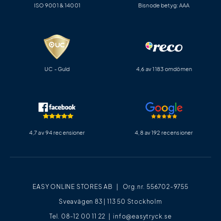
ISO 9001 & 14001
Bisnode betyg: AAA
UC - Guld
4,6 av 1183 omdömen
4,7 av 94 recensioner
4,8 av 192 recensioner
EASY ONLINE STORES AB | Org.nr. 556702-9755
Sveavägen 83 | 113 50 Stockholm
Tel. 08-12 00 11 22 |
info@easytryck.se