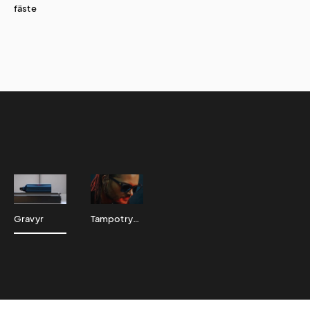
fäste
Gravyr
Tampotryck