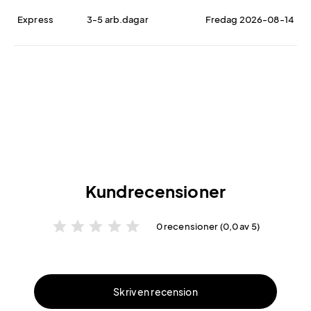
Express
3-5 arb.dagar
Fredag 2026-08-14
Kundrecensioner
star
star
star
star
star
0 recensioner (0,0 av 5)
Skriv en recension