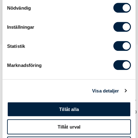
samlat in när du har använt deras tjänster.
Samtyckesval
Nödvändig
Inställningar
Statistik
Marknadsföring
Prislista
Visa detaljer
Antal
100
250
500
1000
Tillåt alla
Pris kr / st
19,70
19,30
18,70
16,60
Tillåt urval
Färg