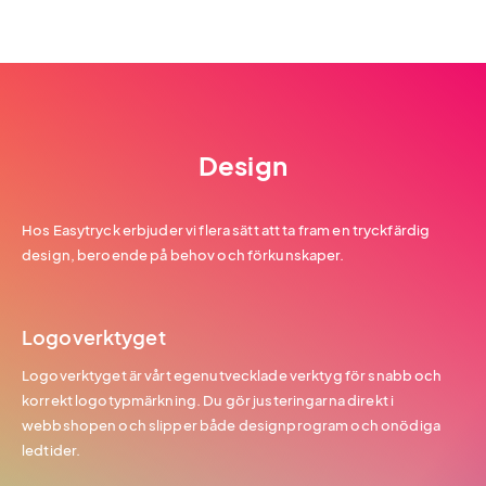
Design
Hos Easytryck erbjuder vi flera sätt att ta fram en tryckfärdig
design, beroende på behov och förkunskaper.
Logoverktyget
Logoverktyget är vårt egenutvecklade verktyg för snabb och
korrekt logotypmärkning. Du gör justeringarna direkt i
webbshopen och slipper både designprogram och onödiga
ledtider.