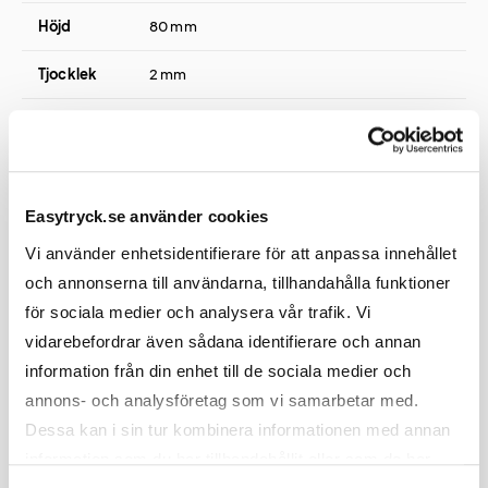
Höjd
80 mm
Tjocklek
2 mm
Vikt
14 gram
Easytryck.se använder cookies
Tryck
Vi använder enhetsidentifierare för att anpassa innehållet
och annonserna till användarna, tillhandahålla funktioner
för sociala medier och analysera vår trafik. Vi
Tryckmetod(er)
Tampotryck eller Lasergravyr
vidarebefordrar även sådana identifierare och annan
information från din enhet till de sociala medier och
Tryckyta
55x15 mm
annons- och analysföretag som vi samarbetar med.
Dessa kan i sin tur kombinera informationen med annan
Att tänka på
Vid tryck på svart produkt blir
tryckfärgerna något mörkare.
information som du har tillhandahållit eller som de har