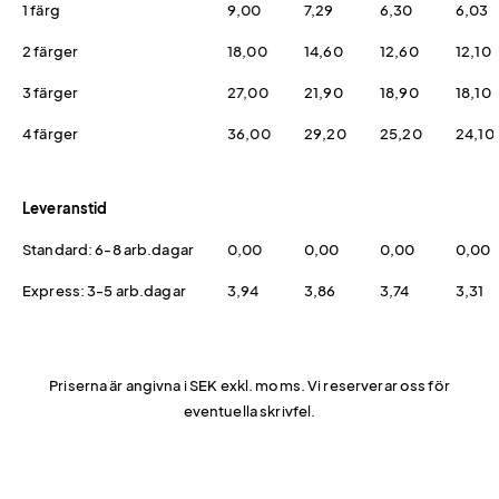
1 färg
9,00
7,29
6,30
6,03
2 färger
18,00
14,60
12,60
12,10
3 färger
27,00
21,90
18,90
18,10
4 färger
36,00
29,20
25,20
24,10
Leveranstid
Standard: 6-8 arb.dagar
0,00
0,00
0,00
0,00
Express: 3-5 arb.dagar
3,94
3,86
3,74
3,31
Priserna är angivna i SEK exkl. moms. Vi reserverar oss för
eventuella skrivfel.