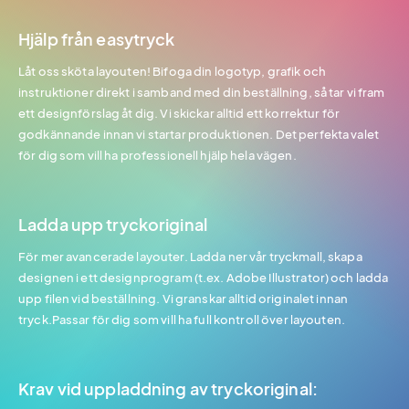
Hjälp från easytryck
Låt oss sköta layouten! Bifoga din logotyp, grafik och
instruktioner direkt i samband med din beställning, så tar vi fram
ett designförslag åt dig. Vi skickar alltid ett korrektur för
godkännande innan vi startar produktionen. Det perfekta valet
för dig som vill ha professionell hjälp hela vägen.
Ladda upp tryckoriginal
För mer avancerade layouter. Ladda ner vår tryckmall, skapa
designen i ett designprogram (t.ex. Adobe Illustrator) och ladda
upp filen vid beställning. Vi granskar alltid originalet innan
tryck.Passar för dig som vill ha full kontroll över layouten.
Krav vid uppladdning av tryckoriginal: