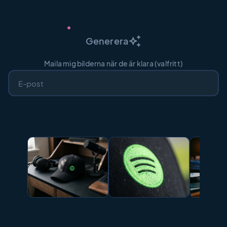
auto_awesome
Generera
Maila mig bilderna när de är klara (valfritt)