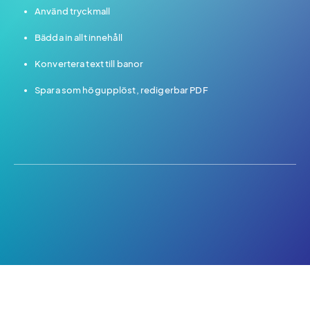
Använd tryckmall
Bädda in allt innehåll
Konvertera text till banor
Spara som högupplöst, redigerbar PDF