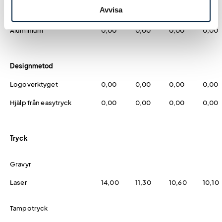
Avvisa
Svart
0,00
0,00
0,00
0,00
Aluminium
0,00
0,00
0,00
0,00
Designmetod
Logoverktyget
0,00
0,00
0,00
0,00
Hjälp från easytryck
0,00
0,00
0,00
0,00
Tryck
Gravyr
Laser
14,00
11,30
10,60
10,10
Tampotryck