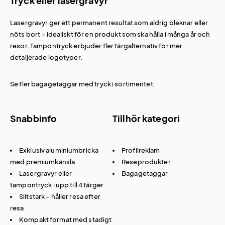
Tryck eller lasergravyr
Lasergravyr ger ett permanent resultat som aldrig bleknar eller
nöts bort – idealiskt för en produkt som ska hålla i många år och
resor. Tampontryck erbjuder fler färgalternativ för mer
detaljerade logotyper.
Se fler
bagagetaggar med tryck
i sortimentet.
Snabbinfo
Tillhör kategori
Exklusiv aluminiumbricka
Profilreklam
med premiumkänsla
Reseprodukter
Lasergravyr eller
Bagagetaggar
tampontryck i upp till 4 färger
Slitstark – håller resa efter
resa
Kompakt format med stadigt