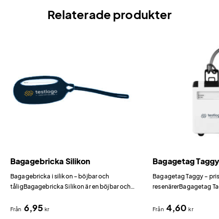
Relaterade produkter
Bagagebricka Silikon
Bagagetag Tagg
Bagagebricka i silikon – böjbar och
Bagagetag Taggy – pris
tåligBagagebricka Silikon är en böjbar och
resenärerBagagetag Ta
slitstark bagagetag som klarar resa efter resa.
prisvärda bagagetag o
6,95
4,60
giveaway vid mässor, k
Från
kr
Från
kr