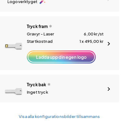
auto_fix_high
Logoverktyget
Tryck fram
Gravyr - Laser
6,00
kr
/st
Startkostnad
1 x 495,00
kr
Ladda upp din egen logo
Tryck bak
Inget tryck
Visa alla konfigurationsbilder tillsammans