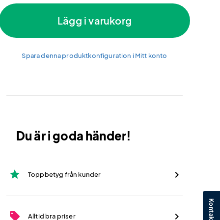
Lägg i varukorg
Spara denna produktkonfiguration i Mitt konto
Du är i goda händer!
star
Toppbetyg från kunder
sell
Alltid bra priser