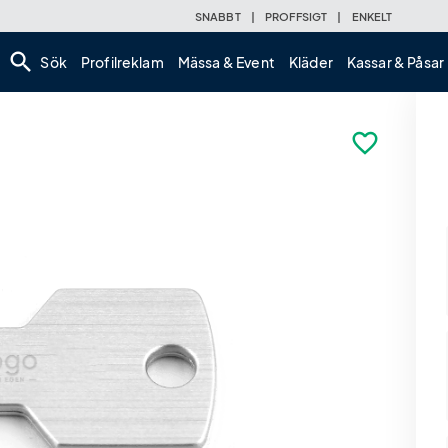
SNABBT
|
PROFFSIGT
|
ENKELT
search
Sök
Profilreklam
Mässa & Event
Kläder
Kassar & Påsar
favorite_border