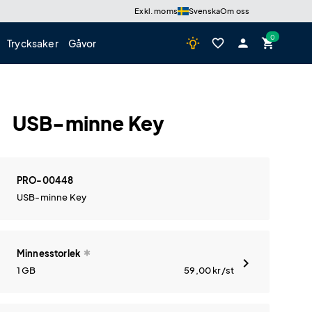
Exkl. moms
Svenska
Om oss
wb_incandescent
favorite_border
person
shopping_cart
Trycksaker
Gåvor
USB-minne Key
PRO-00448
USB-minne Key
Minnesstorlek
1 GB
59,00
kr
/st