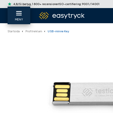
star
4,8/5 i betyg, 1 800+ recensioner
ISO-certifiering: 9001 / 14001
MENY
Startsida
Profilreklam
USB-minne Key